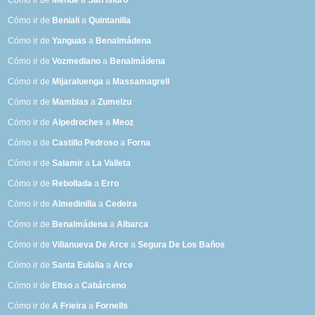
Cómo ir de
Mende
a
San Isidro
Cómo ir de
Beniali
a
Quintanilla
Cómo ir de
Yanguas
a
Benalmádena
Cómo ir de
Vozmediano
a
Benalmádena
Cómo ir de
Mijaraluenga
a
Massamagrell
Cómo ir de
Mamblas
a
Zumelzu
Cómo ir de
Alpedroches
a
Meoz
Cómo ir de
Castillo Pedroso
a
Forna
Cómo ir de
Salamir
a
La Valleta
Cómo ir de
Rebollada
a
Erro
Cómo ir de
Almedinilla
a
Cedeira
Cómo ir de
Benalmádena
a
Albarca
Cómo ir de
Villanueva De Arce
a
Segura De Los Baños
Cómo ir de
Santa Eulalia
a
Arce
Cómo ir de
Eltso
a
Cabárceno
Cómo ir de
A Frieira
a
Fornells