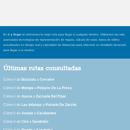
En
ir y llegar
te ofrecemos la mejor ruta para llegar a cualquier destino. Utilizamos las más
avanzadas tecnologías de representación de mapas, cálculo de rutas, datos de tráfico
actualizados en tiempo real y calculador de distancias para ofrecerte un detallado itenerario
para llegar a tu destino.
Últimas rutas consultadas
Cómo ir de
Buctzotz
a
Cerralvo
Cómo ir de
Mungia
a
Pelayos De La Presa
Cómo ir de
Ayesa
a
Zarzuela Del Pinar
Cómo ir de
Las Infantas
a
Pozuelo De Zarzón
Cómo ir de
Ausejo
a
Carabantes
Cómo ir de
Cira
a
Sandiniés