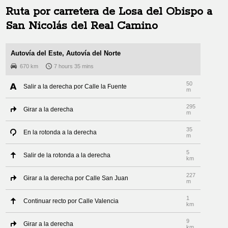
Ruta por carretera de
Losa del Obispo
a
San Nicolás del Real Camino
Autovía del Este, Autovía del Norte
670 km
7 hours 35 mins
50
Salir a la derecha por Calle la Fuente
m
295
Girar a la derecha
m
35
En la rotonda a la derecha
m
5
Salir de la rotonda a la derecha
km
227
Girar a la derecha por Calle San Juan
m
1
Continuar recto por Calle Valencia
km
9
Girar a la derecha
km