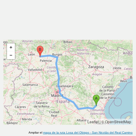
Leaflet
|
© OpenStreetMap
Ampliar el
mapa de la ruta
Losa del Obispo
-
San Nicolás del Real Camino