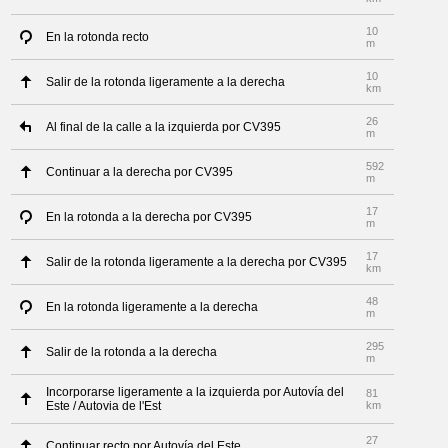
10
En la rotonda recto
m
10
Salir de la rotonda ligeramente a la derecha
km
26
Al final de la calle a la izquierda por CV395
m
592
Continuar a la derecha por CV395
m
17
En la rotonda a la derecha por CV395
m
17
Salir de la rotonda ligeramente a la derecha por CV395
km
48
En la rotonda ligeramente a la derecha
m
295
Salir de la rotonda a la derecha
m
Incorporarse ligeramente a la izquierda por Autovía del
81
Este / Autovia de l'Est
km
27
Continuar recto por Autovía del Este