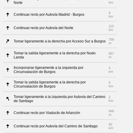
Norte
km
6
Continuar recto por Autovía Madrid - Burgos
km
113
Continuar recto por Autovía del Norte
km
758
Tomar ligeramente a la derecha por Acceso Sur a Burgos
m
Tomar la salida ligeramente a la derecha por Nudo
657
Landa
m
Incorporarse ligeramente a la izquierda por
4
Circunvalación de Burgos
km
Tomar la salida ligeramente a la derecha por
5
Circunvalación de Burgos
km
Tomar ligeramente a la izquierda por Autovía del Camino
2
de Santiago
km
846
Continuar recto por Viaducto de Arlanzón
m
92
Continuar recto por Autovía del Camino de Santiago
km