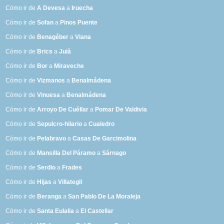
Cómo ir de
A Devesa
a
Iruecha
Cómo ir de
Sofan
a
Pinos Puente
Cómo ir de
Benagéber
a
Viana
Cómo ir de
Brics
a
Juià
Cómo ir de
Bor
a
Miraveche
Cómo ir de
Vizmanos
a
Benalmádena
Cómo ir de
Vinuesa
a
Benalmádena
Cómo ir de
Arroyo De Cuéllar
a
Pomar De Valdivia
Cómo ir de
Sepulcro-hilario
a
Cualedro
Cómo ir de
Pelabravo
a
Casas De Garcimolina
Cómo ir de
Mansilla Del Páramo
a
Sárnago
Cómo ir de
Serdio
a
Frades
Cómo ir de
Hijas
a
Villategil
Cómo ir de
Beranga
a
San Pablo De La Moraleja
Cómo ir de
Santa Eulalia
a
El Castellar