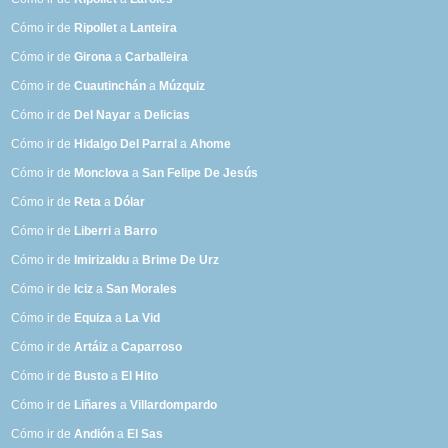
Cómo ir de
Ripollet
a
Lanteira
Cómo ir de
Girona
a
Carballeira
Cómo ir de
Cuautinchán
a
Múzquiz
Cómo ir de
Del Nayar
a
Delicias
Cómo ir de
Hidalgo Del Parral
a
Ahome
Cómo ir de
Monclova
a
San Felipe De Jesús
Cómo ir de
Reta
a
Dólar
Cómo ir de
Liberri
a
Barro
Cómo ir de
Imirizaldu
a
Brime De Urz
Cómo ir de
Iciz
a
San Morales
Cómo ir de
Equiza
a
La Vid
Cómo ir de
Artáiz
a
Caparroso
Cómo ir de
Busto
a
El Hito
Cómo ir de
Liñares
a
Villardompardo
Cómo ir de
Andión
a
El Sas