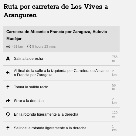
Ruta por carretera de
Los Vives
a
Aranguren
Carretera de Alicante a Francia por Zaragoza, Autovía
Mudéjar
481 km
5 hours 23 mins
758
Salir a la derecha
m
Al final de la calle a la izquierda por Carretera de Alicante
2
a Francia por Zaragoza
km
56
Tomar la salida recto
m
2
Girar a la derecha
km
120
En la rotonda ligeramente a la derecha
m
1
Salir de la rotonda ligeramente a la derecha
km