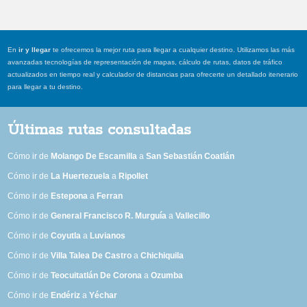
En
ir y llegar
te ofrecemos la mejor ruta para llegar a cualquier destino. Utilizamos las más
avanzadas tecnologías de representación de mapas, cálculo de rutas, datos de tráfico
actualizados en tiempo real y calculador de distancias para ofrecerte un detallado itenerario
para llegar a tu destino.
Últimas rutas consultadas
Cómo ir de
Molango De Escamilla
a
San Sebastián Coatlán
Cómo ir de
La Huertezuela
a
Ripollet
Cómo ir de
Estepona
a
Ferran
Cómo ir de
General Francisco R. Murguía
a
Vallecillo
Cómo ir de
Coyutla
a
Luvianos
Cómo ir de
Villa Talea De Castro
a
Chichiquila
Cómo ir de
Teocuitatlán De Corona
a
Ozumba
Cómo ir de
Endériz
a
Yéchar