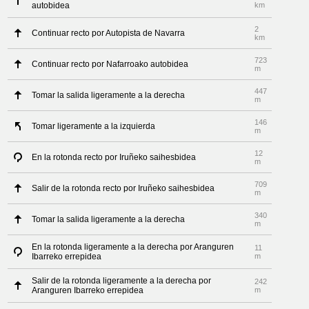
autobidea
km
2
Continuar recto por Autopista de Navarra
km
723
Continuar recto por Nafarroako autobidea
m
447
Tomar la salida ligeramente a la derecha
m
146
Tomar ligeramente a la izquierda
m
12
En la rotonda recto por Iruñeko saihesbidea
m
709
Salir de la rotonda recto por Iruñeko saihesbidea
m
340
Tomar la salida ligeramente a la derecha
m
En la rotonda ligeramente a la derecha por Aranguren
11
Ibarreko errepidea
m
Salir de la rotonda ligeramente a la derecha por
242
Aranguren Ibarreko errepidea
m