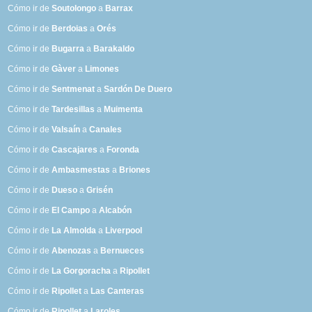
Cómo ir de
Soutolongo
a
Barrax
Cómo ir de
Berdoias
a
Orés
Cómo ir de
Bugarra
a
Barakaldo
Cómo ir de
Gàver
a
Limones
Cómo ir de
Sentmenat
a
Sardón De Duero
Cómo ir de
Tardesillas
a
Muimenta
Cómo ir de
Valsaín
a
Canales
Cómo ir de
Cascajares
a
Foronda
Cómo ir de
Ambasmestas
a
Briones
Cómo ir de
Dueso
a
Grisén
Cómo ir de
El Campo
a
Alcabón
Cómo ir de
La Almolda
a
Liverpool
Cómo ir de
Abenozas
a
Bernueces
Cómo ir de
La Gorgoracha
a
Ripollet
Cómo ir de
Ripollet
a
Las Canteras
Cómo ir de
Ripollet
a
Laroles