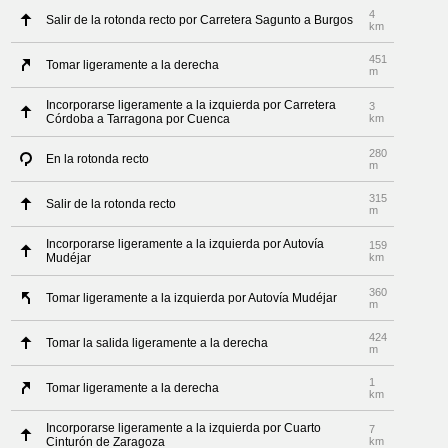
4
Salir de la rotonda recto por Carretera Sagunto a Burgos
km
451
Tomar ligeramente a la derecha
m
Incorporarse ligeramente a la izquierda por Carretera
3
Córdoba a Tarragona por Cuenca
km
280
En la rotonda recto
m
315
Salir de la rotonda recto
m
Incorporarse ligeramente a la izquierda por Autovía
159
Mudéjar
km
360
Tomar ligeramente a la izquierda por Autovía Mudéjar
m
424
Tomar la salida ligeramente a la derecha
m
1
Tomar ligeramente a la derecha
km
Incorporarse ligeramente a la izquierda por Cuarto
7
Cinturón de Zaragoza
km