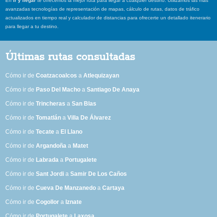
En
ir y llegar
te ofrecemos la mejor ruta para llegar a cualquier destino. Utilizamos las más
avanzadas tecnologías de representación de mapas, cálculo de rutas, datos de tráfico
actualizados en tiempo real y calculador de distancias para ofrecerte un detallado itenerario
para llegar a tu destino.
Últimas rutas consultadas
Cómo ir de
Coatzacoalcos
a
Atlequizayan
Cómo ir de
Paso Del Macho
a
Santiago De Anaya
Cómo ir de
Trincheras
a
San Blas
Cómo ir de
Tomatlán
a
Villa De Álvarez
Cómo ir de
Tecate
a
El Llano
Cómo ir de
Argandoña
a
Matet
Cómo ir de
Labrada
a
Portugalete
Cómo ir de
Sant Jordi
a
Samir De Los Caños
Cómo ir de
Cueva De Manzanedo
a
Cartaya
Cómo ir de
Cogollor
a
Iznate
Cómo ir de
Portugalete
a
Laxosa