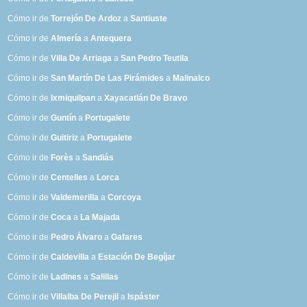
Cómo ir de
Torrejón De Ardoz
a
Santiuste
Cómo ir de
Almería
a
Antequera
Cómo ir de
Villa De Arriaga
a
San Pedro Teutila
Cómo ir de
San Martín De Las Pirámides
a
Malinalco
Cómo ir de
Ixmiquilpan
a
Xayacatlán De Bravo
Cómo ir de
Guntín
a
Portugalete
Cómo ir de
Guitiriz
a
Portugalete
Cómo ir de
Forès
a
Sandiás
Cómo ir de
Centelles
a
Lorca
Cómo ir de
Valdemerilla
a
Corcoya
Cómo ir de
Coca
a
La Majada
Cómo ir de
Pedro Álvaro
a
Gafares
Cómo ir de
Caldevilla
a
Estación De Begíjar
Cómo ir de
Ladines
a
Salillas
Cómo ir de
Villalba De Perejil
a
Ispáster