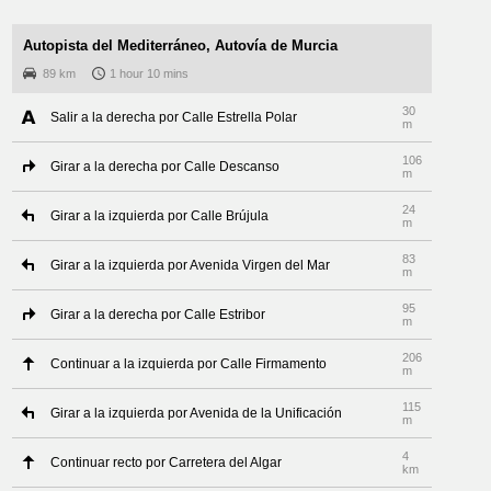
Autopista del Mediterráneo, Autovía de Murcia
89 km
1 hour 10 mins
30
Salir a la derecha por Calle Estrella Polar
m
106
Girar a la derecha por Calle Descanso
m
24
Girar a la izquierda por Calle Brújula
m
83
Girar a la izquierda por Avenida Virgen del Mar
m
95
Girar a la derecha por Calle Estribor
m
206
Continuar a la izquierda por Calle Firmamento
m
115
Girar a la izquierda por Avenida de la Unificación
m
4
Continuar recto por Carretera del Algar
km