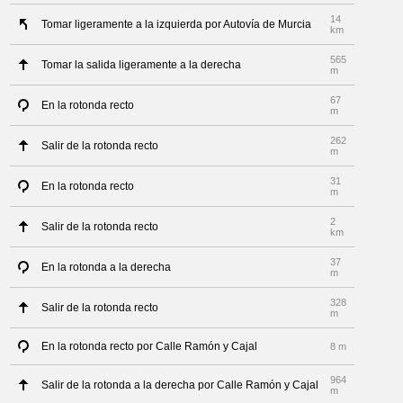
14
Tomar ligeramente a la izquierda por Autovía de Murcia
km
565
Tomar la salida ligeramente a la derecha
m
67
En la rotonda recto
m
262
Salir de la rotonda recto
m
31
En la rotonda recto
m
2
Salir de la rotonda recto
km
37
En la rotonda a la derecha
m
328
Salir de la rotonda recto
m
En la rotonda recto por Calle Ramón y Cajal
8 m
964
Salir de la rotonda a la derecha por Calle Ramón y Cajal
m