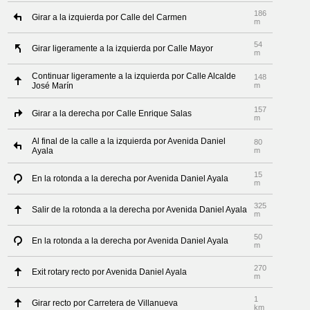
186
Girar a la izquierda por Calle del Carmen
m
54
Girar ligeramente a la izquierda por Calle Mayor
m
Continuar ligeramente a la izquierda por Calle Alcalde
148
José Marín
m
157
Girar a la derecha por Calle Enrique Salas
m
Al final de la calle a la izquierda por Avenida Daniel
80
Ayala
m
15
En la rotonda a la derecha por Avenida Daniel Ayala
m
325
Salir de la rotonda a la derecha por Avenida Daniel Ayala
m
50
En la rotonda a la derecha por Avenida Daniel Ayala
m
270
Exit rotary recto por Avenida Daniel Ayala
m
1
Girar recto por Carretera de Villanueva
km