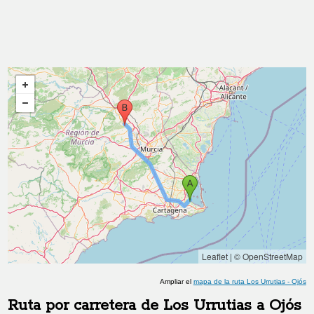
Leaflet
|
© OpenStreetMap
Ampliar el
mapa de la ruta
Los Urrutias
-
Ojós
Ruta por carretera de
Los Urrutias
a
Ojós