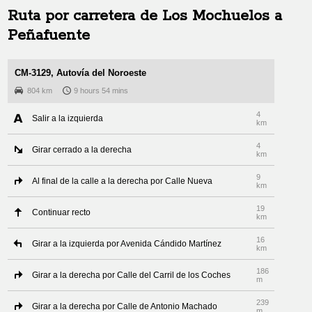
Ruta por carretera de
Los Mochuelos
a
Peñafuente
CM-3129, Autovía del Noroeste
804 km
9 hours 54 mins
4
Salir a la izquierda
km
4
Girar cerrado a la derecha
km
9
Al final de la calle a la derecha por Calle Nueva
km
19
Continuar recto
km
16
Girar a la izquierda por Avenida Cándido Martínez
km
186
Girar a la derecha por Calle del Carril de los Coches
m
239
Girar a la derecha por Calle de Antonio Machado
m