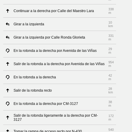
338
Continuar a la derecha por Calle del Maestro Lara
m
10
Girar a la izquierda
km
331
Girar a la izquierda por Calle Ronda Glorieta
m
29
En la rotonda a la derecha por Avenida de las Viñas
m
954
Salir de la rotonda a la derecha por Avenida de las Viñas
m
42
En la rotonda a la derecha
m
28
Salir de la rotonda recto
km
38
En la rotonda a la derecha por CM-3127
m
Salir de la rotonda ligeramente a la derecha por CM-
172
3127
m
540
Tomar la rampa de acceso recto por N-430