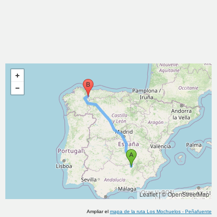
Leaflet
|
© OpenStreetMap
Ampliar el
mapa de la ruta
Los Mochuelos
-
Peñafuente