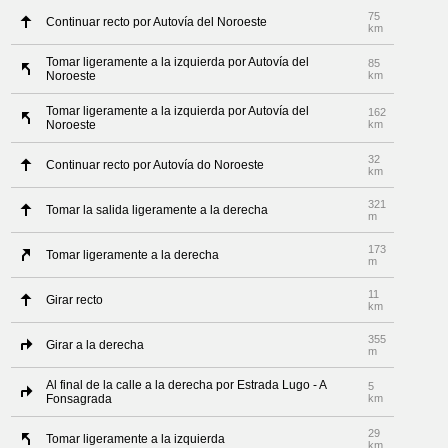
75
Continuar recto por Autovía del Noroeste
km
Tomar ligeramente a la izquierda por Autovía del
85
Noroeste
km
Tomar ligeramente a la izquierda por Autovía del
162
Noroeste
km
32
Continuar recto por Autovía do Noroeste
km
321
Tomar la salida ligeramente a la derecha
m
173
Tomar ligeramente a la derecha
m
11
Girar recto
km
355
Girar a la derecha
m
Al final de la calle a la derecha por Estrada Lugo - A
5
Fonsagrada
km
29
Tomar ligeramente a la izquierda
km