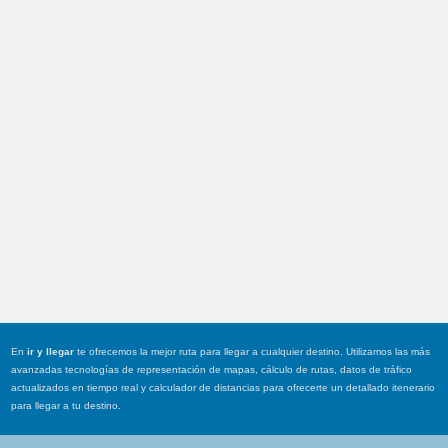
En
ir y llegar
te ofrecemos la mejor ruta para llegar a cualquier destino. Utilizamos las más
avanzadas tecnologías de representación de mapas, cálculo de rutas, datos de tráfico
actualizados en tiempo real y calculador de distancias para ofrecerte un detallado itenerario
para llegar a tu destino.