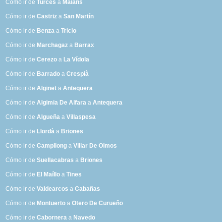
Cómo ir de
Turces
a
Maians
Cómo ir de
Castriz
a
San Martín
Cómo ir de
Benza
a
Tricio
Cómo ir de
Marchagaz
a
Barrax
Cómo ir de
Cerezo
a
La Vídola
Cómo ir de
Barrado
a
Crespià
Cómo ir de
Alginet
a
Antequera
Cómo ir de
Algimia De Alfara
a
Antequera
Cómo ir de
Algueña
a
Villaspesa
Cómo ir de
Llordà
a
Briones
Cómo ir de
Campllong
a
Villar De Olmos
Cómo ir de
Suellacabras
a
Briones
Cómo ir de
El Maíllo
a
Tines
Cómo ir de
Valdearcos
a
Cabañas
Cómo ir de
Montuerto
a
Otero De Curueño
Cómo ir de
Cabornera
a
Navedo