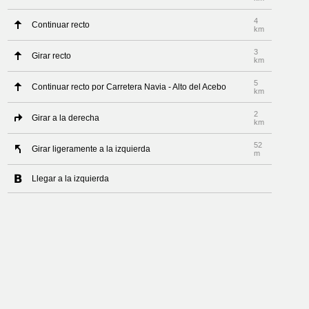
4
Continuar recto
km
3
Girar recto
km
5
Continuar recto por Carretera Navia - Alto del Acebo
km
2
Girar a la derecha
km
52
Girar ligeramente a la izquierda
m
Llegar a la izquierda