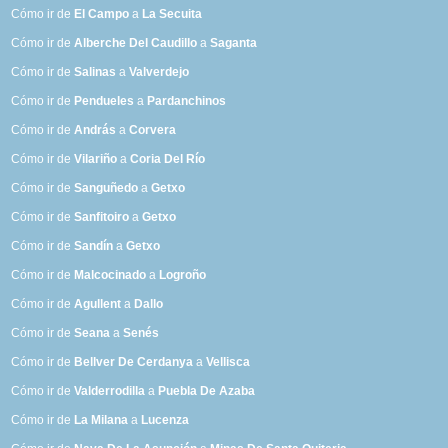
Cómo ir de
El Campo
a
La Secuita
Cómo ir de
Alberche Del Caudillo
a
Saganta
Cómo ir de
Salinas
a
Valverdejo
Cómo ir de
Pendueles
a
Pardanchinos
Cómo ir de
András
a
Corvera
Cómo ir de
Vilariño
a
Coria Del Río
Cómo ir de
Sanguñedo
a
Getxo
Cómo ir de
Sanfitoiro
a
Getxo
Cómo ir de
Sandín
a
Getxo
Cómo ir de
Malcocinado
a
Logroño
Cómo ir de
Agullent
a
Dallo
Cómo ir de
Seana
a
Senés
Cómo ir de
Bellver De Cerdanya
a
Vellisca
Cómo ir de
Valderrodilla
a
Puebla De Azaba
Cómo ir de
La Milana
a
Lucenza