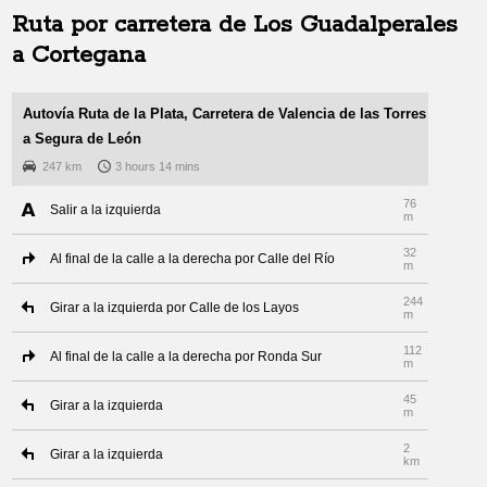
Ruta por carretera de
Los Guadalperales
a
Cortegana
Autovía Ruta de la Plata, Carretera de Valencia de las Torres
a Segura de León
247 km
3 hours 14 mins
76
Salir a la izquierda
m
32
Al final de la calle a la derecha por Calle del Río
m
244
Girar a la izquierda por Calle de los Layos
m
112
Al final de la calle a la derecha por Ronda Sur
m
45
Girar a la izquierda
m
2
Girar a la izquierda
km