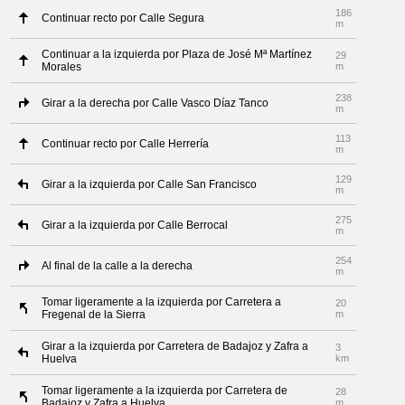
186
Continuar recto por Calle Segura
m
Continuar a la izquierda por Plaza de José Mª Martínez
29
Morales
m
238
Girar a la derecha por Calle Vasco Díaz Tanco
m
113
Continuar recto por Calle Herrería
m
129
Girar a la izquierda por Calle San Francisco
m
275
Girar a la izquierda por Calle Berrocal
m
254
Al final de la calle a la derecha
m
Tomar ligeramente a la izquierda por Carretera a
20
Fregenal de la Sierra
m
Girar a la izquierda por Carretera de Badajoz y Zafra a
3
Huelva
km
Tomar ligeramente a la izquierda por Carretera de
28
Badajoz y Zafra a Huelva
m