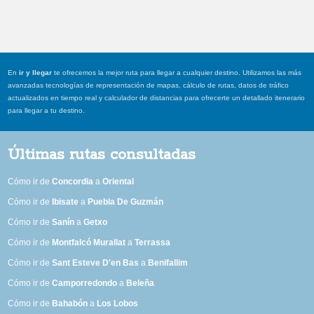
En
ir y llegar
te ofrecemos la mejor ruta para llegar a cualquier destino. Utilizamos las más
avanzadas tecnologías de representación de mapas, cálculo de rutas, datos de tráfico
actualizados en tiempo real y calculador de distancias para ofrecerte un detallado itenerario
para llegar a tu destino.
Últimas rutas consultadas
Cómo ir de
Concordia
a
Oriental
Cómo ir de
Ibisate
a
Puebla De Guzmán
Cómo ir de
Sanín
a
Getxo
Cómo ir de
Montfalcó Murallat
a
Terrassa
Cómo ir de
Sant Esteve D'en Bas
a
Benifallim
Cómo ir de
Camporredondo
a
Beleña
Cómo ir de
Bahabón
a
Los Lobos