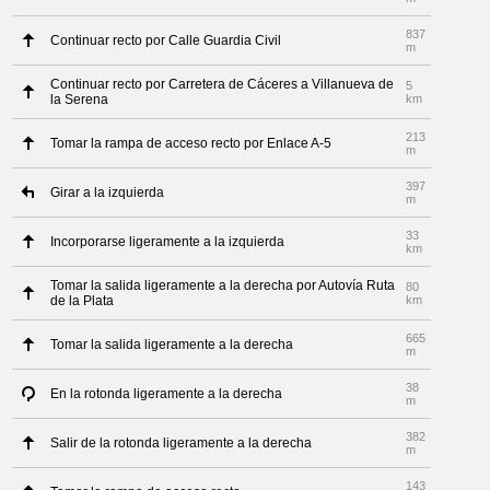
837
Continuar recto por Calle Guardia Civil
m
Continuar recto por Carretera de Cáceres a Villanueva de
5
la Serena
km
213
Tomar la rampa de acceso recto por Enlace A-5
m
397
Girar a la izquierda
m
33
Incorporarse ligeramente a la izquierda
km
Tomar la salida ligeramente a la derecha por Autovía Ruta
80
de la Plata
km
665
Tomar la salida ligeramente a la derecha
m
38
En la rotonda ligeramente a la derecha
m
382
Salir de la rotonda ligeramente a la derecha
m
143