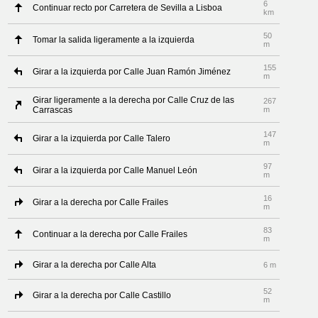
6
Continuar recto por Carretera de Sevilla a Lisboa
km
50
Tomar la salida ligeramente a la izquierda
m
155
Girar a la izquierda por Calle Juan Ramón Jiménez
m
Girar ligeramente a la derecha por Calle Cruz de las
267
Carrascas
m
147
Girar a la izquierda por Calle Talero
m
97
Girar a la izquierda por Calle Manuel León
m
16
Girar a la derecha por Calle Frailes
m
83
Continuar a la derecha por Calle Frailes
m
Girar a la derecha por Calle Alta
6 m
52
Girar a la derecha por Calle Castillo
m