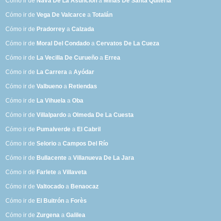
Cómo ir de
Nava De La Asunción
a
Minas De Santa Quiteria
Cómo ir de
Vega De Valcarce
a
Totalán
Cómo ir de
Pradorrey
a
Calzada
Cómo ir de
Moral Del Condado
a
Cervatos De La Cueza
Cómo ir de
La Vecilla De Curueño
a
Errea
Cómo ir de
La Carrera
a
Ayódar
Cómo ir de
Valbueno
a
Retiendas
Cómo ir de
La Vihuela
a
Oba
Cómo ir de
Villalpardo
a
Olmeda De La Cuesta
Cómo ir de
Pumalverde
a
El Cabril
Cómo ir de
Selorio
a
Campos Del Río
Cómo ir de
Bullacente
a
Villanueva De La Jara
Cómo ir de
Farlete
a
Villaveta
Cómo ir de
Valtocado
a
Benaocaz
Cómo ir de
El Buitrón
a
Forès
Cómo ir de
Zurgena
a
Galilea