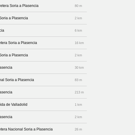
retera Soria a Plasencia
80 m
Soria a Plasencia
2 km
cia
6 km
etera Soria a Plasencia
16 km
Soria a Plasencia
2 km
lasencia
30 km
nal Soria a Plasencia
83 m
lasencia
213 m
nida de Valladolid
1 km
lasencia
2 km
etera Nacional Soria a Plasencia
26 m