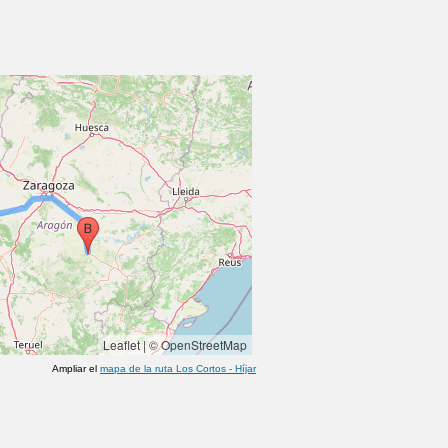
Leaflet
|
© OpenStreetMap
Ampliar el
mapa de la ruta
Los Cortos
-
Híjar