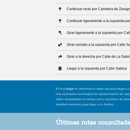
Continuar recto por Carretera de Zarag
Continuar ligeramente a la izquierda po
Girar ligeramente a la izquierda por Cal
Girar cerrado a la izquierda por Calle S
Girar a la derecha por Calle de La Sabi
Llegar a la izquierda por Calle Sabina
En
ir y llegar
te ofrecemos la mejor ruta para llegar a c
más avanzadas tecnologías de representación de mapas
tráfico actualizados en tiempo real y calculador de dist
detallado itenerario para llegar a tu destino.
Últimas rutas consultad