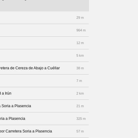
29 m
964 m
12 m
5 km
rretera de Cereza de Abajo a Cuéllar
38 m
7 m
 a Irún
2 km
a Soria a Plasencia
21 m
oria a Plasencia
325 m
por Carretera Soria a Plasencia
57 m