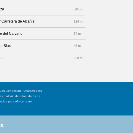
oza
345 m
r Carretera de Alcañiz
124 m
le del Calvario
54 m
an Blas
45 m
na
228 m
ualquier destino. Utilizamos las
, cálculo de rutas, datos de
ancias para ofrecerte un
as