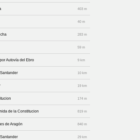
a
403 m
40 m
echa
283 m
59 m
por Autovía del Ebro
9 km
a Santander
10 km
r
19 km
itucion
174 m
nida de la Constitucion
819 m
tes de Aragón
840 m
a Santander
29 km