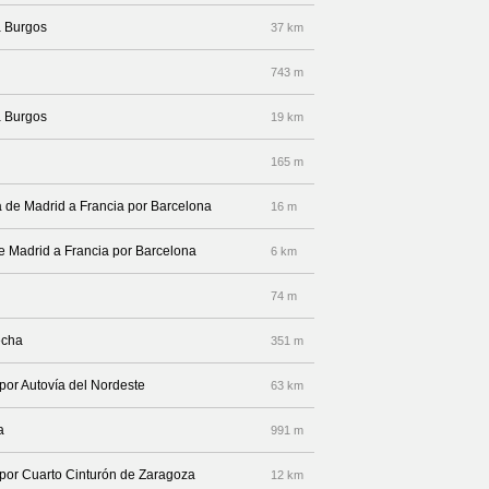
a Burgos
37 km
743 m
a Burgos
19 km
165 m
a de Madrid a Francia por Barcelona
16 m
 de Madrid a Francia por Barcelona
6 km
74 m
echa
351 m
 por Autovía del Nordeste
63 km
a
991 m
a por Cuarto Cinturón de Zaragoza
12 km