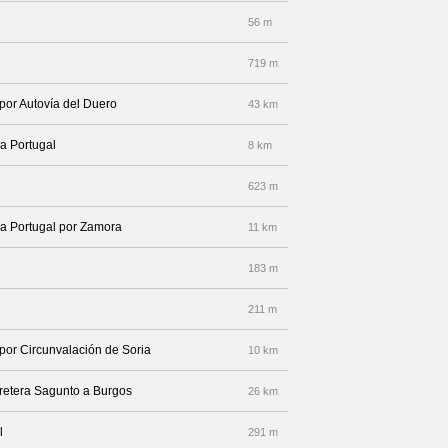
56 m
719 m
 por Autovía del Duero
43 km
 a Portugal
8 km
623 m
 a Portugal por Zamora
11 km
183 m
211 m
 por Circunvalación de Soria
10 km
rretera Sagunto a Burgos
26 km
l
291 m