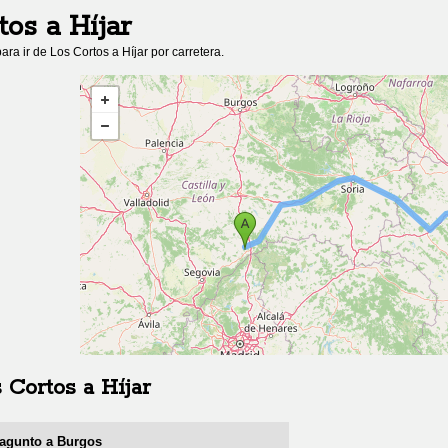
tos
a
Híjar
ara ir de
Los Cortos
a
Híjar
por carretera.
 Cortos
a
Híjar
 Sagunto a Burgos