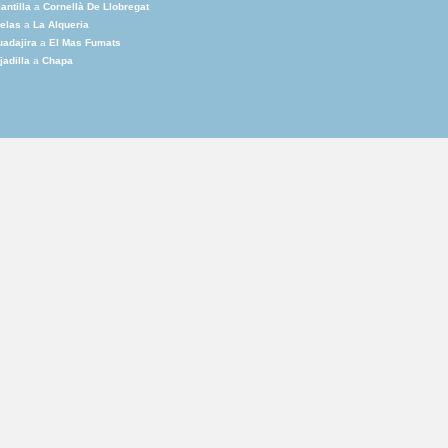
lantilla
a
Cornellà De Llobregat
elas
a
La Alqueria
adajira
a
El Mas Fumats
jadilla
a
Chapa