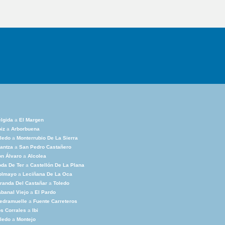
lgida
a
El Margen
iz
a
Arborbuena
ledo
a
Monterrubio De La Sierra
antza
a
San Pedro Castañero
n Álvaro
a
Alcolea
da De Ter
a
Castellón De La Plana
olmayo
a
Leciñana De La Oca
randa Del Castañar
a
Toledo
banal Viejo
a
El Pardo
edramuelle
a
Fuente Carreteros
s Corrales
a
Ibi
ledo
a
Montejo