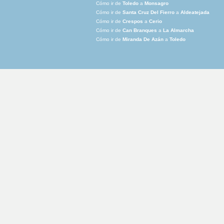
Cómo ir de
Toledo
a
Monsagro
Cómo ir de
Santa Cruz Del Fierro
a
Aldeatejada
Cómo ir de
Crespos
a
Cerio
Cómo ir de
Can Branques
a
La Almarcha
Cómo ir de
Miranda De Azán
a
Toledo