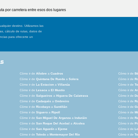
ta por carretera entre esos dos lugares
ualquier destino. Utilizamos las
, cálculo de rutas, datos de
ancias para ofrecerte un
as
Cómo ir de
Añobre
a
Cuadros
Cómo ir de
Bé
Cómo ir de
Quintana De Rueda
a
Solera
Cómo ir de
Ro
Cómo ir de
La Estacion
a
Villanúa
Cómo ir de
To
Cómo ir de
Lesaca
a
El Mustio
Cómo ir de
Ar
Cómo ir de
Salgueiros
a
Higuera De Calatrava
Cómo ir de
Do
Cómo ir de
Cadaqués
a
Ombreiro
Cómo ir de
Ro
Cómo ir de
Ricobayo
a
Santillán
Cómo ir de
G
Cómo ir de
Siguero
a
Ripoll
Cómo ir de
Mi
Cómo ir de
San Miguel De Arganza
a
Induráin
Cómo ir de
Ra
Cómo ir de
San Roque Del Acebal
a
Alcolea
Cómo ir de
Pi
Cómo ir de
San Agustín
a
Ejeme
Cómo ir de
Lo
Cómo ir de
Toledo
a
Montemayor Del Río
Cómo ir de
To