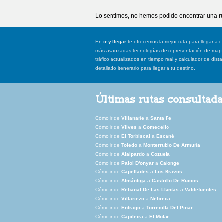
Lo sentimos, no hemos podido encontrar una ru
En
ir y llegar
te ofrecemos la mejor ruta para llegar a c
más avanzadas tecnologías de representación de mapas
tráfico actualizados en tiempo real y calculador de dist
detallado itenerario para llegar a tu destino.
Últimas rutas consultad
Cómo ir de
Villanañe
a
Santa Fe
Cómo ir de
Vilves
a
Gomecello
Cómo ir de
El Torbiscal
a
Escané
Cómo ir de
Toledo
a
Monterrubio De Armuña
Cómo ir de
Alalpardo
a
Cozuela
Cómo ir de
Palol D'onyar
a
Calonge
Cómo ir de
Capellades
a
Los Bravos
Cómo ir de
Almántiga
a
Castrillo De Rucios
Cómo ir de
Rebanal De Las Llantas
a
Valdefuentes
Cómo ir de
Villariezo
a
Nebreda
Cómo ir de
Entrago
a
Torrecilla Del Pinar
Cómo ir de
Capileira
a
El Molar