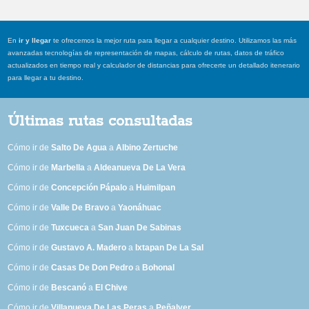
En
ir y llegar
te ofrecemos la mejor ruta para llegar a cualquier destino. Utilizamos las más
avanzadas tecnologías de representación de mapas, cálculo de rutas, datos de tráfico
actualizados en tiempo real y calculador de distancias para ofrecerte un detallado itenerario
para llegar a tu destino.
Últimas rutas consultadas
Cómo ir de
Salto De Agua
a
Albino Zertuche
Cómo ir de
Marbella
a
Aldeanueva De La Vera
Cómo ir de
Concepción Pápalo
a
Huimilpan
Cómo ir de
Valle De Bravo
a
Yaonáhuac
Cómo ir de
Tuxcueca
a
San Juan De Sabinas
Cómo ir de
Gustavo A. Madero
a
Ixtapan De La Sal
Cómo ir de
Casas De Don Pedro
a
Bohonal
Cómo ir de
Bescanó
a
El Chive
Cómo ir de
Villanueva De Las Peras
a
Peñalver