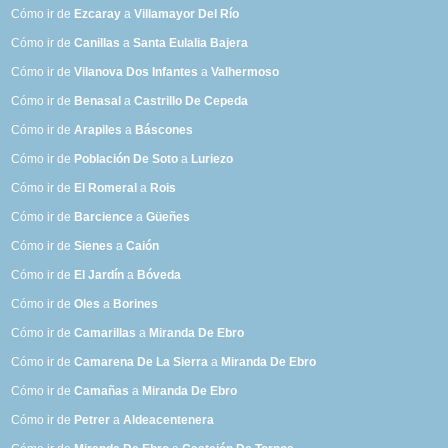
Cómo ir de
Ezcaray
a
Villamayor Del Río
Cómo ir de
Canillas
a
Santa Eulalia Bajera
Cómo ir de
Vilanova Dos Infantes
a
Valhermoso
Cómo ir de
Benasal
a
Castrillo De Cepeda
Cómo ir de
Arapiles
a
Báscones
Cómo ir de
Población De Soto
a
Luriezo
Cómo ir de
El Romeral
a
Rois
Cómo ir de
Barcience
a
Güeñes
Cómo ir de
Sienes
a
Caión
Cómo ir de
El Jardín
a
Bóveda
Cómo ir de
Oles
a
Borines
Cómo ir de
Camarillas
a
Miranda De Ebro
Cómo ir de
Camarena De La Sierra
a
Miranda De Ebro
Cómo ir de
Camañas
a
Miranda De Ebro
Cómo ir de
Petrer
a
Aldeacentenera