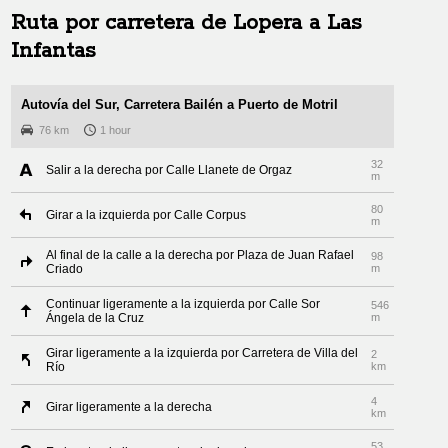
Ruta por carretera de
Lopera
a
Las
Infantas
Autovía del Sur, Carretera Bailén a Puerto de Motril
76 km
1 hour
32
Salir a la derecha por Calle Llanete de Orgaz
m
80
Girar a la izquierda por Calle Corpus
m
Al final de la calle a la derecha por Plaza de Juan Rafael
98
Criado
m
Continuar ligeramente a la izquierda por Calle Sor
546
Ángela de la Cruz
m
Girar ligeramente a la izquierda por Carretera de Villa del
2
Río
km
4
Girar ligeramente a la derecha
km
53