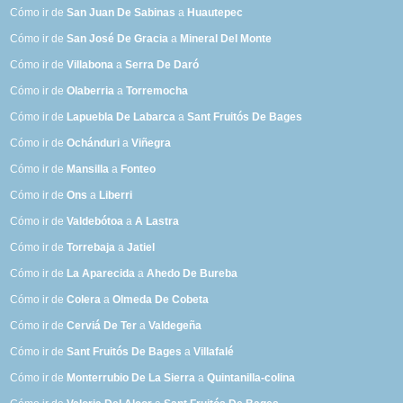
Cómo ir de
San Juan De Sabinas
a
Huautepec
Cómo ir de
San José De Gracia
a
Mineral Del Monte
Cómo ir de
Villabona
a
Serra De Daró
Cómo ir de
Olaberria
a
Torremocha
Cómo ir de
Lapuebla De Labarca
a
Sant Fruitós De Bages
Cómo ir de
Ochánduri
a
Viñegra
Cómo ir de
Mansilla
a
Fonteo
Cómo ir de
Ons
a
Liberri
Cómo ir de
Valdebótoa
a
A Lastra
Cómo ir de
Torrebaja
a
Jatiel
Cómo ir de
La Aparecida
a
Ahedo De Bureba
Cómo ir de
Colera
a
Olmeda De Cobeta
Cómo ir de
Cerviá De Ter
a
Valdegeña
Cómo ir de
Sant Fruitós De Bages
a
Villafalé
Cómo ir de
Monterrubio De La Sierra
a
Quintanilla-colina