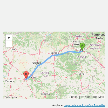
Leaflet
|
© OpenStreetMap
Ampliar el
mapa de la ruta
Logroño
-
Tordesillas