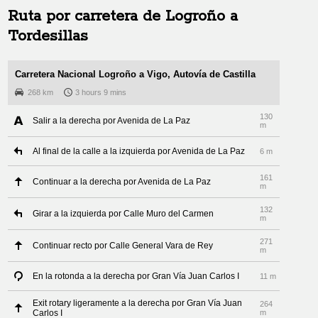
Ruta por carretera de
Logroño
a
Tordesillas
Carretera Nacional Logroño a Vigo, Autovía de Castilla
268 km
3 hours 9 mins
130
Salir a la derecha por Avenida de La Paz
m
Al final de la calle a la izquierda por Avenida de La Paz
6 m
161
Continuar a la derecha por Avenida de La Paz
m
132
Girar a la izquierda por Calle Muro del Carmen
m
271
Continuar recto por Calle General Vara de Rey
m
En la rotonda a la derecha por Gran Vía Juan Carlos I
11 m
Exit rotary ligeramente a la derecha por Gran Vía Juan
264
Carlos I
m