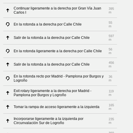
Continuar ligeramente a la derecha por Gran Vía Juan
395
Carlos I
m
55
En la rotonda a la derecha por Calle Chile
m
597
Salir de la rotonda a la derecha por Calle Chile
m
56
En la rotonda ligeramente a la derecha por Calle Chile
m
456
Salir de la rotonda a la derecha por Calle Chile
m
En la rotonda recto por Madrid - Pamplona por Burgos y
36
Logroño
m
Exit rotary ligeramente a la derecha por Madrid -
119
Pamplona por Burgos y Logroño
m
165
Tomar la rampa de acceso ligeramente a la izquierda
m
Incorporarse ligeramente a la izquierda por
235
Circunvalación Sur de Logroño
m