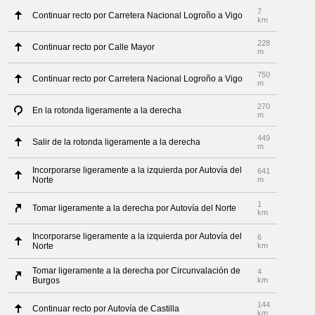
7
Continuar recto por Carretera Nacional Logroño a Vigo
km
228
Continuar recto por Calle Mayor
m
750
Continuar recto por Carretera Nacional Logroño a Vigo
m
270
En la rotonda ligeramente a la derecha
m
449
Salir de la rotonda ligeramente a la derecha
m
Incorporarse ligeramente a la izquierda por Autovía del
641
Norte
m
1
Tomar ligeramente a la derecha por Autovía del Norte
km
Incorporarse ligeramente a la izquierda por Autovía del
6
Norte
km
Tomar ligeramente a la derecha por Circunvalación de
4
Burgos
km
144
Continuar recto por Autovía de Castilla
km