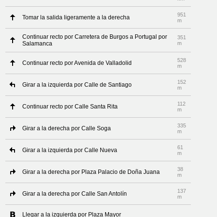
951
Tomar la salida ligeramente a la derecha
m
Continuar recto por Carretera de Burgos a Portugal por
351
Salamanca
m
528
Continuar recto por Avenida de Valladolid
m
152
Girar a la izquierda por Calle de Santiago
m
112
Continuar recto por Calle Santa Rita
m
335
Girar a la derecha por Calle Soga
m
61
Girar a la izquierda por Calle Nueva
m
38
Girar a la derecha por Plaza Palacio de Doña Juana
m
137
Girar a la derecha por Calle San Antolín
m
Llegar a la izquierda por Plaza Mayor