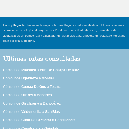
En
ir y llegar
te ofrecemos la mejor ruta para llegar a cualquier destino. Utilizamos las más
avanzadas tecnologías de representación de mapas, cálculo de rutas, datos de tráfico
actualizados en tiempo real y calculador de distancias para ofrecerte un detallado itenerario
para llegar a tu destino.
Últimas rutas consultadas
Cómo ir de
Iztacalco
a
Villa De Chilapa De Díaz
Cómo ir de
Ugaldetxo
a
Montiel
Cómo ir de
Cuesta De Gos
a
Totana
Cómo ir de
Ollares
a
Banariés
Cómo ir de
Gisclareny
a
Bañobárez
Cómo ir de
Valdemerilla
a
San Blas
Cómo ir de
Cubo De La Sierra
a
Candilichera
Cómo ir de
Casafranca
a
Gaindola