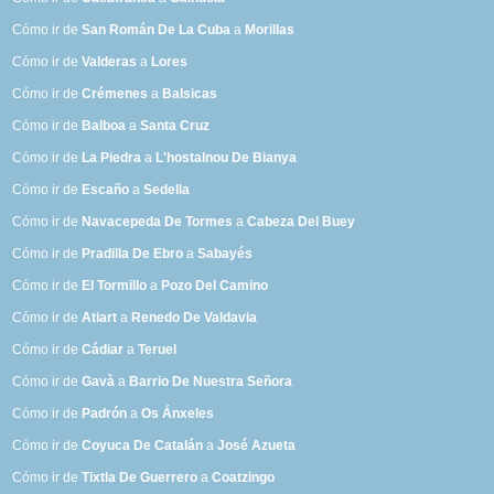
Cómo ir de
San Román De La Cuba
a
Morillas
Cómo ir de
Valderas
a
Lores
Cómo ir de
Crémenes
a
Balsicas
Cómo ir de
Balboa
a
Santa Cruz
Cómo ir de
La Piedra
a
L'hostalnou De Bianya
Cómo ir de
Escaño
a
Sedella
Cómo ir de
Navacepeda De Tormes
a
Cabeza Del Buey
Cómo ir de
Pradilla De Ebro
a
Sabayés
Cómo ir de
El Tormillo
a
Pozo Del Camino
Cómo ir de
Atiart
a
Renedo De Valdavia
Cómo ir de
Cádiar
a
Teruel
Cómo ir de
Gavà
a
Barrio De Nuestra Señora
Cómo ir de
Padrón
a
Os Ánxeles
Cómo ir de
Coyuca De Catalán
a
José Azueta
Cómo ir de
Tixtla De Guerrero
a
Coatzingo