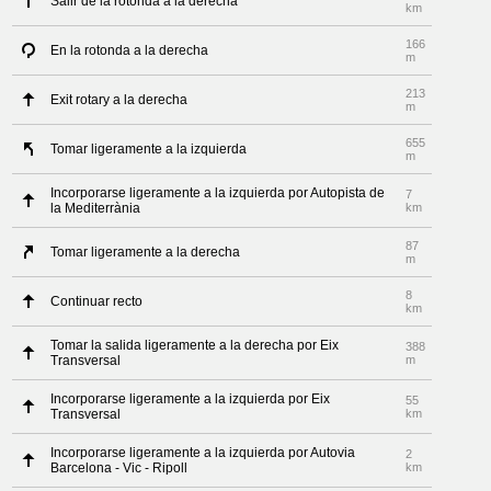
Salir de la rotonda a la derecha
km
166
En la rotonda a la derecha
m
213
Exit rotary a la derecha
m
655
Tomar ligeramente a la izquierda
m
Incorporarse ligeramente a la izquierda por Autopista de
7
la Mediterrània
km
87
Tomar ligeramente a la derecha
m
8
Continuar recto
km
Tomar la salida ligeramente a la derecha por Eix
388
Transversal
m
Incorporarse ligeramente a la izquierda por Eix
55
Transversal
km
Incorporarse ligeramente a la izquierda por Autovia
2
Barcelona - Vic - Ripoll
km