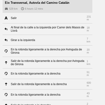
Eix Transversal, Autovía del Camino Catalán
529 km
6 hours 12 mins
231
Salir
m
Al final de la calle a la izquierda por Carrer dels Masos de
18
Llorà
m
7
Girar a la izquierda
km
En la rotonda ligeramente a la derecha por Avinguda de
20
Girona
m
Salir de la rotonda ligeramente a la derecha por Avinguda
1
de Girona
km
51
En la rotonda ligeramente a la derecha
m
600
Salir de la rotonda ligeramente a la derecha
m
43
En la rotonda ligeramente a la derecha
m
2