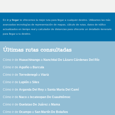
En
ir y llegar
te ofrecemos la mejor ruta para llegar a cualquier destino. Utilizamos las más
avanzadas tecnologías de representación de mapas, cálculo de rutas, datos de tráfico
actualizados en tiempo real y calculador de distancias para ofrecerte un detallado itenerario
para llegar a tu destino.
Últimas rutas consultadas
Cómo ir de
Huauchinango
a
Nanchital De Lázaro Cárdenas Del Río
Cómo ir de
Aguiño
a
Barcula
Cómo ir de
Torredenegó
a
Viariz
Cómo ir de
Lupión
a
Siles
Cómo ir de
Arganda Del Rey
a
Santa Maria Del Camí
Cómo ir de
Naco
a
Ixcateopan De Cuauhtémoc
Cómo ir de
Guelatao De Juárez
a
Mama
Cómo ir de
Ocampo
a
San Martín De Bolaños