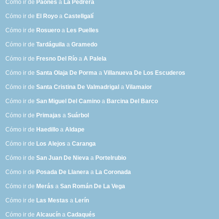
Cómo ir de
Paones
a
La Pedrera
Cómo ir de
El Royo
a
Castellgalí
Cómo ir de
Rosuero
a
Les Puelles
Cómo ir de
Tardáguila
a
Gramedo
Cómo ir de
Fresno Del Río
a
A Palela
Cómo ir de
Santa Olaja De Porma
a
Villanueva De Los Escuderos
Cómo ir de
Santa Cristina De Valmadrigal
a
Vilamaior
Cómo ir de
San Miguel Del Camino
a
Barcina Del Barco
Cómo ir de
Primajas
a
Suárbol
Cómo ir de
Haedillo
a
Aldape
Cómo ir de
Los Alejos
a
Caranga
Cómo ir de
San Juan De Nieva
a
Portelrubio
Cómo ir de
Posada De Llanera
a
La Coronada
Cómo ir de
Merás
a
San Román De La Vega
Cómo ir de
Las Mestas
a
Lerín
Cómo ir de
Alcaucín
a
Cadaqués