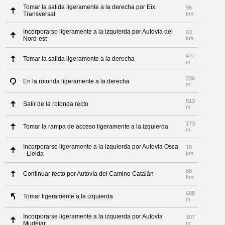
Tomar la salida ligeramente a la derecha por Eix
96
Transversal
km
Incorporarse ligeramente a la izquierda por Autovia del
63
Nord-est
km
477
Tomar la salida ligeramente a la derecha
m
236
En la rotonda ligeramente a la derecha
m
513
Salir de la rotonda recto
m
173
Tomar la rampa de acceso ligeramente a la izquierda
m
Incorporarse ligeramente a la izquierda por Autovia Osca
18
- Lleida
km
88
Continuar recto por Autovía del Camino Catalán
km
688
Tomar ligeramente a la izquierda
m
Incorporarse ligeramente a la izquierda por Autovía
307
Mudéjar
m