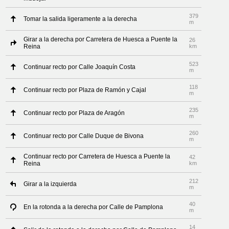
379
Tomar la salida ligeramente a la derecha
m
Girar a la derecha por Carretera de Huesca a Puente la
26
Reina
km
523
Continuar recto por Calle Joaquín Costa
m
118
Continuar recto por Plaza de Ramón y Cajal
m
235
Continuar recto por Plaza de Aragón
m
260
Continuar recto por Calle Duque de Bivona
m
Continuar recto por Carretera de Huesca a Puente la
42
Reina
km
212
Girar a la izquierda
m
40
En la rotonda a la derecha por Calle de Pamplona
m
14