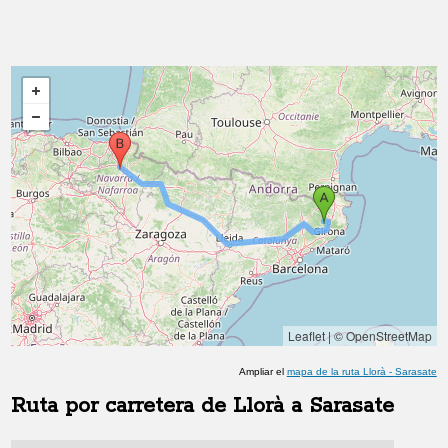
Leaflet
|
© OpenStreetMap
Ampliar el
mapa de la ruta
Llorà
-
Sarasate
Ruta por carretera de
Llorà
a
Sarasate