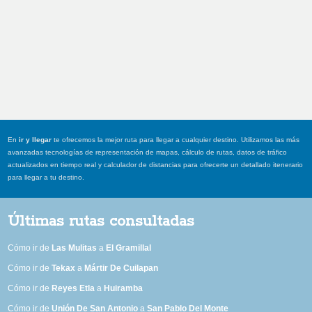
En
ir y llegar
te ofrecemos la mejor ruta para llegar a cualquier destino. Utilizamos las más
avanzadas tecnologías de representación de mapas, cálculo de rutas, datos de tráfico
actualizados en tiempo real y calculador de distancias para ofrecerte un detallado itenerario
para llegar a tu destino.
Últimas rutas consultadas
Cómo ir de
Las Mulitas
a
El Gramillal
Cómo ir de
Tekax
a
Mártir De Cuilapan
Cómo ir de
Reyes Etla
a
Huiramba
Cómo ir de
Unión De San Antonio
a
San Pablo Del Monte