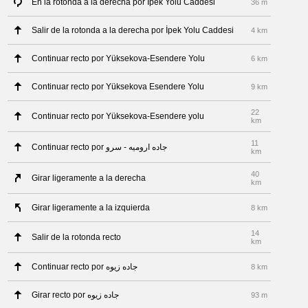
En la rotonda a la derecha por İpek Yolu Caddesi
36 m
Salir de la rotonda a la derecha por İpek Yolu Caddesi
4 km
Continuar recto por Yüksekova-Esendere Yolu
6 km
Continuar recto por Yüksekova Esendere Yolu
9 km
22
Continuar recto por Yüksekova-Esendere yolu
km
11
Continuar recto por جاده ارومیه - سرو
km
40
Girar ligeramente a la derecha
km
Girar ligeramente a la izquierda
8 km
14
Salir de la rotonda recto
km
Continuar recto por جاده زیوه
8 km
Girar recto por جاده زیوه
93 m