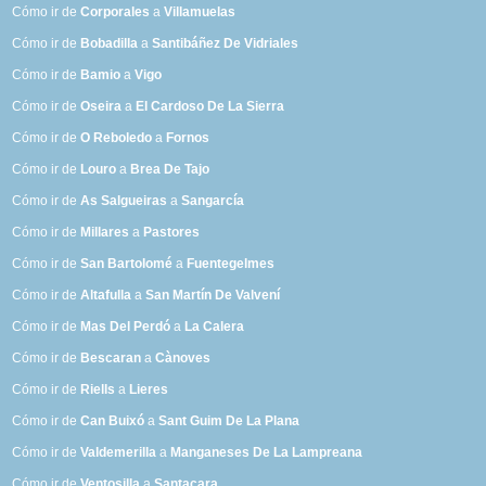
Cómo ir de
Corporales
a
Villamuelas
Cómo ir de
Bobadilla
a
Santibáñez De Vidriales
Cómo ir de
Bamio
a
Vigo
Cómo ir de
Oseira
a
El Cardoso De La Sierra
Cómo ir de
O Reboledo
a
Fornos
Cómo ir de
Louro
a
Brea De Tajo
Cómo ir de
As Salgueiras
a
Sangarcía
Cómo ir de
Millares
a
Pastores
Cómo ir de
San Bartolomé
a
Fuentegelmes
Cómo ir de
Altafulla
a
San Martín De Valvení
Cómo ir de
Mas Del Perdó
a
La Calera
Cómo ir de
Bescaran
a
Cànoves
Cómo ir de
Riells
a
Lieres
Cómo ir de
Can Buixó
a
Sant Guim De La Plana
Cómo ir de
Valdemerilla
a
Manganeses De La Lampreana
Cómo ir de
Ventosilla
a
Santacara