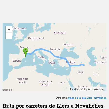
Leaflet
|
© OpenStreetMap
Ampliar el
mapa de la ruta
Llers
-
Novaliches
Ruta por carretera de
Llers
a
Novaliches