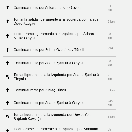
64
Continuar recto por Ankara-Tarsus Otoyolu
km
Tomar la salida ligeramente a la izquierda por Tarsus
2 km
Doğu Kavşağı
Incorporarse ligeramente a la izquierda por Adana-
30
Silifke Otoyolu
km
294
Continuar recto por Fehmi Özeltürkay Tüneli
m
60
Continuar recto por Adana-Şanlıurfa Otoyolu
km
Tomar ligeramente a la izquierda por Adana-Şanlıurfa
71
Otoyolu
km
Continuar recto por Kızlaç Tüneli
3 km
245
Continuar recto por Adana-Şanlıurfa Otoyolu
km
Tomar ligeramente a la izquierda por Devlet Yolu
1 km
Bağlantı Kavşağı
Incorporarse ligeramente a la izquierda por Şanlıurfa-
65