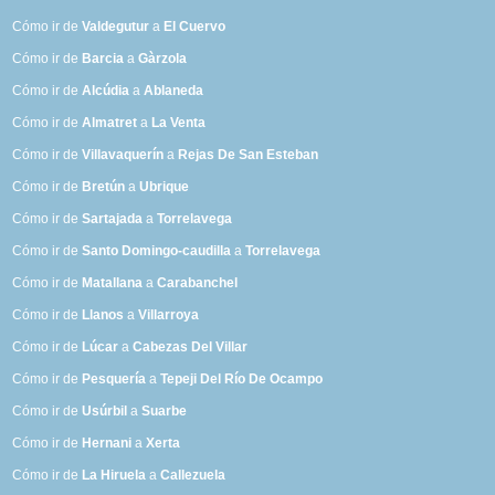
Cómo ir de
Valdegutur
a
El Cuervo
Cómo ir de
Barcia
a
Gàrzola
Cómo ir de
Alcúdia
a
Ablaneda
Cómo ir de
Almatret
a
La Venta
Cómo ir de
Villavaquerín
a
Rejas De San Esteban
Cómo ir de
Bretún
a
Ubrique
Cómo ir de
Sartajada
a
Torrelavega
Cómo ir de
Santo Domingo-caudilla
a
Torrelavega
Cómo ir de
Matallana
a
Carabanchel
Cómo ir de
Llanos
a
Villarroya
Cómo ir de
Lúcar
a
Cabezas Del Villar
Cómo ir de
Pesquería
a
Tepeji Del Río De Ocampo
Cómo ir de
Usúrbil
a
Suarbe
Cómo ir de
Hernani
a
Xerta
Cómo ir de
La Hiruela
a
Callezuela