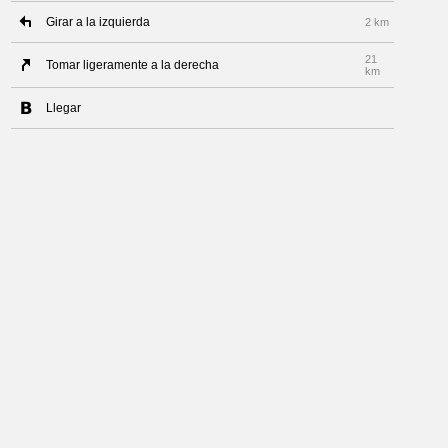
Girar a la izquierda
2 km
21
Tomar ligeramente a la derecha
km
Llegar