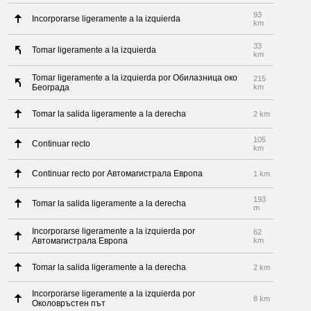
93
Incorporarse ligeramente a la izquierda
km
33
Tomar ligeramente a la izquierda
km
Tomar ligeramente a la izquierda por Обилазница око
215
Београда
km
Tomar la salida ligeramente a la derecha
2 km
105
Continuar recto
km
Continuar recto por Автомагистрала Европа
1 km
193
Tomar la salida ligeramente a la derecha
m
Incorporarse ligeramente a la izquierda por
62
Автомагистрала Европа
km
Tomar la salida ligeramente a la derecha
2 km
Incorporarse ligeramente a la izquierda por
8 km
Околовръстен път