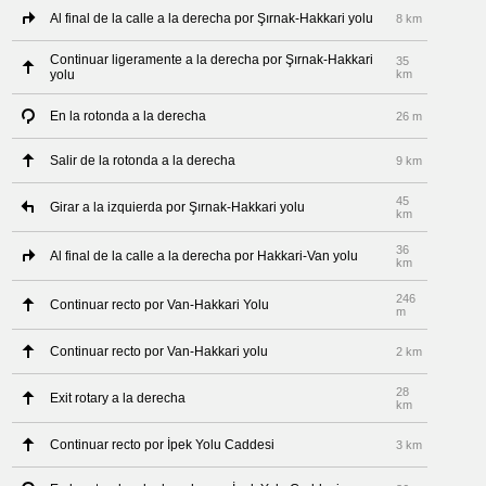
Al final de la calle a la derecha por Şırnak-Hakkari yolu
8 km
Continuar ligeramente a la derecha por Şırnak-Hakkari
35
yolu
km
En la rotonda a la derecha
26 m
Salir de la rotonda a la derecha
9 km
45
Girar a la izquierda por Şırnak-Hakkari yolu
km
36
Al final de la calle a la derecha por Hakkari-Van yolu
km
246
Continuar recto por Van-Hakkari Yolu
m
Continuar recto por Van-Hakkari yolu
2 km
28
Exit rotary a la derecha
km
Continuar recto por İpek Yolu Caddesi
3 km