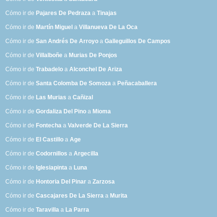
Cómo ir de
Pajares De Pedraza
a
Tinajas
Cómo ir de
Martín Miguel
a
Villanueva De La Oca
Cómo ir de
San Andrés De Arroyo
a
Galleguillos De Campos
Cómo ir de
Villalboñe
a
Murias De Ponjos
Cómo ir de
Trabadelo
a
Alconchel De Ariza
Cómo ir de
Santa Colomba De Somoza
a
Peñacaballera
Cómo ir de
Las Murias
a
Cañizal
Cómo ir de
Gordaliza Del Pino
a
Mioma
Cómo ir de
Fontecha
a
Valverde De La Sierra
Cómo ir de
El Castillo
a
Age
Cómo ir de
Codornillos
a
Argecilla
Cómo ir de
Iglesiapinta
a
Luna
Cómo ir de
Hontoria Del Pinar
a
Zarzosa
Cómo ir de
Cascajares De La Sierra
a
Murita
Cómo ir de
Taravilla
a
La Parra