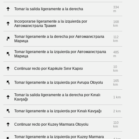
334
Tomar la salida ligeramente a la derecha
m
Incorporarse ligeramente a la izquierda por
168
Автомагистрала Тракия
km
Tomar ligeramente a la derecha por Автомагистрала
112
Марица
km
Tomar ligeramente a la izquierda por Автомагистрала
485
Марица
m
10
Continuar recto por Kapıkule Sınır Kapısı
km
165
Tomar ligeramente a la izquierda por Avrupa Otoyolu
km
Tomar la salida ligeramente a la derecha por Kınalı
1 km
Kavşağı
Tomar ligeramente a la izquierda por Kınalı Kavşağı
2 km
110
Continuar recto por Kuzey Marmara Otoyolu
km
Tomar ligeramente a la izquierda por Kuzey Marmara