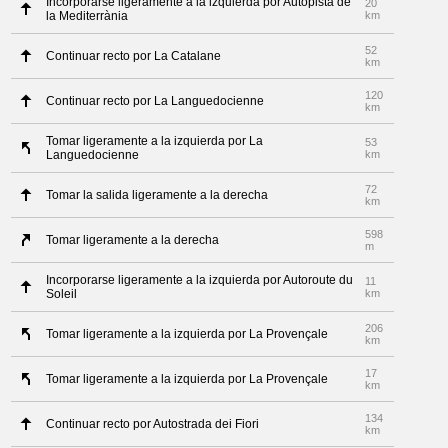
Incorporarse ligeramente a la izquierda por Autopista de
20
la Mediterrània
km
52
Continuar recto por La Catalane
km
120
Continuar recto por La Languedocienne
km
Tomar ligeramente a la izquierda por La
53
Languedocienne
km
72
Tomar la salida ligeramente a la derecha
km
598
Tomar ligeramente a la derecha
m
Incorporarse ligeramente a la izquierda por Autoroute du
11
Soleil
km
206
Tomar ligeramente a la izquierda por La Provençale
km
17
Tomar ligeramente a la izquierda por La Provençale
km
134
Continuar recto por Autostrada dei Fiori
km