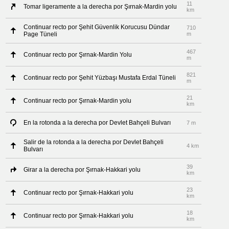
11
Tomar ligeramente a la derecha por Şırnak-Mardin yolu
km
Continuar recto por Şehit Güvenlik Korucusu Dündar
710
Page Tüneli
m
467
Continuar recto por Şırnak-Mardin Yolu
m
821
Continuar recto por Şehit Yüzbaşı Mustafa Erdal Tüneli
m
21
Continuar recto por Şırnak-Mardin yolu
km
En la rotonda a la derecha por Devlet Bahçeli Bulvarı
7 m
Salir de la rotonda a la derecha por Devlet Bahçeli
4 km
Bulvarı
39
Girar a la derecha por Şırnak-Hakkari yolu
km
23
Continuar recto por Şırnak-Hakkari yolu
km
18
Continuar recto por Şırnak-Hakkari yolu
km