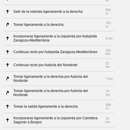
m
562
Salir de la rotonda ligeramente a la derecha
m
751
Tomar ligeramente a la derecha
m
Incorporarse ligeramente a la izquierda por Autopista
6 km
Zaragoza-Mediterrània
101
Continuar recto por Autopista Zaragoza-Mediterráneo
km
22
Continuar recto por Autovía del Nordeste
km
Tomar ligeramente a la derecha por Autovía del
7 km
Nordeste
Tomar ligeramente a la derecha por Autovía del
70
Nordeste
km
508
Tomar la salida ligeramente a la derecha
m
Incorporarse ligeramente a la izquierda por Carretera
19
Sagunto a Burgos
km