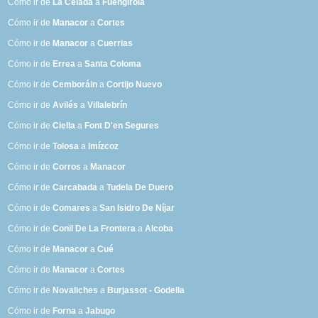
Cómo ir de
La Celada
a
Fuengirola
Cómo ir de
Manacor
a
Cortes
Cómo ir de
Manacor
a
Cuerrias
Cómo ir de
Errea
a
Santa Coloma
Cómo ir de
Cemboráin
a
Cortijo Nuevo
Cómo ir de
Avilés
a
Villalebrín
Cómo ir de
Ciella
a
Font D'en Segures
Cómo ir de
Tolosa
a
Imízcoz
Cómo ir de
Corros
a
Manacor
Cómo ir de
Carcabada
a
Tudela De Duero
Cómo ir de
Comares
a
San Isidro De Níjar
Cómo ir de
Conil De La Frontera
a
Alcoba
Cómo ir de
Manacor
a
Cué
Cómo ir de
Manacor
a
Cortes
Cómo ir de
Novaliches
a
Burjassot - Godella
Cómo ir de
Forna
a
Jabugo