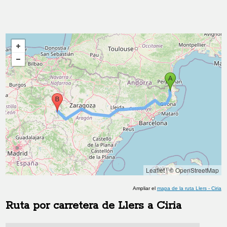
Leaflet
|
© OpenStreetMap
Ampliar el
mapa de la ruta
Llers
-
Ciria
Ruta por carretera de
Llers
a
Ciria