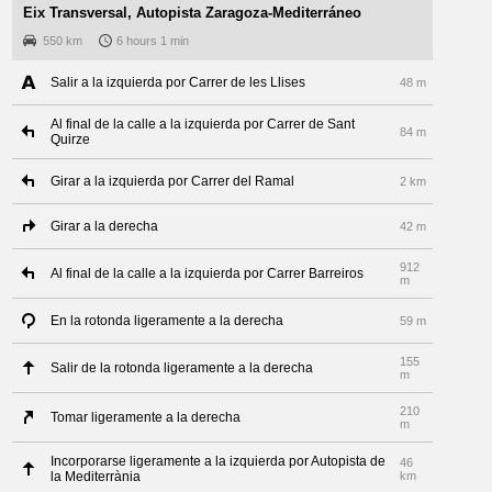
Eix Transversal, Autopista Zaragoza-Mediterráneo
550 km
6 hours 1 min
Salir a la izquierda por Carrer de les Llises
48 m
Al final de la calle a la izquierda por Carrer de Sant
84 m
Quirze
Girar a la izquierda por Carrer del Ramal
2 km
Girar a la derecha
42 m
912
Al final de la calle a la izquierda por Carrer Barreiros
m
En la rotonda ligeramente a la derecha
59 m
155
Salir de la rotonda ligeramente a la derecha
m
210
Tomar ligeramente a la derecha
m
Incorporarse ligeramente a la izquierda por Autopista de
46
la Mediterrània
km