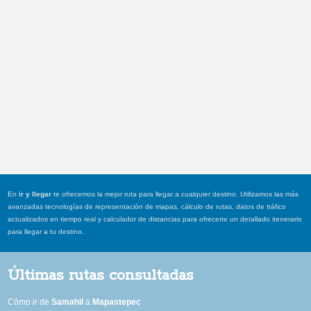
En
ir y llegar
te ofrecemos la mejor ruta para llegar a cualquier destino. Utilizamos las más
avanzadas tecnologías de representación de mapas, cálculo de rutas, datos de tráfico
actualizados en tiempo real y calculador de distancias para ofrecerte un detallado itenerario
para llegar a tu destino.
Últimas rutas consultadas
Cómo ir de
Samahil
a
Mapastepec