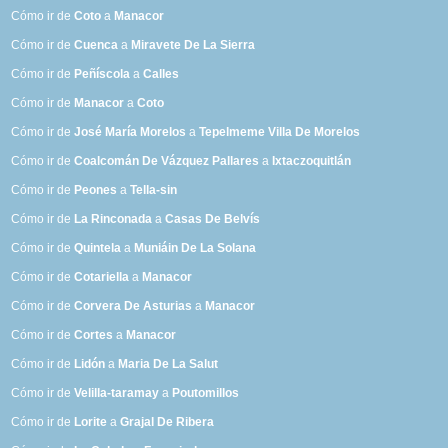
Cómo ir de
Coto
a
Manacor
Cómo ir de
Cuenca
a
Miravete De La Sierra
Cómo ir de
Peñíscola
a
Calles
Cómo ir de
Manacor
a
Coto
Cómo ir de
José María Morelos
a
Tepelmeme Villa De Morelos
Cómo ir de
Coalcomán De Vázquez Pallares
a
Ixtaczoquitlán
Cómo ir de
Peones
a
Tella-sin
Cómo ir de
La Rinconada
a
Casas De Belvís
Cómo ir de
Quintela
a
Muniáin De La Solana
Cómo ir de
Cotariella
a
Manacor
Cómo ir de
Corvera De Asturias
a
Manacor
Cómo ir de
Cortes
a
Manacor
Cómo ir de
Lidón
a
Maria De La Salut
Cómo ir de
Velilla-taramay
a
Poutomillos
Cómo ir de
Lorite
a
Grajal De Ribera