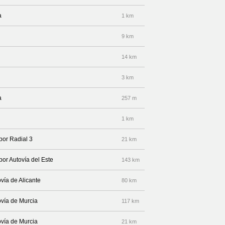
a
1 km
9 km
14 km
3 km
a
257 m
1 km
por Radial 3
21 km
por Autovía del Este
143 km
vía de Alicante
80 km
ovía de Murcia
117 km
ovía de Murcia
21 km