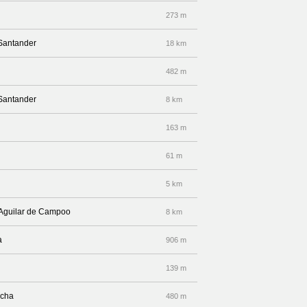
273 m
 Santander
18 km
482 m
 Santander
8 km
163 m
61 m
5 km
- Aguilar de Campoo
8 km
a
906 m
139 m
echa
480 m