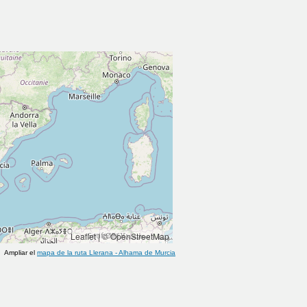
Leaflet
|
© OpenStreetMap
Ampliar el
mapa de la ruta
Llerana
-
Alhama de Murcia