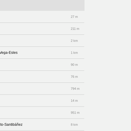
27 m
211 m
2 km
 Vega-Esles
1 km
90 m
76 m
794 m
14 m
951 m
Soto-Santibáñez
8 km