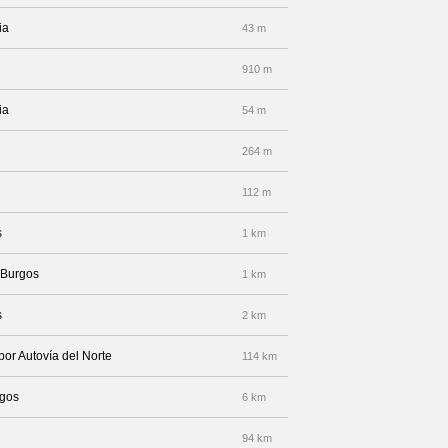
ia
43 m
910 m
ia
54 m
264 m
112 m
s
1 km
 Burgos
1 km
s
2 km
por Autovía del Norte
114 km
rgos
6 km
94 km