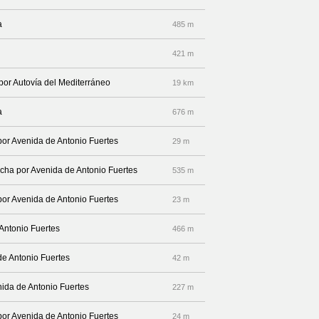
a
485 m
421 m
 por Autovía del Mediterráneo
19 km
a
676 m
por Avenida de Antonio Fuertes
29 m
recha por Avenida de Antonio Fuertes
535 m
por Avenida de Antonio Fuertes
23 m
 Antonio Fuertes
466 m
de Antonio Fuertes
42 m
nida de Antonio Fuertes
227 m
por Avenida de Antonio Fuertes
24 m