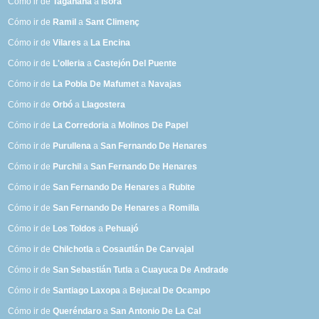
Cómo ir de
Taganana
a
Isora
Cómo ir de
Ramil
a
Sant Climenç
Cómo ir de
Vilares
a
La Encina
Cómo ir de
L'olleria
a
Castejón Del Puente
Cómo ir de
La Pobla De Mafumet
a
Navajas
Cómo ir de
Orbó
a
Llagostera
Cómo ir de
La Corredoria
a
Molinos De Papel
Cómo ir de
Purullena
a
San Fernando De Henares
Cómo ir de
Purchil
a
San Fernando De Henares
Cómo ir de
San Fernando De Henares
a
Rubite
Cómo ir de
San Fernando De Henares
a
Romilla
Cómo ir de
Los Toldos
a
Pehuajó
Cómo ir de
Chilchotla
a
Cosautlán De Carvajal
Cómo ir de
San Sebastián Tutla
a
Cuayuca De Andrade
Cómo ir de
Santiago Laxopa
a
Bejucal De Ocampo
Cómo ir de
Queréndaro
a
San Antonio De La Cal