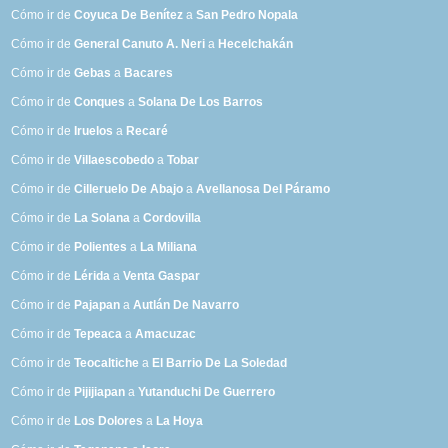
Cómo ir de
Coyuca De Benítez
a
San Pedro Nopala
Cómo ir de
General Canuto A. Neri
a
Hecelchakán
Cómo ir de
Gebas
a
Bacares
Cómo ir de
Conques
a
Solana De Los Barros
Cómo ir de
Iruelos
a
Recaré
Cómo ir de
Villaescobedo
a
Tobar
Cómo ir de
Cilleruelo De Abajo
a
Avellanosa Del Páramo
Cómo ir de
La Solana
a
Cordovilla
Cómo ir de
Polientes
a
La Miliana
Cómo ir de
Lérida
a
Venta Gaspar
Cómo ir de
Pajapan
a
Autlán De Navarro
Cómo ir de
Tepeaca
a
Amacuzac
Cómo ir de
Teocaltiche
a
El Barrio De La Soledad
Cómo ir de
Pijijiapan
a
Yutanduchi De Guerrero
Cómo ir de
Los Dolores
a
La Hoya