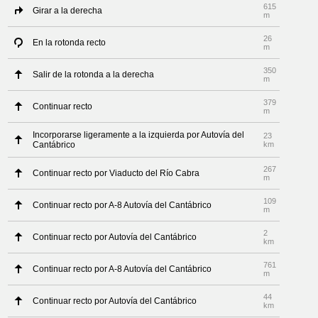
615
Girar a la derecha
m
26
En la rotonda recto
m
350
Salir de la rotonda a la derecha
m
379
Continuar recto
m
Incorporarse ligeramente a la izquierda por Autovía del
23
Cantábrico
km
267
Continuar recto por Viaducto del Río Cabra
m
109
Continuar recto por A-8 Autovía del Cantábrico
m
2
Continuar recto por Autovía del Cantábrico
km
761
Continuar recto por A-8 Autovía del Cantábrico
m
44
Continuar recto por Autovía del Cantábrico
km