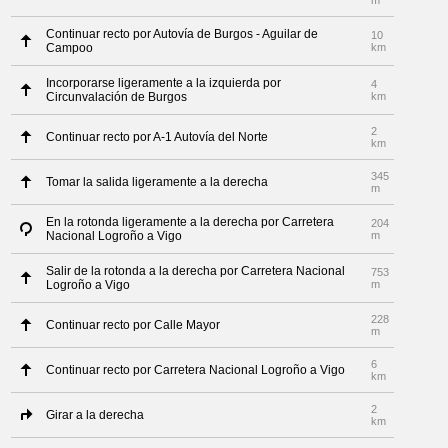
m
Continuar recto por Autovía de Burgos - Aguilar de
10
Campoo
km
Incorporarse ligeramente a la izquierda por
4
Circunvalación de Burgos
km
2
Continuar recto por A-1 Autovía del Norte
km
345
Tomar la salida ligeramente a la derecha
m
En la rotonda ligeramente a la derecha por Carretera
204
Nacional Logroño a Vigo
m
Salir de la rotonda a la derecha por Carretera Nacional
753
Logroño a Vigo
m
228
Continuar recto por Calle Mayor
m
6
Continuar recto por Carretera Nacional Logroño a Vigo
km
2
Girar a la derecha
km