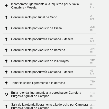
Incorporarse ligeramente a la izquierda por Autovía
8
Cantabria - Meseta
km
2
Continuar recto por Túnel de Gedo
km
298
Continuar recto por Viaducto de Cieza
m
10
Continuar recto por Autovía Cantabria - Meseta
km
344
Continuar recto por Viaducto de Bárcena
m
459
Continuar recto por Viaducto de los Arroyos
m
49
Continuar recto por Autovía Cantabria - Meseta
km
770
Tomar la salida ligeramente a la derecha
m
En la rotonda ligeramente a la derecha por Carretera
104
Burgos a Aguilar de Campoo
m
Salir de la rotonda ligeramente a la derecha por Carretera
301
Burgos a Aguilar de Campoo
m