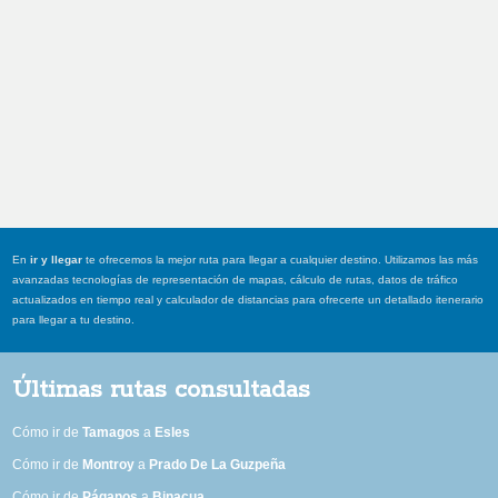
En
ir y llegar
te ofrecemos la mejor ruta para llegar a cualquier destino. Utilizamos las más
avanzadas tecnologías de representación de mapas, cálculo de rutas, datos de tráfico
actualizados en tiempo real y calculador de distancias para ofrecerte un detallado itenerario
para llegar a tu destino.
Últimas rutas consultadas
Cómo ir de
Tamagos
a
Esles
Cómo ir de
Montroy
a
Prado De La Guzpeña
Cómo ir de
Páganos
a
Binacua