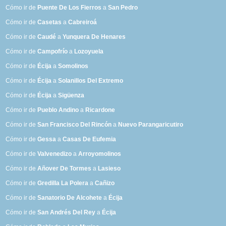
Cómo ir de
Puente De Los Fierros
a
San Pedro
Cómo ir de
Casetas
a
Cabreiroá
Cómo ir de
Caudé
a
Yunquera De Henares
Cómo ir de
Campofrío
a
Lozoyuela
Cómo ir de
Écija
a
Somolinos
Cómo ir de
Écija
a
Solanillos Del Extremo
Cómo ir de
Écija
a
Sigüenza
Cómo ir de
Pueblo Andino
a
Ricardone
Cómo ir de
San Francisco Del Rincón
a
Nuevo Parangaricutiro
Cómo ir de
Gessa
a
Casas De Eufemia
Cómo ir de
Valvenedizo
a
Arroyomolinos
Cómo ir de
Añover De Tormes
a
Lasieso
Cómo ir de
Gredilla La Polera
a
Cañizo
Cómo ir de
Sanatorio De Alcohete
a
Écija
Cómo ir de
San Andrés Del Rey
a
Écija