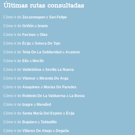
Últimas rutas consultadas
Cómo ir de
Zacazonapan
a
San Felipe
Cómo ir de
Griñón
a
Iznate
Cómo ir de
Facinas
a
Olas
Cómo ir de
Écija
a
Sotoca De Tajo
Cómo ir de
Tetla De La Solidaridad
a
Acateno
Cómo ir de
Elío
a
Moclín
Cómo ir de
Valdebótoa
a
Sevilla La Nueva
Cómo ir de
Vilamur
a
Miranda De Arga
Cómo ir de
Ataquines
a
Murias De Paredes
Cómo ir de
Robledo De La Valduerna
a
La Busta
Cómo ir de
Izagre
a
Mendívil
Cómo ir de
Santa María Del Espino
a
Écija
Cómo ir de
Bujalaro
a
Tabladillo
Cómo ir de
Villares De Abajo
a
Degaña