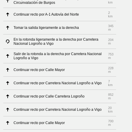
Circunvalación de Burgos
km
2
Continuar recto por A-1 Autovía del Norte
km
345
Tomar la salida ligeramente a la derecha
m
En la rotonda ligeramente a la derecha por Carretera
204
Nacional Logroño a Vigo
m
Salir de la rotonda a la derecha por Carretera Nacional
753
Logroño a Vigo
m
228
Continuar recto por Calle Mayor
m
7
Continuar recto por Carretera Nacional Logroño a Vigo
km
852
Continuar recto por Calle Carretera Logroño
m
20
Continuar recto por Carretera Nacional Logroño a Vigo
km
700
Continuar recto por Calle Mayor
m