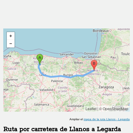
Leaflet
|
© OpenStreetMap
Ampliar el
mapa de la ruta
Llanos
-
Legarda
Ruta por carretera de
Llanos
a
Legarda