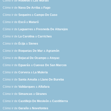
Cómo ir de
Robledo
a
Las Murias
Cómo ir de
Nava De Arriba
a
Fago
Cómo ir de
Sequeiro
a
Campo De Caso
Cómo ir de
Escó
a
Mataró
Cómo ir de
Laguarres
a
Fresneda De Altarejos
Cómo ir de
La Carolina
a
Carriches
Cómo ir de
Écija
a
Sienes
Cómo ir de
Roquetas De Mar
a
Agramón
Cómo ir de
Bejucal De Ocampo
a
Atoyac
Cómo ir de
Eguarás
a
Cuevas De San Marcos
Cómo ir de
Corvera
a
La Muleria
Cómo ir de
Santa Amalia
a
Llano De Bureba
Cómo ir de
Valldarques
a
Alfafara
Cómo ir de
Simancas
a
Giranes
Cómo ir de
Castillejo De Mesleón
a
Castiltierra
Cómo ir de
Garaño
a
Novefontes