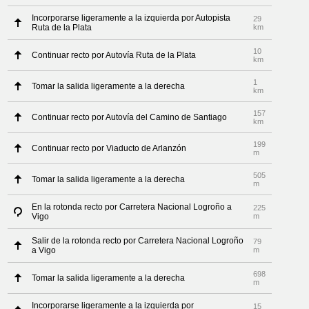
Incorporarse ligeramente a la izquierda por Autopista
29
Ruta de la Plata
km
10
Continuar recto por Autovía Ruta de la Plata
km
1
Tomar la salida ligeramente a la derecha
km
157
Continuar recto por Autovía del Camino de Santiago
km
199
Continuar recto por Viaducto de Arlanzón
m
505
Tomar la salida ligeramente a la derecha
m
En la rotonda recto por Carretera Nacional Logroño a
225
Vigo
m
Salir de la rotonda recto por Carretera Nacional Logroño
79
a Vigo
m
698
Tomar la salida ligeramente a la derecha
m
Incorporarse ligeramente a la izquierda por
15