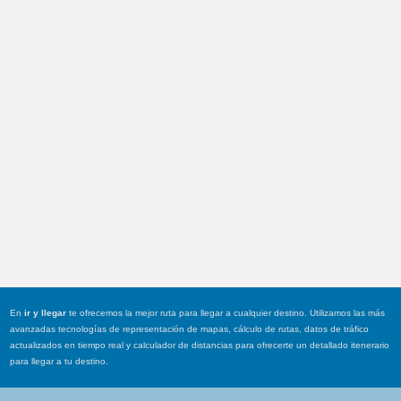
En
ir y llegar
te ofrecemos la mejor ruta para llegar a cualquier destino. Utilizamos las más
avanzadas tecnologías de representación de mapas, cálculo de rutas, datos de tráfico
actualizados en tiempo real y calculador de distancias para ofrecerte un detallado itenerario
para llegar a tu destino.