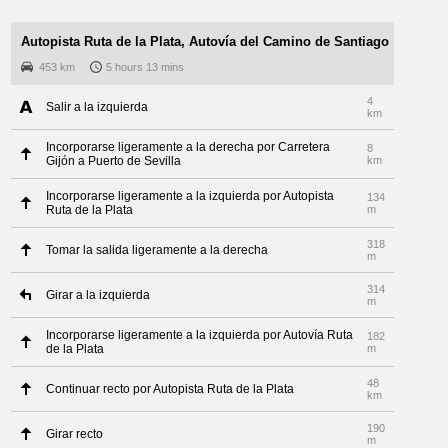
Autopista Ruta de la Plata, Autovía del Camino de Santiago
453 km
5 hours 13 mins
4
Salir a la izquierda
km
Incorporarse ligeramente a la derecha por Carretera
8
Gijón a Puerto de Sevilla
km
Incorporarse ligeramente a la izquierda por Autopista
134
Ruta de la Plata
m
318
Tomar la salida ligeramente a la derecha
m
314
Girar a la izquierda
m
Incorporarse ligeramente a la izquierda por Autovía Ruta
182
de la Plata
m
48
Continuar recto por Autopista Ruta de la Plata
km
190
Girar recto
m