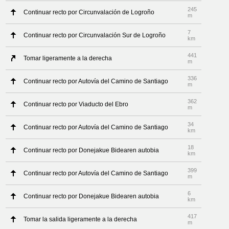
245
Continuar recto por Circunvalación de Logroño
m
7
Continuar recto por Circunvalación Sur de Logroño
km
441
Tomar ligeramente a la derecha
m
336
Continuar recto por Autovía del Camino de Santiago
m
362
Continuar recto por Viaducto del Ebro
m
34
Continuar recto por Autovía del Camino de Santiago
km
18
Continuar recto por Donejakue Bidearen autobia
km
399
Continuar recto por Autovía del Camino de Santiago
m
6
Continuar recto por Donejakue Bidearen autobia
km
417
Tomar la salida ligeramente a la derecha
m