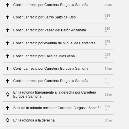
Continuar recto por Carretera Burgos a Santoña
4 km
316
Continuar recto por Barrio Salto del Oso
m
610
Continuar recto por Paseo del Barón Adzaneta
m
378
Continuar recto por Avenida de Miguel de Cervantes
m
254
Continuar recto por Calle de Mies Vena
m
Continuar recto por Carretera Burgos a Santoña
5 km
13
Continuar recto por Carretera Burgos a Santoña
km
En la rotonda ligeramente a la derecha por Carretera
19 m
Burgos a Santoña
195
Salir de la rotonda recto por Carretera Burgos a Santoña
m
En la rotonda a la derecha
50 m