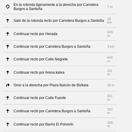
En la rotonda ligeramente a la derecha por Carretera
7 m
Burgos a Santoña
16
Salir de la rotonda recto por Carretera Burgos a Santoña
km
243
Continuar recto por Herada
m
Continuar recto por Carretera Burgos a Santoña
3 km
644
Continuar recto por Calle Negrete
m
211
Continuar recto por Arena kalea
m
Girar a la derecha por Plaza Balcón de Bizkaia
40 m
551
Continuar recto por Calle Fuente
m
333
Continuar recto por Carretera Burgos a Santoña
m
328
Continuar recto por Barrio El Polvorín
m