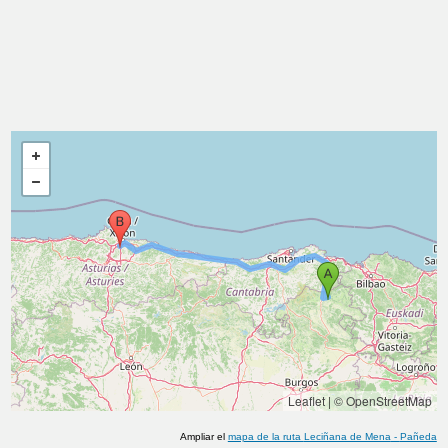
Leaflet
|
© OpenStreetMap
Ampliar el
mapa de la ruta
Leciñana de Mena
-
Pañeda