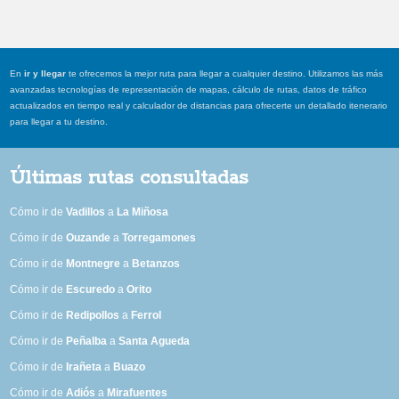
En
ir y llegar
te ofrecemos la mejor ruta para llegar a cualquier destino. Utilizamos las más
avanzadas tecnologías de representación de mapas, cálculo de rutas, datos de tráfico
actualizados en tiempo real y calculador de distancias para ofrecerte un detallado itenerario
para llegar a tu destino.
Últimas rutas consultadas
Cómo ir de
Vadillos
a
La Miñosa
Cómo ir de
Ouzande
a
Torregamones
Cómo ir de
Montnegre
a
Betanzos
Cómo ir de
Escuredo
a
Orito
Cómo ir de
Redipollos
a
Ferrol
Cómo ir de
Peñalba
a
Santa Agueda
Cómo ir de
Irañeta
a
Buazo
Cómo ir de
Adiós
a
Mirafuentes