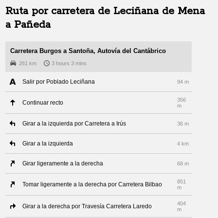
Ruta por carretera de
Leciñana de Mena
a
Pañeda
Carretera Burgos a Santoña, Autovía del Cantábrico
261 km
3 hours 3 mins
Salir por Poblado Leciñana
94 m
356
Continuar recto
m
Girar a la izquierda por Carretera a Irús
36 m
Girar a la izquierda
4 km
Girar ligeramente a la derecha
68 m
851
Tomar ligeramente a la derecha por Carretera Bilbao
m
404
Girar a la derecha por Travesía Carretera Laredo
m