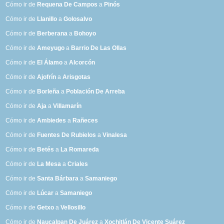
Cómo ir de
Requena De Campos
a
Pinós
Cómo ir de
Llanillo
a
Golosalvo
Cómo ir de
Berberana
a
Bohoyo
Cómo ir de
Ameyugo
a
Barrio De Las Ollas
Cómo ir de
El Álamo
a
Alcorcón
Cómo ir de
Ajofrín
a
Arisgotas
Cómo ir de
Borleña
a
Población De Arreba
Cómo ir de
Aja
a
Villamarín
Cómo ir de
Ambiedes
a
Rañeces
Cómo ir de
Fuentes De Rubielos
a
Vinalesa
Cómo ir de
Betés
a
La Romareda
Cómo ir de
La Mesa
a
Criales
Cómo ir de
Santa Bárbara
a
Samaniego
Cómo ir de
Lúcar
a
Samaniego
Cómo ir de
Getxo
a
Vellosillo
Cómo ir de
Naucalpan De Juárez
a
Xochitlán De Vicente Suárez