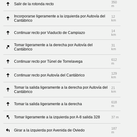
350
Salir de la rotonda recto
m
Incorporarse ligeramente a la izquierda por Autovía del
12
Cantábrico
km
14
Continuar recto por Viaducto de Campiazo
km
Tomar ligeramente a la derecha por Autovía del
31
Cantábrico
km
612
Continuar recto por Túnel de Torrelavega
m
129
Continuar recto por Autovía del Cantábrico
km
Tomar la salida ligeramente a la derecha por Autovía del
21
Cantábrico
km
618
Tomar la salida ligeramente a la derecha
m
Tomar ligeramente a la izquierda por A-8 salida 328
37 m
187
Girar a la izquierda por Avenida de Oviedo
m