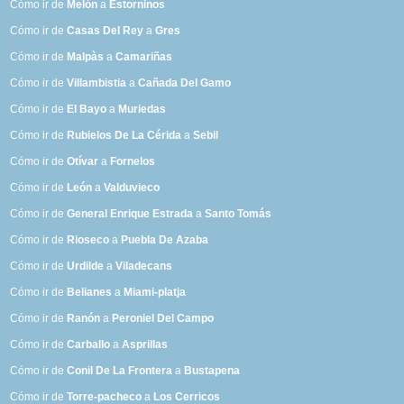
Cómo ir de
Melón
a
Estorninos
Cómo ir de
Casas Del Rey
a
Gres
Cómo ir de
Malpàs
a
Camariñas
Cómo ir de
Villambistia
a
Cañada Del Gamo
Cómo ir de
El Bayo
a
Muriedas
Cómo ir de
Rubielos De La Cérida
a
Sebil
Cómo ir de
Otívar
a
Fornelos
Cómo ir de
León
a
Valduvieco
Cómo ir de
General Enrique Estrada
a
Santo Tomás
Cómo ir de
Rioseco
a
Puebla De Azaba
Cómo ir de
Urdilde
a
Viladecans
Cómo ir de
Belianes
a
Miami-platja
Cómo ir de
Ranón
a
Peroniel Del Campo
Cómo ir de
Carballo
a
Asprillas
Cómo ir de
Conil De La Frontera
a
Bustapena
Cómo ir de
Torre-pacheco
a
Los Cerricos