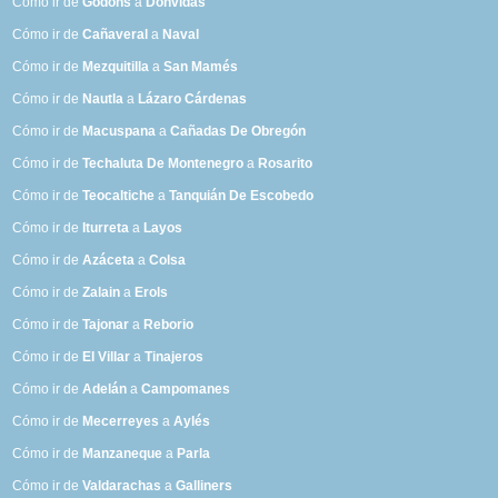
Cómo ir de
Godóns
a
Donvidas
Cómo ir de
Cañaveral
a
Naval
Cómo ir de
Mezquitilla
a
San Mamés
Cómo ir de
Nautla
a
Lázaro Cárdenas
Cómo ir de
Macuspana
a
Cañadas De Obregón
Cómo ir de
Techaluta De Montenegro
a
Rosarito
Cómo ir de
Teocaltiche
a
Tanquián De Escobedo
Cómo ir de
Iturreta
a
Layos
Cómo ir de
Azáceta
a
Colsa
Cómo ir de
Zalain
a
Erols
Cómo ir de
Tajonar
a
Reborio
Cómo ir de
El Villar
a
Tinajeros
Cómo ir de
Adelán
a
Campomanes
Cómo ir de
Mecerreyes
a
Aylés
Cómo ir de
Manzaneque
a
Parla
Cómo ir de
Valdarachas
a
Galliners