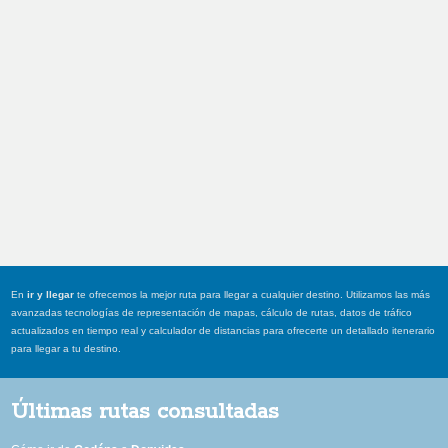
En
ir y llegar
te ofrecemos la mejor ruta para llegar a cualquier destino. Utilizamos las más
avanzadas tecnologías de representación de mapas, cálculo de rutas, datos de tráfico
actualizados en tiempo real y calculador de distancias para ofrecerte un detallado itenerario
para llegar a tu destino.
Últimas rutas consultadas