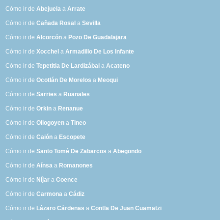
Cómo ir de
Abejuela
a
Arrate
Cómo ir de
Cañada Rosal
a
Sevilla
Cómo ir de
Alcorcón
a
Pozo De Guadalajara
Cómo ir de
Xocchel
a
Armadillo De Los Infante
Cómo ir de
Tepetitla De Lardizábal
a
Acateno
Cómo ir de
Ocotlán De Morelos
a
Meoqui
Cómo ir de
Sarries
a
Ruanales
Cómo ir de
Orkin
a
Renanue
Cómo ir de
Ollogoyen
a
Tineo
Cómo ir de
Caión
a
Escopete
Cómo ir de
Santo Tomé De Zabarcos
a
Abegondo
Cómo ir de
Aínsa
a
Romanones
Cómo ir de
Níjar
a
Coence
Cómo ir de
Carmona
a
Cádiz
Cómo ir de
Lázaro Cárdenas
a
Contla De Juan Cuamatzi