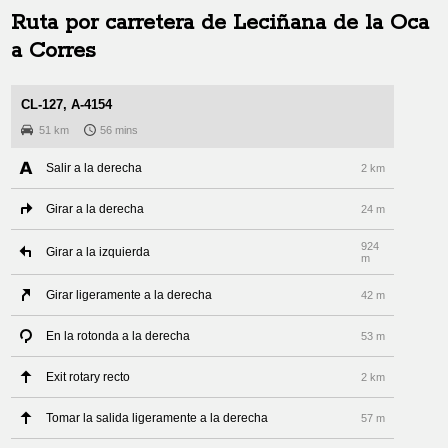
Ruta por carretera de
Leciñana de la Oca
a
Corres
CL-127, A-4154
51 km
56 mins
Salir a la derecha
2 km
Girar a la derecha
24 m
924
Girar a la izquierda
m
Girar ligeramente a la derecha
42 m
En la rotonda a la derecha
53 m
Exit rotary recto
2 km
Tomar la salida ligeramente a la derecha
57 m