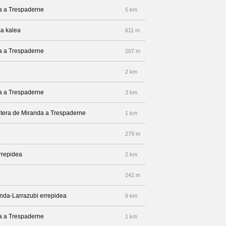
da a Trespaderne
5 km
sa kalea
611 m
da a Trespaderne
207 m
2 km
da a Trespaderne
3 km
rretera de Miranda a Trespaderne
1 km
279 m
rrepidea
2 km
242 m
anda-Larrazubi errepidea
6 km
da a Trespaderne
1 km