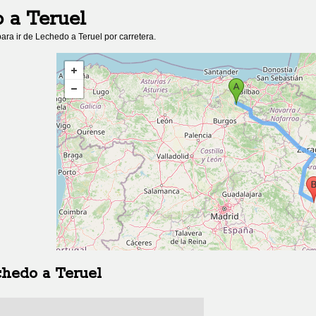
o
a
Teruel
ara ir de
Lechedo
a
Teruel
por carretera.
chedo
a
Teruel