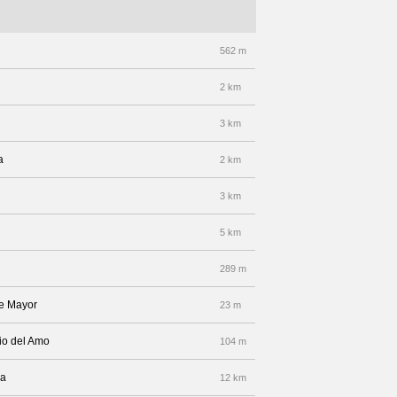
562 m
2 km
3 km
a
2 km
3 km
5 km
289 m
lle Mayor
23 m
lio del Amo
104 m
da
12 km