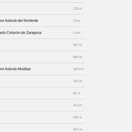
220 m
por Autovía del Nordeste
3 km
arto Cinturón de Zaragoza
5 km
a
307 m
865 m
 por Autovía Mudéjar
110 km
a
324 m
66 m
35 km
440 m
453 m