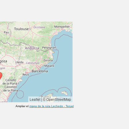
Leaflet
|
© OpenStreetMap
Ampliar el
mapa de la ruta
Lechedo
-
Teruel