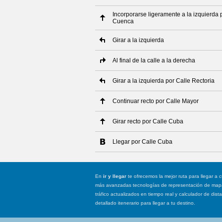
Incorporarse ligeramente a la izquierda
Cuenca
Girar a la izquierda
Al final de la calle a la derecha
Girar a la izquierda por Calle Rectoria
Continuar recto por Calle Mayor
Girar recto por Calle Cuba
Llegar por Calle Cuba
En
ir y llegar
te ofrecemos la mejor ruta para llegar a c
más avanzadas tecnologías de representación de mapas
tráfico actualizados en tiempo real y calculador de dist
detallado itenerario para llegar a tu destino.