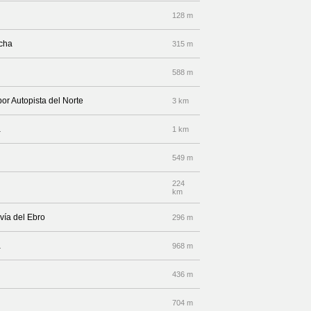
128 m
echa
315 m
588 m
por Autopista del Norte
3 km
a
1 km
549 m
224
km
vía del Ebro
296 m
a
968 m
436 m
704 m