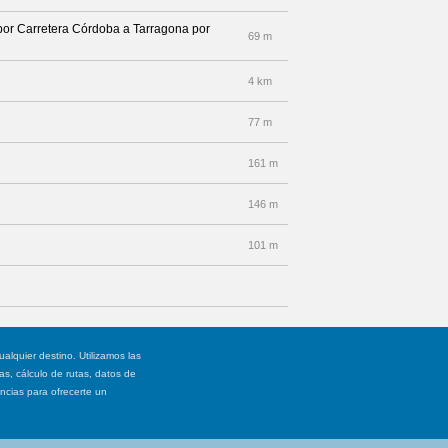
 por Carretera Córdoba a Tarragona por
69 m
4 km
77 m
161 m
146 m
101 m
ualquier destino. Utilizamos las
, cálculo de rutas, datos de
ancias para ofrecerte un