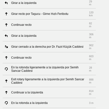
29
Girar a la izquierda
m
120
Girar recto por Taşucu - Girne Hızlı Feribotu
km
82
Continuar recto
m
306
Girar a la izquierda
m
902
Girar cerrado a la derecha por Dr. Fazıl Küçük Caddesi
m
603
Continuar recto
m
En la rotonda ligeramente a la izquierda por Semih
28
Sancar Caddesi
m
Exit rotary ligeramente a la izquierda por Semih Sancar
888
Caddesi
m
814
Continuar a la izquierda
m
En la rotonda a la izquierda
3 m