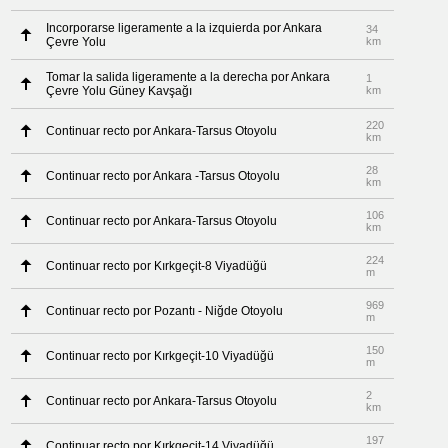
Incorporarse ligeramente a la izquierda por Ankara
34
Çevre Yolu
km
Tomar la salida ligeramente a la derecha por Ankara
1
Çevre Yolu Güney Kavşağı
km
220
Continuar recto por Ankara-Tarsus Otoyolu
km
28
Continuar recto por Ankara -Tarsus Otoyolu
km
106
Continuar recto por Ankara-Tarsus Otoyolu
km
224
Continuar recto por Kırkgeçit-8 Viyadüğü
m
969
Continuar recto por Pozantı - Niğde Otoyolu
m
150
Continuar recto por Kırkgeçit-10 Viyadüğü
m
2
Continuar recto por Ankara-Tarsus Otoyolu
km
197
Continuar recto por Kırkgeçit-14 Viyadüğü