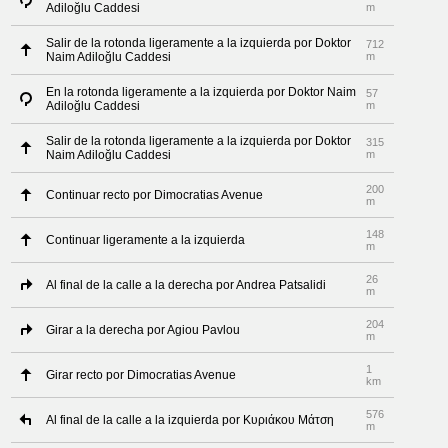
Adiloğlu Caddesi
m
Salir de la rotonda ligeramente a la izquierda por Doktor
712
Naim Adiloğlu Caddesi
m
En la rotonda ligeramente a la izquierda por Doktor Naim
57
Adiloğlu Caddesi
m
Salir de la rotonda ligeramente a la izquierda por Doktor
315
Naim Adiloğlu Caddesi
m
200
Continuar recto por Dimocratias Avenue
m
148
Continuar ligeramente a la izquierda
m
26
Al final de la calle a la derecha por Andrea Patsalidi
m
204
Girar a la derecha por Agiou Pavlou
m
1
Girar recto por Dimocratias Avenue
km
576
Al final de la calle a la izquierda por Κυριάκου Μάτση
m