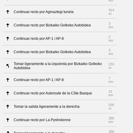
km
514
Continuar recto por Aginaztegi tunela
m
3
Continuar recto por Bizkaiko Golkoko Autobidea
km
2
Continuar recto por AP-1 / AP-8
km
3
Continuar recto por Bizkaiko Golkoko Autobidea
km
Tomar ligeramente a la izquierda por Bizkaiko Golkoko
233
Autobidea
m
7
Continuar recto por AP-1 / AP-8
km
31
Continuar recto por Autoroute de la Côte Basque
km
530
Tomar la salida ligeramente a la derecha
m
286
Continuar recto por La Pyrénéenne
km
356