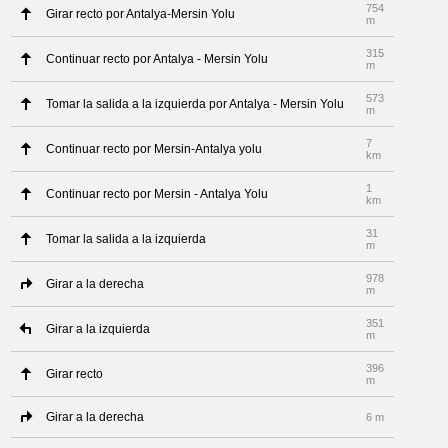
754
Girar recto por Antalya-Mersin Yolu
m
315
Continuar recto por Antalya - Mersin Yolu
m
573
Tomar la salida a la izquierda por Antalya - Mersin Yolu
m
7
Continuar recto por Mersin-Antalya yolu
km
1
Continuar recto por Mersin - Antalya Yolu
km
31
Tomar la salida a la izquierda
m
978
Girar a la derecha
m
351
Girar a la izquierda
m
396
Girar recto
m
Girar a la derecha
6 m