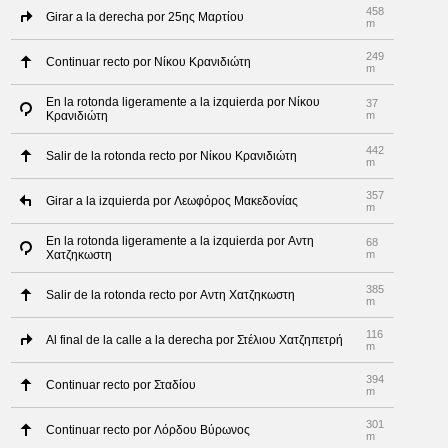
458
Girar a la derecha por 25ης Μαρτίου
m
249
Continuar recto por Νίκου Κρανιδιώτη
m
En la rotonda ligeramente a la izquierda por Νίκου
37
Κρανιδιώτη
m
442
Salir de la rotonda recto por Νίκου Κρανιδιώτη
m
357
Girar a la izquierda por Λεωφόρος Μακεδονίας
m
En la rotonda ligeramente a la izquierda por Αντη
68
Χατζηκωστη
m
385
Salir de la rotonda recto por Αντη Χατζηκωστη
m
116
Al final de la calle a la derecha por Στέλιου Χατζηπετρή
m
394
Continuar recto por Σταδίου
m
301
Continuar recto por Λόρδου Βύρωνος
m