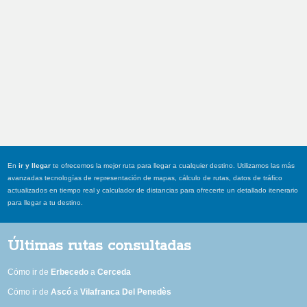
En
ir y llegar
te ofrecemos la mejor ruta para llegar a cualquier destino. Utilizamos las más
avanzadas tecnologías de representación de mapas, cálculo de rutas, datos de tráfico
actualizados en tiempo real y calculador de distancias para ofrecerte un detallado itenerario
para llegar a tu destino.
Últimas rutas consultadas
Cómo ir de
Erbecedo
a
Cerceda
Cómo ir de
Ascó
a
Vilafranca Del Penedès