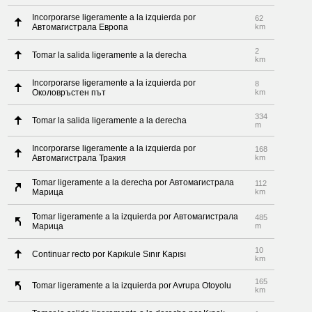
Incorporarse ligeramente a la izquierda por
62
Автомагистрала Европа
km
2
Tomar la salida ligeramente a la derecha
km
Incorporarse ligeramente a la izquierda por
8
Околовръстен път
km
334
Tomar la salida ligeramente a la derecha
m
Incorporarse ligeramente a la izquierda por
168
Автомагистрала Тракия
km
Tomar ligeramente a la derecha por Автомагистрала
112
Марица
km
Tomar ligeramente a la izquierda por Автомагистрала
485
Марица
m
10
Continuar recto por Kapıkule Sınır Kapısı
km
165
Tomar ligeramente a la izquierda por Avrupa Otoyolu
km