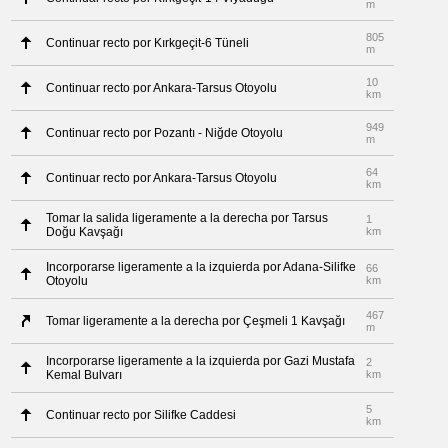
m
805
Continuar recto por Kırkgeçit-6 Tüneli
m
10
Continuar recto por Ankara-Tarsus Otoyolu
km
949
Continuar recto por Pozantı - Niğde Otoyolu
m
64
Continuar recto por Ankara-Tarsus Otoyolu
km
Tomar la salida ligeramente a la derecha por Tarsus
1
Doğu Kavşağı
km
Incorporarse ligeramente a la izquierda por Adana-Silifke
66
Otoyolu
km
467
Tomar ligeramente a la derecha por Çeşmeli 1 Kavşağı
m
Incorporarse ligeramente a la izquierda por Gazi Mustafa
2
Kemal Bulvarı
km
5
Continuar recto por Silifke Caddesi
km