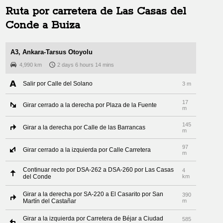
Ruta por carretera de
Las Casas del
Conde
a
Buiza
A3, Ankara-Tarsus Otoyolu
4,990 km
2 days 6 hours 14 mins
Salir por Calle del Solano
3 m
17
Girar cerrado a la derecha por Plaza de la Fuente
m
145
Girar a la derecha por Calle de las Barrancas
m
97
Girar cerrado a la izquierda por Calle Carretera
m
Continuar recto por DSA-262 a DSA-260 por Las Casas
4
del Conde
km
Girar a la derecha por SA-220 a El Casarito por San
390
Martín del Castañar
m
Girar a la izquierda por Carretera de Béjar a Ciudad
585