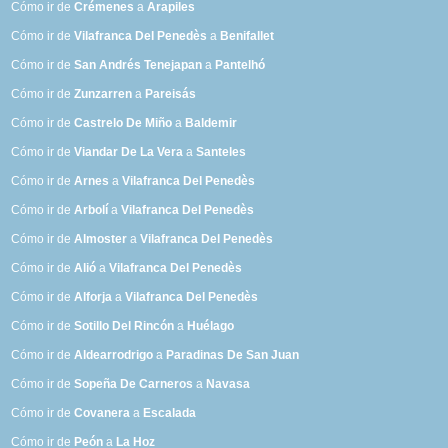
Cómo ir de
Crémenes
a
Arapiles
Cómo ir de
Vilafranca Del Penedès
a
Benifallet
Cómo ir de
San Andrés Tenejapan
a
Pantelhó
Cómo ir de
Zunzarren
a
Pareisás
Cómo ir de
Castrelo De Miño
a
Baldemir
Cómo ir de
Viandar De La Vera
a
Santeles
Cómo ir de
Arnes
a
Vilafranca Del Penedès
Cómo ir de
Arbolí
a
Vilafranca Del Penedès
Cómo ir de
Almoster
a
Vilafranca Del Penedès
Cómo ir de
Alió
a
Vilafranca Del Penedès
Cómo ir de
Alforja
a
Vilafranca Del Penedès
Cómo ir de
Sotillo Del Rincón
a
Huélago
Cómo ir de
Aldearrodrigo
a
Paradinas De San Juan
Cómo ir de
Sopeña De Carneros
a
Navasa
Cómo ir de
Covanera
a
Escalada
Cómo ir de
Peón
a
La Hoz