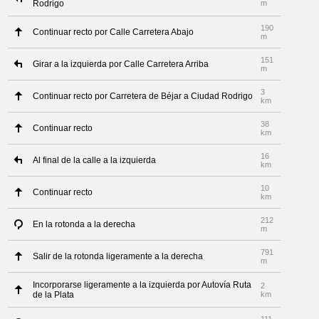
Rodrigo
m
190
Continuar recto por Calle Carretera Abajo
m
151
Girar a la izquierda por Calle Carretera Arriba
m
3
Continuar recto por Carretera de Béjar a Ciudad Rodrigo
km
38
Continuar recto
km
16
Al final de la calle a la izquierda
km
10
Continuar recto
km
212
En la rotonda a la derecha
m
791
Salir de la rotonda ligeramente a la derecha
m
Incorporarse ligeramente a la izquierda por Autovía Ruta
2
de la Plata
km