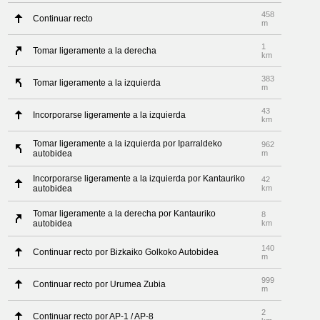
458
Continuar recto
m
1
Tomar ligeramente a la derecha
km
383
Tomar ligeramente a la izquierda
m
43
Incorporarse ligeramente a la izquierda
km
Tomar ligeramente a la izquierda por Iparraldeko
962
autobidea
m
Incorporarse ligeramente a la izquierda por Kantauriko
42
autobidea
km
Tomar ligeramente a la derecha por Kantauriko
8
autobidea
km
140
Continuar recto por Bizkaiko Golkoko Autobidea
m
999
Continuar recto por Urumea Zubia
m
2
Continuar recto por AP-1 / AP-8