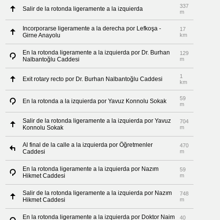
337
Salir de la rotonda ligeramente a la izquierda
m
Incorporarse ligeramente a la derecha por Lefkoşa -
17
Girne Anayolu
km
En la rotonda ligeramente a la izquierda por Dr. Burhan
129
Nalbantoğlu Caddesi
m
1
Exit rotary recto por Dr. Burhan Nalbantoğlu Caddesi
km
59
En la rotonda a la izquierda por Yavuz Konnolu Sokak
m
Salir de la rotonda ligeramente a la izquierda por Yavuz
704
Konnolu Sokak
m
Al final de la calle a la izquierda por Öğretmenler
470
Caddesi
m
En la rotonda ligeramente a la izquierda por Nazım
59
Hikmet Caddesi
m
Salir de la rotonda ligeramente a la izquierda por Nazım
748
Hikmet Caddesi
m
En la rotonda ligeramente a la izquierda por Doktor Naim
40