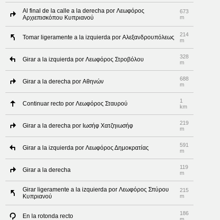
Al final de la calle a la derecha por Λεωφόρος
673
Αρχιεπισκόπου Κυπριανού
m
214
Tomar ligeramente a la izquierda por Αλεξανδρουπόλεως
m
328
Girar a la izquierda por Λεωφόρος Στροβόλου
m
688
Girar a la derecha por Αθηνών
m
1
Continuar recto por Λεωφόρος Σταυρού
km
219
Girar a la derecha por Ιωσήφ Χατζηιωσήφ
m
591
Girar a la izquierda por Λεωφόρος Δημοκρατίας
m
119
Girar a la derecha
m
Girar ligeramente a la izquierda por Λεωφόρος Σπύρου
215
Κυπριανού
m
186
En la rotonda recto
m