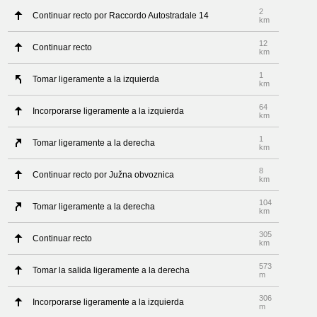
2
Continuar recto por Raccordo Autostradale 14
km
12
Continuar recto
km
1
Tomar ligeramente a la izquierda
km
64
Incorporarse ligeramente a la izquierda
km
1
Tomar ligeramente a la derecha
km
8
Continuar recto por Južna obvoznica
km
104
Tomar ligeramente a la derecha
km
305
Continuar recto
km
573
Tomar la salida ligeramente a la derecha
m
306
Incorporarse ligeramente a la izquierda
m