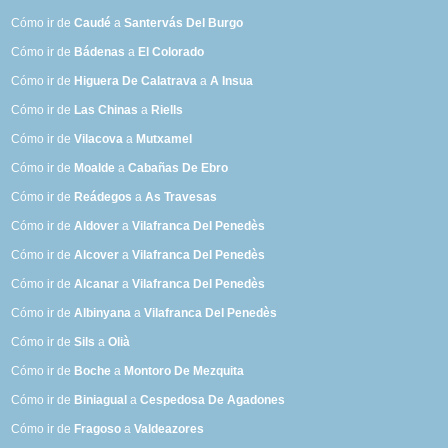
Cómo ir de
Caudé
a
Santervás Del Burgo
Cómo ir de
Bádenas
a
El Colorado
Cómo ir de
Higuera De Calatrava
a
A Insua
Cómo ir de
Las Chinas
a
Riells
Cómo ir de
Vilacova
a
Mutxamel
Cómo ir de
Moalde
a
Cabañas De Ebro
Cómo ir de
Reádegos
a
As Travesas
Cómo ir de
Aldover
a
Vilafranca Del Penedès
Cómo ir de
Alcover
a
Vilafranca Del Penedès
Cómo ir de
Alcanar
a
Vilafranca Del Penedès
Cómo ir de
Albinyana
a
Vilafranca Del Penedès
Cómo ir de
Sils
a
Olià
Cómo ir de
Boche
a
Montoro De Mezquita
Cómo ir de
Biniagual
a
Cespedosa De Agadones
Cómo ir de
Fragoso
a
Valdeazores