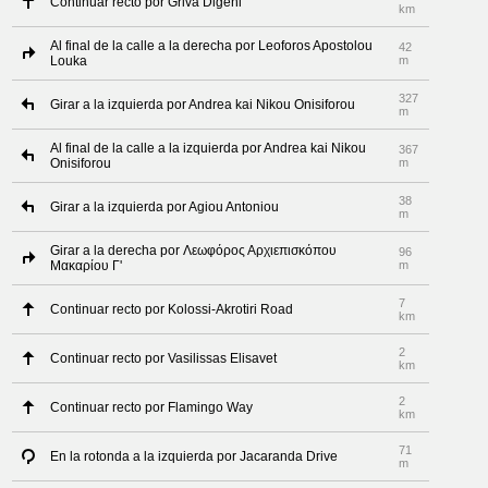
Continuar recto por Griva Digeni
km
Al final de la calle a la derecha por Leoforos Apostolou
42
Louka
m
327
Girar a la izquierda por Andrea kai Nikou Onisiforou
m
Al final de la calle a la izquierda por Andrea kai Nikou
367
Onisiforou
m
38
Girar a la izquierda por Agiou Antoniou
m
Girar a la derecha por Λεωφόρος Αρχιεπισκόπου
96
Μακαρίου Γ'
m
7
Continuar recto por Kolossi-Akrotiri Road
km
2
Continuar recto por Vasilissas Elisavet
km
2
Continuar recto por Flamingo Way
km
71
En la rotonda a la izquierda por Jacaranda Drive
m