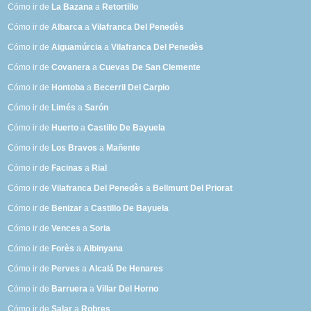
Cómo ir de
La Bazana
a
Retortillo
Cómo ir de
Albarca
a
Vilafranca Del Penedès
Cómo ir de
Aiguamúrcia
a
Vilafranca Del Penedès
Cómo ir de
Covanera
a
Cuevas De San Clemente
Cómo ir de
Hontoba
a
Becerril Del Carpio
Cómo ir de
Limés
a
Sarón
Cómo ir de
Huerto
a
Castillo De Bayuela
Cómo ir de
Los Bravos
a
Mañente
Cómo ir de
Facinas
a
Rial
Cómo ir de
Vilafranca Del Penedès
a
Bellmunt Del Priorat
Cómo ir de
Benizar
a
Castillo De Bayuela
Cómo ir de
Vences
a
Soria
Cómo ir de
Forès
a
Albinyana
Cómo ir de
Perves
a
Alcalá De Henares
Cómo ir de
Barruera
a
Villar Del Horno
Cómo ir de
Salar
a
Robres