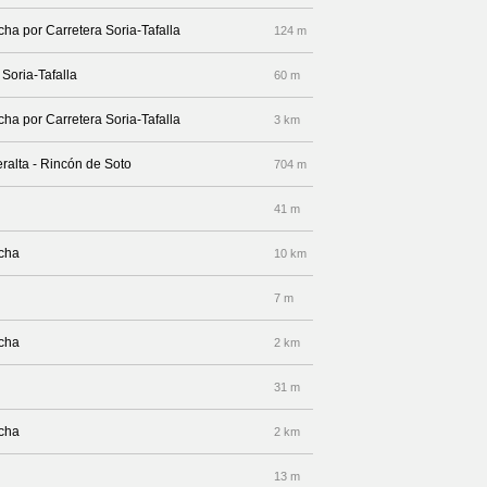
cha por Carretera Soria-Tafalla
124 m
 Soria-Tafalla
60 m
cha por Carretera Soria-Tafalla
3 km
eralta - Rincón de Soto
704 m
41 m
echa
10 km
7 m
echa
2 km
31 m
echa
2 km
13 m