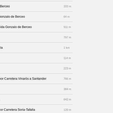
 Berceo
333 m
 Gonzalo de Berceo
64 m
enida Gonzalo de Berceo
911 m
797 m
lla
1 km
114 m
223 m
 por Carretera Vinaròs a Santander
766 m
384 m
a
642 m
or Carretera Soria-Tafalla
120 m