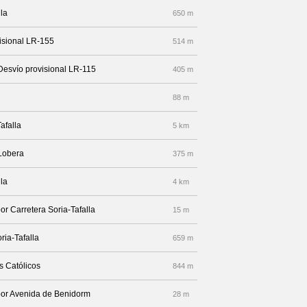
lla
650 m
visional LR-155
514 m
Desvío provisional LR-115
405 m
88 m
afalla
5 km
 Lobera
375 m
lla
4 km
or Carretera Soria-Tafalla
15 m
ria-Tafalla
659 m
s Católicos
844 m
 por Avenida de Benidorm
28 m