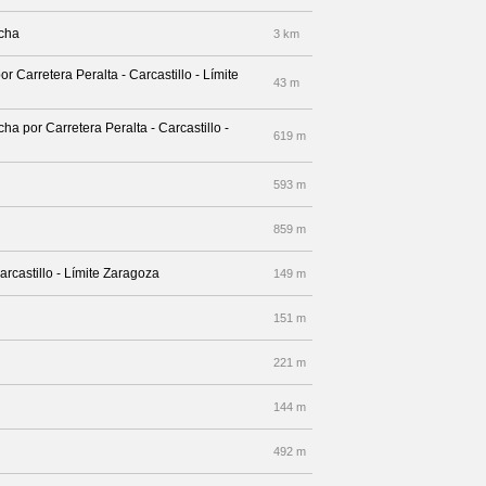
echa
3 km
r Carretera Peralta - Carcastillo - Límite
43 m
cha por Carretera Peralta - Carcastillo -
619 m
593 m
859 m
arcastillo - Límite Zaragoza
149 m
151 m
221 m
144 m
492 m