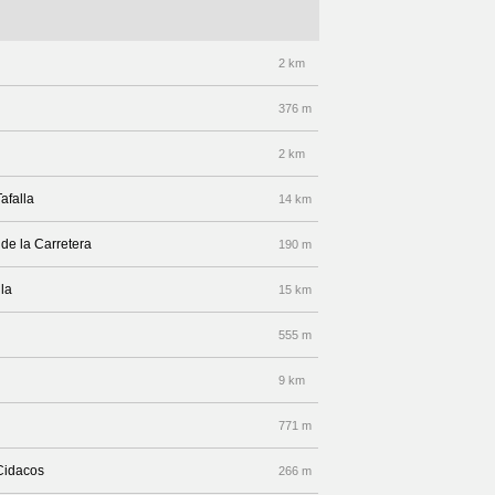
2 km
376 m
2 km
afalla
14 km
 de la Carretera
190 m
lla
15 km
555 m
9 km
771 m
 Cidacos
266 m