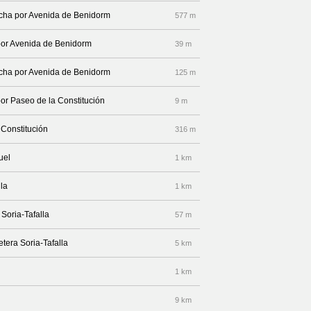
recha por Avenida de Benidorm
577 m
 por Avenida de Benidorm
39 m
recha por Avenida de Benidorm
125 m
por Paseo de la Constitución
9 m
 Constitución
316 m
uel
1 km
lla
1 km
 Soria-Tafalla
57 m
etera Soria-Tafalla
5 km
1 km
9 km