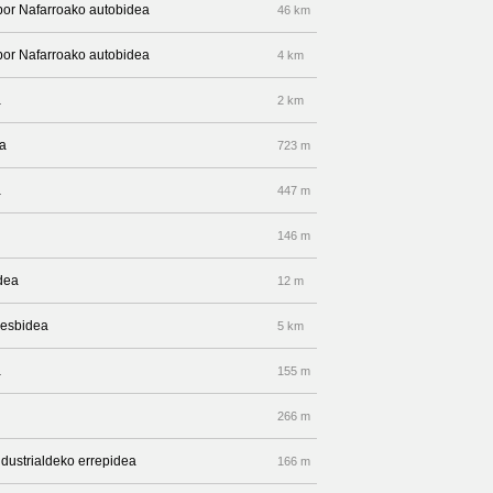
 por Nafarroako autobidea
46 km
 por Nafarroako autobidea
4 km
a
2 km
ea
723 m
a
447 m
146 m
idea
12 m
ihesbidea
5 km
a
155 m
266 m
ndustrialdeko errepidea
166 m