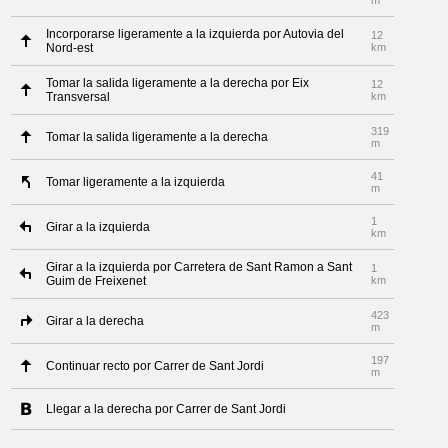
m
Incorporarse ligeramente a la izquierda por Autovia del
12
Nord-est
km
Tomar la salida ligeramente a la derecha por Eix
12
Transversal
km
319
Tomar la salida ligeramente a la derecha
m
41
Tomar ligeramente a la izquierda
m
1
Girar a la izquierda
km
Girar a la izquierda por Carretera de Sant Ramon a Sant
1
Guim de Freixenet
km
423
Girar a la derecha
m
197
Continuar recto por Carrer de Sant Jordi
m
Llegar a la derecha por Carrer de Sant Jordi