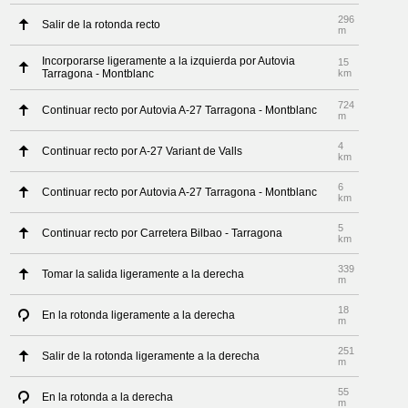
296
Salir de la rotonda recto
m
Incorporarse ligeramente a la izquierda por Autovia
15
Tarragona - Montblanc
km
724
Continuar recto por Autovia A-27 Tarragona - Montblanc
m
4
Continuar recto por A-27 Variant de Valls
km
6
Continuar recto por Autovia A-27 Tarragona - Montblanc
km
5
Continuar recto por Carretera Bilbao - Tarragona
km
339
Tomar la salida ligeramente a la derecha
m
18
En la rotonda ligeramente a la derecha
m
251
Salir de la rotonda ligeramente a la derecha
m
55
En la rotonda a la derecha
m