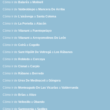
Cómo ir de
Balarés
a
Molinell
Cómo ir de
Valdeobispo
a
Mancera De Arriba
Cómo ir de
L'aixàvega
a
Santa Coloma
Cómo ir de
La Portella
a
Alacón
Cómo ir de
Vilanant
a
Fuentepelayo
Cómo ir de
Vilanant
a
Arroyomolinos De León
Cómo ir de
Celrà
a
Cogollo
Cómo ir de
Sant Hipólit De Voltregá
a
Los Rábanos
Cómo ir de
Robledo
a
Corcoya
Cómo ir de
Cional
a
Carpio
Cómo ir de
Rábano
a
Berredo
Cómo ir de
Urex De Medinaceli
a
Góngora
Cómo ir de
Monteagudo De Las Vicarías
a
Valderrueda
Cómo ir de
Brías
a
Altzo
Cómo ir de
Vellosillo
a
Obando
Cómo ir de
Santovenia
a
Sediles