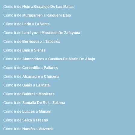
Cómo ir de
Nuin
a
Grajalejo De Las Matas
Cómo ir de
Murugarren
a
Raiguero Bajo
Cómo ir de
Lerín
a
La Venta
Cómo ir de
Larráyoz
a
Moraleda De Zafayona
Cómo ir de
Berriosuso
a
Tabeirós
Cómo ir de
Beal
a
Sienes
Cómo ir de
Almendricos
a
Casillas De Marín De Abajo
Cómo ir de
Cercedilla
a
Pallares
Cómo ir de
Alcanadre
a
Chucena
Cómo ir de
Gaiás
a
La Mata
Cómo ir de
Baldrei
a
Monleras
Cómo ir de
Santalla De Rei
a
Zulema
Cómo ir de
Luaces
a
Munain
Cómo ir de
Seixo
a
Fresno
Cómo ir de
Nantón
a
Valverde