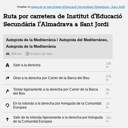
Ampliar el
mapa de la ruta
Institut d'Educació Secundària l'Almadrava
-
Sant Jordi
Ruta por carretera de
Institut d'Educació
Secundària l'Almadrava
a
Sant Jordi
Autopista de la Mediterrània / Autopista del Mediterráneo,
Autopista de la Mediterrània
494 km
5 hours 32 mins
105
Salir a la derecha
m
275
Girar a la derecha por Carrer de la Barca del Bou
m
Tomar ligeramente a la derecha por Carrer de la Barca
98
del Bou
m
En la rotonda a la derecha por Avinguda de la Comunitat
29
Europea
m
Salir de la rotonda ligeramente a la derecha por Avinguda
392
de la Comunitat Europea
m