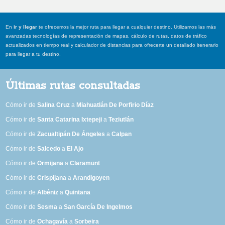
En
ir y llegar
te ofrecemos la mejor ruta para llegar a cualquier destino. Utilizamos las más
avanzadas tecnologías de representación de mapas, cálculo de rutas, datos de tráfico
actualizados en tiempo real y calculador de distancias para ofrecerte un detallado itenerario
para llegar a tu destino.
Últimas rutas consultadas
Cómo ir de
Salina Cruz
a
Miahuatlán De Porfirio Díaz
Cómo ir de
Santa Catarina Ixtepeji
a
Teziutlán
Cómo ir de
Zacualtipán De Ángeles
a
Calpan
Cómo ir de
Salcedo
a
El Ajo
Cómo ir de
Ormijana
a
Claramunt
Cómo ir de
Crispijana
a
Arandigoyen
Cómo ir de
Albéniz
a
Quintana
Cómo ir de
Sesma
a
San García De Ingelmos
Cómo ir de
Ochagavía
a
Sorbeira