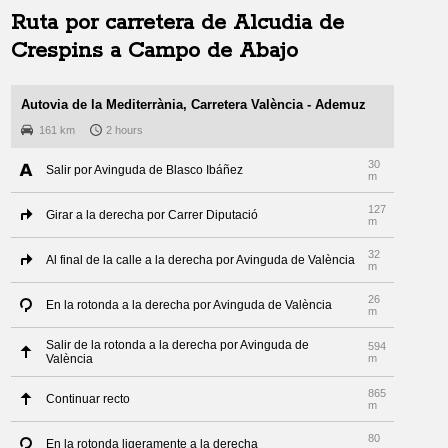
Ruta por carretera de
Alcudia de
Crespins
a
Campo de Abajo
Autovia de la Mediterrània, Carretera València - Ademuz
161 km
2 hours
30
Salir por Avinguda de Blasco Ibáñez
m
127
Girar a la derecha por Carrer Diputació
m
32
Al final de la calle a la derecha por Avinguda de València
m
26
En la rotonda a la derecha por Avinguda de València
m
Salir de la rotonda a la derecha por Avinguda de
594
València
m
865
Continuar recto
m
80
En la rotonda ligeramente a la derecha