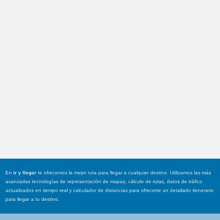
En
ir y llegar
te ofrecemos la mejor ruta para llegar a cualquier destino. Utilizamos las más
avanzadas tecnologías de representación de mapas, cálculo de rutas, datos de tráfico
actualizados en tiempo real y calculador de distancias para ofrecerte un detallado itenerario
para llegar a tu destino.