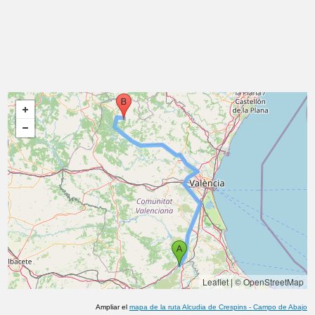
Leaflet
|
© OpenStreetMap
Ampliar el
mapa de la ruta
Alcudia de Crespins
-
Campo de Abajo