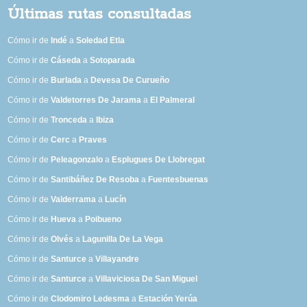
Últimas rutas consultadas
Cómo ir de
Indé
a
Soledad Etla
Cómo ir de
Cáseda
a
Sotoparada
Cómo ir de
Burlada
a
Devesa De Curueño
Cómo ir de
Valdetorres De Jarama
a
El Palmeral
Cómo ir de
Tronceda
a
Ibiza
Cómo ir de
Cerc
a
Praves
Cómo ir de
Peleagonzalo
a
Esplugues De Llobregat
Cómo ir de
Santibáñez De Resoba
a
Fuentesbuenas
Cómo ir de
Valderrama
a
Lucín
Cómo ir de
Hueva
a
Poibueno
Cómo ir de
Olvés
a
Lagunilla De La Vega
Cómo ir de
Santurce
a
Villayandre
Cómo ir de
Santurce
a
Villaviciosa De San Miguel
Cómo ir de
Clodomiro Ledesma
a
Estación Yerúa