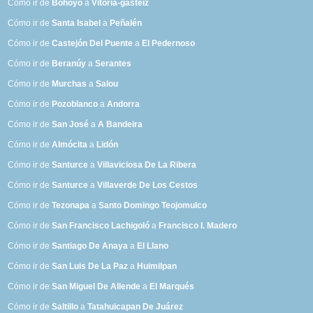
Cómo ir de
Bohoyo
a
Vitoria-gasteiz
Cómo ir de
Santa Isabel
a
Peñalén
Cómo ir de
Castejón Del Puente
a
El Pedernoso
Cómo ir de
Beranúy
a
Serantes
Cómo ir de
Murchas
a
Salou
Cómo ir de
Pozoblanco
a
Andorra
Cómo ir de
San José
a
A Bandeira
Cómo ir de
Almócita
a
Lidón
Cómo ir de
Santurce
a
Villaviciosa De La Ribera
Cómo ir de
Santurce
a
Villaverde De Los Cestos
Cómo ir de
Tezonapa
a
Santo Domingo Teojomulco
Cómo ir de
San Francisco Lachigoló
a
Francisco I. Madero
Cómo ir de
Santiago De Anaya
a
El Llano
Cómo ir de
San Luis De La Paz
a
Huimilpan
Cómo ir de
San Miguel De Allende
a
El Marqués
Cómo ir de
Saltillo
a
Tatahuicapan De Juárez