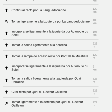
km
120
Continuar recto por La Languedocienne
km
109
Tomar ligeramente a la izquierda por La Languedocienne
km
Incorporarse ligeramente a la izquierda por Autoroute du
193
Soleil
km
223
Tomar la salida ligeramente a la derecha
m
120
Tomar la rampa de acceso recto por Pont de la Mulatière
m
Incorporarse ligeramente a la izquierda por Autoroute du
2
Soleil
km
Tomar la salida ligeramente a la izquierda por Quai
336
Perrache
m
529
Girar recto por Quai du Docteur Gailleton
m
Tomar ligeramente a la derecha por Quai du Docteur
424
Gailleton
m