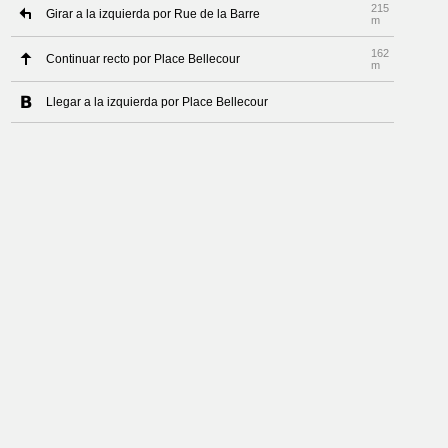
215
Girar a la izquierda por Rue de la Barre
m
162
Continuar recto por Place Bellecour
m
Llegar a la izquierda por Place Bellecour