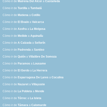
Cómo ir de
Mairena Del Alcor
a
Castañeda
Cómo ir de
Tuxtilla
a
Tumbalá
Cómo ir de
Matiena
a
Cotillo
Cómo ir de
El Boalo
a
Valcarca
Cómo ir de
Azofra
a
La Melgosa
Cómo ir de
Meilide
a
Aguinalíu
Cómo ir de
A Calzada
a
Señorín
Cómo ir de
Padrenda
a
Santiso
Cómo ir de
Quión
a
Villalibre De Somoza
Cómo ir de
Paramos
a
Lousame
Cómo ir de
El Gordo
a
La Herrera
Cómo ir de
Esparragosa De Lares
a
Coculina
Cómo ir de
Nazaret
a
Villayuste
Cómo ir de
La Pobleta
a
Mende
Cómo ir de
Tórrec
a
La Isleta
Cómo ir de
Támara
a
Calomarde