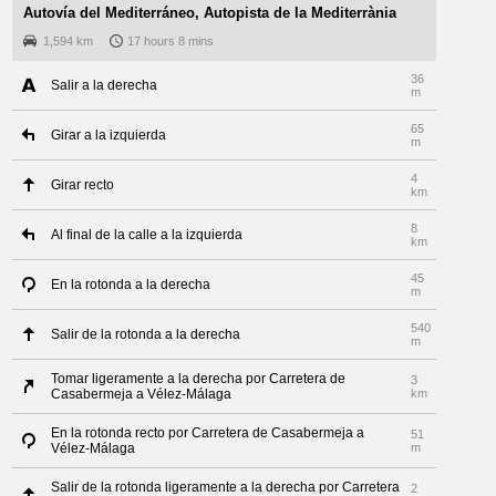
Autovía del Mediterráneo, Autopista de la Mediterrània
1,594 km
17 hours 8 mins
36
Salir a la derecha
m
65
Girar a la izquierda
m
4
Girar recto
km
8
Al final de la calle a la izquierda
km
45
En la rotonda a la derecha
m
540
Salir de la rotonda a la derecha
m
Tomar ligeramente a la derecha por Carretera de
3
Casabermeja a Vélez-Málaga
km
En la rotonda recto por Carretera de Casabermeja a
51
Vélez-Málaga
m
Salir de la rotonda ligeramente a la derecha por Carretera
2