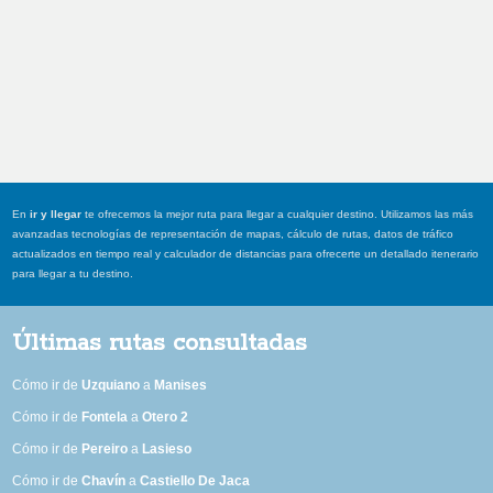
En
ir y llegar
te ofrecemos la mejor ruta para llegar a cualquier destino. Utilizamos las más
avanzadas tecnologías de representación de mapas, cálculo de rutas, datos de tráfico
actualizados en tiempo real y calculador de distancias para ofrecerte un detallado itenerario
para llegar a tu destino.
Últimas rutas consultadas
Cómo ir de
Uzquiano
a
Manises
Cómo ir de
Fontela
a
Otero 2
Cómo ir de
Pereiro
a
Lasieso
Cómo ir de
Chavín
a
Castiello De Jaca