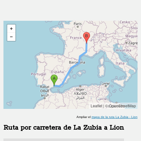
Leaflet
|
© OpenStreetMap
Ampliar el
mapa de la ruta
La Zubia
-
Lion
Ruta por carretera de
La Zubia
a
Lion