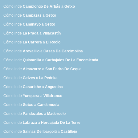
Cómo ir de
Camplongo De Arbás
a
Getxo
Cómo ir de
Campazas
a
Getxo
Cómo ir de
Caminayo
a
Getxo
Cómo ir de
La Prada
a
Villacastín
Cómo ir de
La Carrera
a
El Rocío
Cómo ir de
Arevalillo
a
Casas De Garcimolina
Cómo ir de
Quintanilla
a
Carbajales De La Encomienda
Cómo ir de
Almazorre
a
San Pedro De Ceque
Cómo ir de
Gelves
a
La Pedriza
Cómo ir de
Casariche
a
Angustina
Cómo ir de
Yunquera
a
Villafranco
Cómo ir de
Getxo
a
Candemuela
Cómo ir de
Pandozales
a
Maderuelo
Cómo ir de
Labraza
a
Horcajada De La Torre
Cómo ir de
Salinas De Ibargoiti
a
Castillejo