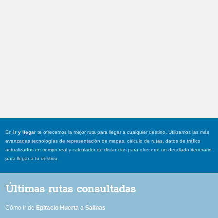
En
ir y llegar
te ofrecemos la mejor ruta para llegar a cualquier destino. Utilizamos las más
avanzadas tecnologías de representación de mapas, cálculo de rutas, datos de tráfico
actualizados en tiempo real y calculador de distancias para ofrecerte un detallado itenerario
para llegar a tu destino.
Últimas rutas consultadas
Cómo ir de
Epitacio Huerta
a
Salinas