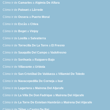
Cómo ir de
Camarles
a
Algimia De Alfara
Cómo ir de
Palouet
a
Lárrede
Cómo ir de
Ossera
a
Puerto Moral
Cómo ir de
Escàs
a
Chiva
Cómo ir de
Beget
a
Vinjoy
Cómo ir de
Losilla
a
Salvatierra
Cómo ir de
Torrecilla De La Torre
a
El Fresno
Cómo ir de
Sauquillo Del Campo
a
Vadofresno
Cómo ir de
Sorihuela
a
Raiguero Bajo
Cómo ir de
Villavante
a
Urbiola
Cómo ir de
San Cristóbal De Valdueza
a
Villamiel De Toledo
Cómo ir de
Navacepedilla De Corneja
a
Isar
Cómo ir de
Lagartera
a
Mairena Del Aljarafe
Cómo ir de
La Villa De Don Fadrique
a
Mairena Del Aljarafe
Cómo ir de
La Torre De Esteban Hambrán
a
Mairena Del Aljarafe
Cómo ir de
Tébar
a
Castro De Rei