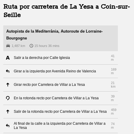
Ruta por carretera de
La Yesa
a
Coin-sur-
Seille
Autopista de la Mediterrània, Autoroute de Lorraine-
Bourgogne
1,487 km
15 hours 36 mins
41
Salir a la derecha por Calle Iglesia
m
169
Girar a la izquierda por Avenida Reino de Valencia
m
21
Girar recto por Carretera de Villar a La Yesa
km
39
En la rotonda recto por Carretera de Villar a La Yesa
m
459
Salir de la rotonda recto por Carretera de Villar a La Yesa
m
Al final de la calle a la izquierda por Carretera de Villar a
74
La Yesa
m