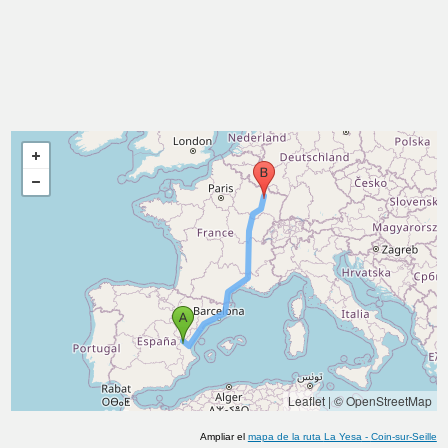
Leaflet
|
© OpenStreetMap
Ampliar el
mapa de la ruta
La Yesa
-
Coin-sur-Seille