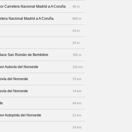
por Carretera Nacional Madrid a A Coruña
45 m
retera Nacional Madrid a A Coruña
804 m
24 m
24 m
 enlace San Román de Bembibre
765 m
por Autovía del Noroeste
115 km
tovía del Noroeste
75 km
tovía del Noroeste
74 km
te
49 km
por Autopista del Noroeste
21 km
16 km