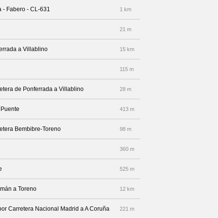
a - Fabero - CL-631
1 km
21 m
errada a Villablino
15 km
115 m
etera de Ponferrada a Villablino
28 m
e Puente
413 m
rretera Bembibre-Toreno
98 m
360 m
e
525 m
omán a Toreno
12 km
 por Carretera Nacional Madrid a A Coruña
221 m