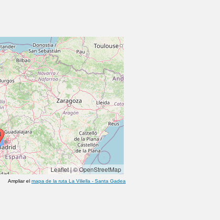
Leaflet
|
© OpenStreetMap
Ampliar el
mapa de la ruta
La Viliella
-
Santa Gadea