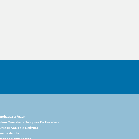
archagaz
a
Ataun
ilam González
a
Tanquián De Escobedo
ntiago Xanica
a
Natívitas
tazu
a
Arriola
bigano
a
Villabezana