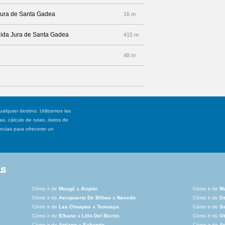
 Jura de Santa Gadea
16 m
enida Jura de Santa Gadea
415 m
48 m
ualquier destino. Utilizamos las
, cálculo de rutas, datos de
ancias para ofrecerte un
as
Cómo ir de
Mougá
a
Aizpún
Cómo ir de
M
Cómo ir de
Aeropuerto De Bilbao
a
Navedo
Cómo ir de
Dz
Cómo ir de
Las Choapas
a
Temoaya
Cómo ir de
Sa
Cómo ir de
Elkano
a
Lillo Del Bierzo
Cómo ir de
O
Cómo ir de
Arriano
a
Sabando
Cómo ir de
Ar