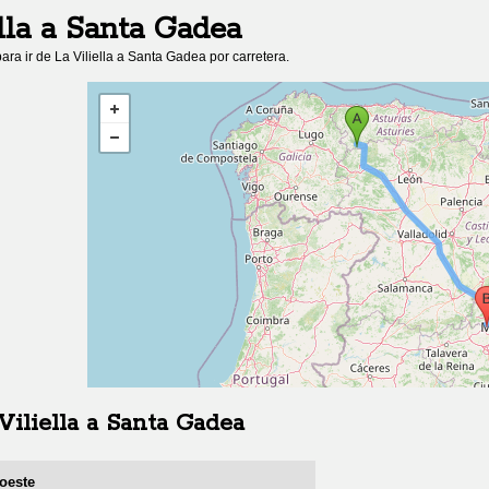
lla
a
Santa Gadea
ara ir de
La Viliella
a
Santa Gadea
por carretera.
Viliella
a
Santa Gadea
roeste