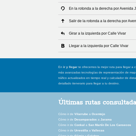
En la rotonda a la derecha por Avenida
Salir de la rotonda a la derecha por Av
Girar a la izquierda por Calle Vivar
Llegar a la izquierda por Calle Vivar
En
ir y llegar
te ofrecemos la mejor ruta para llegar a c
más avanzadas tecnologías de representación de mapas
tráfico actualizados en tiempo real y calculador de dist
detallado itenerario para llegar a tu destino.
Últimas rutas consultad
Cómo ir de
Vilarrube
a
Ocentejo
Cómo ir de
Desamparados
a
Jarama
Cómo ir de
Conkal
a
San Martín De Los Cansecos
Cómo ir de
Urrestilla
a
Vallecas
Cómo ir de
Gámiz
a
Calabor