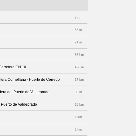
7 m
58 m
21 m
364 m
 Carretera CN 10
426 m
retera Cornellana - Puerto de Cerredo
17 km
etera del Puerto de Valdeprado
36 m
l Puerto de Valdeprado
15 km
1 km
1 km