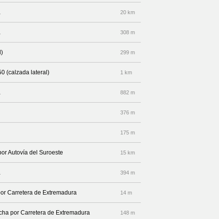
a
20 km
a
308 m
l)
299 m
0 (calzada lateral)
1 km
a
882 m
376 m
175 m
por Autovía del Suroeste
15 km
a
394 m
por Carretera de Extremadura
14 m
recha por Carretera de Extremadura
148 m