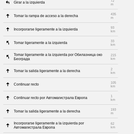
72
Girar a la izquierda
m
435
Tomar la rampa de acceso a la derecha
m
93
Incorporarse ligeramente a la izquierda
km
33
Tomar ligeramente a la izquierda
km
Tomar ligeramente a la izquierda por Обилазница око
215
Београда
km
2
Tomar la salida ligeramente a la derecha
km
105
Continuar recto
km
1
Continuar recto por Автомагистрала Европа
km
193
Tomar la salida ligeramente a la derecha
m
Incorporarse ligeramente a la izquierda por
62
Автомагистрала Европа
km