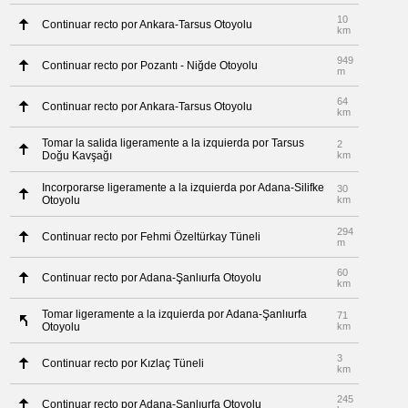
10
Continuar recto por Ankara-Tarsus Otoyolu
km
949
Continuar recto por Pozantı - Niğde Otoyolu
m
64
Continuar recto por Ankara-Tarsus Otoyolu
km
Tomar la salida ligeramente a la izquierda por Tarsus
2
Doğu Kavşağı
km
Incorporarse ligeramente a la izquierda por Adana-Silifke
30
Otoyolu
km
294
Continuar recto por Fehmi Özeltürkay Tüneli
m
60
Continuar recto por Adana-Şanlıurfa Otoyolu
km
Tomar ligeramente a la izquierda por Adana-Şanlıurfa
71
Otoyolu
km
3
Continuar recto por Kızlaç Tüneli
km
245
Continuar recto por Adana-Şanlıurfa Otoyolu