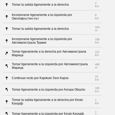
2
Tomar la salida ligeramente a la derecha
km
Incorporarse ligeramente a la izquierda por
8
Околовръстен път
km
334
Tomar la salida ligeramente a la derecha
m
Incorporarse ligeramente a la izquierda por
168
Автомагистрала Тракия
km
Tomar ligeramente a la derecha por Автомагистрала
112
Марица
km
Tomar ligeramente a la izquierda por Автомагистрала
485
Марица
m
10
Continuar recto por Kapıkule Sınır Kapısı
km
165
Tomar ligeramente a la izquierda por Avrupa Otoyolu
km
Tomar la salida ligeramente a la derecha por Kınalı
1
Kavşağı
km
2
Tomar ligeramente a la izquierda por Kınalı Kavşağı