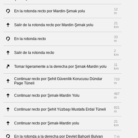
12
En la rotonda recto por Mardin-Şırnak yolu
m
21
Salir de la rotonda recto por Mardin-Şırnak yolu
km
33
En la rotonda recto
m
2
Salir de la rotonda recto
km
11
Tomar ligeramente a la derecha por Şırnak-Mardin yolu
km
Continuar recto por Şehit Güvenlik Korucusu Dündar
710
Page Tüneli
m
467
Continuar recto por Şırnak-Mardin Yolu
m
821
Continuar recto por Şehit Yüzbaşı Mustafa Erdal Tüneli
m
21
Continuar recto por Şırnak-Mardin yolu
km
En la rotonda a la derecha por Devlet Bahçeli Bulvarı
7 m