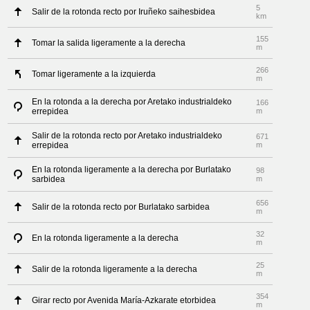
5
Salir de la rotonda recto por Iruñeko saihesbidea
km
155
Tomar la salida ligeramente a la derecha
m
266
Tomar ligeramente a la izquierda
m
En la rotonda a la derecha por Aretako industrialdeko
166
errepidea
m
Salir de la rotonda recto por Aretako industrialdeko
671
errepidea
m
En la rotonda ligeramente a la derecha por Burlatako
98
sarbidea
m
656
Salir de la rotonda recto por Burlatako sarbidea
m
32
En la rotonda ligeramente a la derecha
m
25
Salir de la rotonda ligeramente a la derecha
m
354
Girar recto por Avenida María-Azkarate etorbidea
m