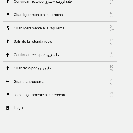
Continuar recto por جاده ارومیه - سرو
km
40
Girar ligeramente a la derecha
km
8
Girar ligeramente a la izquierda
km
14
Salir de la rotonda recto
km
8
Continuar recto por جاده زیوه
km
93
Girar recto por جاده زیوه
m
2
Girar a la izquierda
km
21
Tomar ligeramente a la derecha
km
Llegar