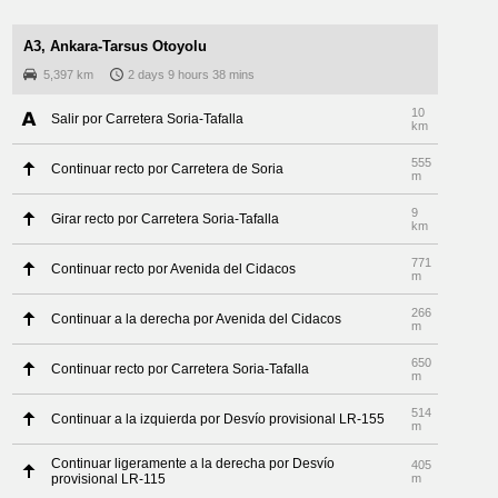
A3, Ankara-Tarsus Otoyolu
5,397 km
2 days 9 hours 38 mins
10
Salir por Carretera Soria-Tafalla
km
555
Continuar recto por Carretera de Soria
m
9
Girar recto por Carretera Soria-Tafalla
km
771
Continuar recto por Avenida del Cidacos
m
266
Continuar a la derecha por Avenida del Cidacos
m
650
Continuar recto por Carretera Soria-Tafalla
m
514
Continuar a la izquierda por Desvío provisional LR-155
m
Continuar ligeramente a la derecha por Desvío
405
provisional LR-115
m