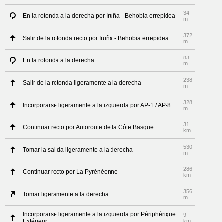
34
En la rotonda a la derecha por Iruña - Behobia errepidea
m
372
Salir de la rotonda recto por Iruña - Behobia errepidea
m
83
En la rotonda a la derecha
m
238
Salir de la rotonda ligeramente a la derecha
m
328
Incorporarse ligeramente a la izquierda por AP-1 / AP-8
m
31
Continuar recto por Autoroute de la Côte Basque
km
530
Tomar la salida ligeramente a la derecha
m
286
Continuar recto por La Pyrénéenne
km
356
Tomar ligeramente a la derecha
m
Incorporarse ligeramente a la izquierda por Périphérique
9
Extérieur
km