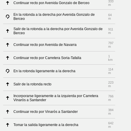
333
Continuar recto por Avenida Gonzalo de Berceo
m
En la rotonda a la derecha por Avenida Gonzalo de
64
Berceo
m
Salir de la rotonda a la derecha por Avenida Gonzalo de
911
Berceo
m
797
Continuar recto por Avenida de Navarra
m
1
Continuar recto por Carretera Soria-Tafalla
km
114
En la rotonda ligeramente a la derecha
m
223
Salir de la rotonda recto
m
Incorporarse ligeramente a la izquierda por Carretera
766
Vinaròs a Santander
m
384
Continuar recto por Vinaròs a Santander
m
642
Tomar la salida ligeramente a la derecha
m