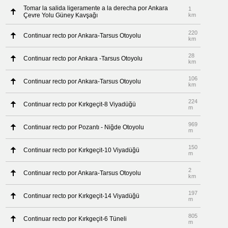
Tomar la salida ligeramente a la derecha por Ankara
1
Çevre Yolu Güney Kavşağı
km
220
Continuar recto por Ankara-Tarsus Otoyolu
km
28
Continuar recto por Ankara -Tarsus Otoyolu
km
106
Continuar recto por Ankara-Tarsus Otoyolu
km
224
Continuar recto por Kırkgeçit-8 Viyadüğü
m
969
Continuar recto por Pozantı - Niğde Otoyolu
m
150
Continuar recto por Kırkgeçit-10 Viyadüğü
m
2
Continuar recto por Ankara-Tarsus Otoyolu
km
197
Continuar recto por Kırkgeçit-14 Viyadüğü
m
805
Continuar recto por Kırkgeçit-6 Tüneli
m