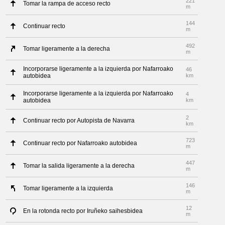
221
Tomar la rampa de acceso recto
m
144
Continuar recto
m
492
Tomar ligeramente a la derecha
m
Incorporarse ligeramente a la izquierda por Nafarroako
46
autobidea
km
Incorporarse ligeramente a la izquierda por Nafarroako
4
autobidea
km
2
Continuar recto por Autopista de Navarra
km
723
Continuar recto por Nafarroako autobidea
m
447
Tomar la salida ligeramente a la derecha
m
146
Tomar ligeramente a la izquierda
m
12
En la rotonda recto por Iruñeko saihesbidea
m