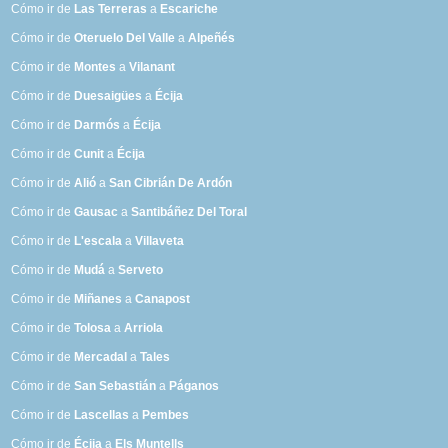
Cómo ir de
Las Terreras
a
Escariche
Cómo ir de
Oteruelo Del Valle
a
Alpeñés
Cómo ir de
Montes
a
Vilanant
Cómo ir de
Duesaigües
a
Écija
Cómo ir de
Darmós
a
Écija
Cómo ir de
Cunit
a
Écija
Cómo ir de
Alió
a
San Cibrián De Ardón
Cómo ir de
Gausac
a
Santibáñez Del Toral
Cómo ir de
L'escala
a
Villaveta
Cómo ir de
Mudá
a
Serveto
Cómo ir de
Miñanes
a
Canapost
Cómo ir de
Tolosa
a
Arriola
Cómo ir de
Mercadal
a
Tales
Cómo ir de
San Sebastián
a
Páganos
Cómo ir de
Lascellas
a
Pembes
Cómo ir de
Écija
a
Els Muntells