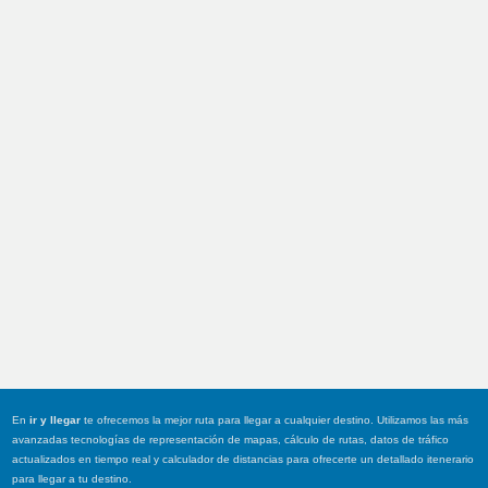
En
ir y llegar
te ofrecemos la mejor ruta para llegar a cualquier destino. Utilizamos las más
avanzadas tecnologías de representación de mapas, cálculo de rutas, datos de tráfico
actualizados en tiempo real y calculador de distancias para ofrecerte un detallado itenerario
para llegar a tu destino.