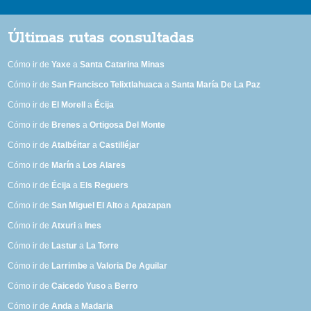
Últimas rutas consultadas
Cómo ir de
Yaxe
a
Santa Catarina Minas
Cómo ir de
San Francisco Telixtlahuaca
a
Santa María De La Paz
Cómo ir de
El Morell
a
Écija
Cómo ir de
Brenes
a
Ortigosa Del Monte
Cómo ir de
Atalbéitar
a
Castilléjar
Cómo ir de
Marín
a
Los Alares
Cómo ir de
Écija
a
Els Reguers
Cómo ir de
San Miguel El Alto
a
Apazapan
Cómo ir de
Atxuri
a
Ines
Cómo ir de
Lastur
a
La Torre
Cómo ir de
Larrimbe
a
Valoria De Aguilar
Cómo ir de
Caicedo Yuso
a
Berro
Cómo ir de
Anda
a
Madaria