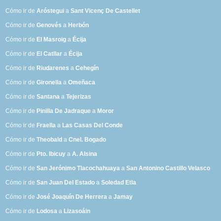
Cómo ir de
Aróstegui
a
Sant Vicenç De Castellet
Cómo ir de
Genovés
a
Herbón
Cómo ir de
El Masroig
a
Écija
Cómo ir de
El Catllar
a
Écija
Cómo ir de
Riudarenes
a
Cehegín
Cómo ir de
Gironella
a
Omeñaca
Cómo ir de
Santana
a
Tejerizas
Cómo ir de
Pinilla De Jadraque
a
Moror
Cómo ir de
Fraella
a
Las Casas Del Conde
Cómo ir de
Theobald
a
Cnel. Bogado
Cómo ir de
Pto. Ibicuy
a
A. Alsina
Cómo ir de
San Jerónimo Tlacochahuaya
a
San Antonino Castillo Velasco
Cómo ir de
San Juan Del Estado
a
Soledad Etla
Cómo ir de
José Joaquín De Herrera
a
Jamay
Cómo ir de
Lodosa
a
Lizasoáin