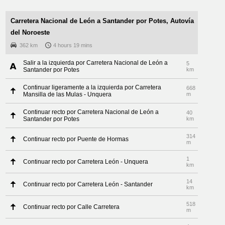
Carretera Nacional de León a Santander por Potes, Autovía
del Noroeste
362 km
4 hours 19 mins
Salir a la izquierda por Carretera Nacional de León a
5
Santander por Potes
km
Continuar ligeramente a la izquierda por Carretera
668
Mansilla de las Mulas - Unquera
m
Continuar recto por Carretera Nacional de León a
40
Santander por Potes
km
314
Continuar recto por Puente de Hormas
m
1
Continuar recto por Carretera León - Unquera
km
14
Continuar recto por Carretera León - Santander
km
518
Continuar recto por Calle Carretera
m