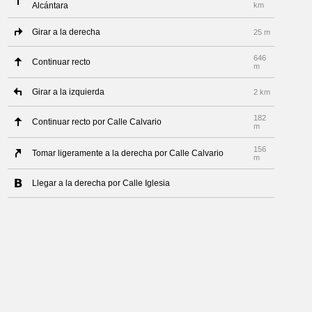
Alcántara
km
Girar a la derecha
25 m
646
Continuar recto
m
Girar a la izquierda
2 km
182
Continuar recto por Calle Calvario
m
156
Tomar ligeramente a la derecha por Calle Calvario
m
Llegar a la derecha por Calle Iglesia