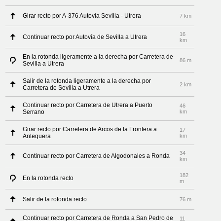
Girar recto por A-376 Autovía Sevilla - Utrera
7 km
16
Continuar recto por Autovía de Sevilla a Utrera
km
En la rotonda ligeramente a la derecha por Carretera de
86 m
Sevilla a Utrera
Salir de la rotonda ligeramente a la derecha por
2 km
Carretera de Sevilla a Utrera
Continuar recto por Carretera de Utrera a Puerto
46
Serrano
km
Girar recto por Carretera de Arcos de la Frontera a
17
Antequera
km
34
Continuar recto por Carretera de Algodonales a Ronda
km
182
En la rotonda recto
m
Salir de la rotonda recto
76 m
Continuar recto por Carretera de Ronda a San Pedro de
11