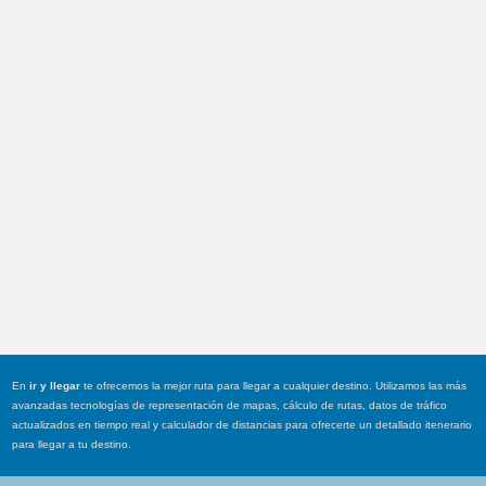
En
ir y llegar
te ofrecemos la mejor ruta para llegar a cualquier destino. Utilizamos las más
avanzadas tecnologías de representación de mapas, cálculo de rutas, datos de tráfico
actualizados en tiempo real y calculador de distancias para ofrecerte un detallado itenerario
para llegar a tu destino.