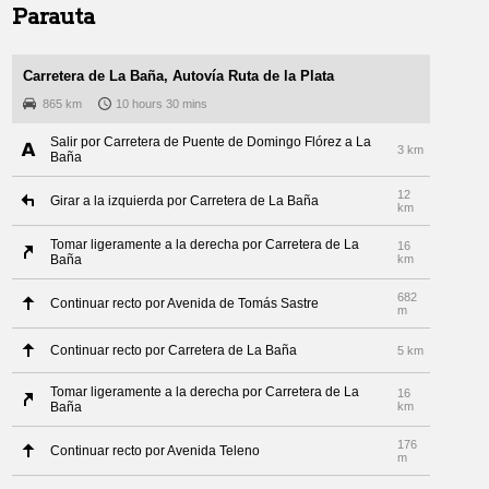
Parauta
Carretera de La Baña, Autovía Ruta de la Plata
865 km
10 hours 30 mins
Salir por Carretera de Puente de Domingo Flórez a La
3 km
Baña
12
Girar a la izquierda por Carretera de La Baña
km
Tomar ligeramente a la derecha por Carretera de La
16
Baña
km
682
Continuar recto por Avenida de Tomás Sastre
m
Continuar recto por Carretera de La Baña
5 km
Tomar ligeramente a la derecha por Carretera de La
16
Baña
km
176
Continuar recto por Avenida Teleno
m