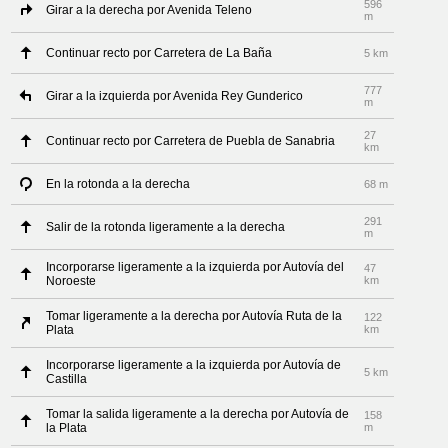
596
Girar a la derecha por Avenida Teleno
m
Continuar recto por Carretera de La Baña
5 km
777
Girar a la izquierda por Avenida Rey Gunderico
m
27
Continuar recto por Carretera de Puebla de Sanabria
km
En la rotonda a la derecha
68 m
291
Salir de la rotonda ligeramente a la derecha
m
Incorporarse ligeramente a la izquierda por Autovía del
47
Noroeste
km
Tomar ligeramente a la derecha por Autovía Ruta de la
122
Plata
km
Incorporarse ligeramente a la izquierda por Autovía de
5 km
Castilla
Tomar la salida ligeramente a la derecha por Autovía de
158
la Plata
m