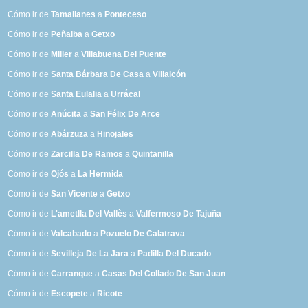
Cómo ir de
Tamallanes
a
Ponteceso
Cómo ir de
Peñalba
a
Getxo
Cómo ir de
Miller
a
Villabuena Del Puente
Cómo ir de
Santa Bárbara De Casa
a
Villalcón
Cómo ir de
Santa Eulalia
a
Urrácal
Cómo ir de
Anúcita
a
San Félix De Arce
Cómo ir de
Abárzuza
a
Hinojales
Cómo ir de
Zarcilla De Ramos
a
Quintanilla
Cómo ir de
Ojós
a
La Hermida
Cómo ir de
San Vicente
a
Getxo
Cómo ir de
L'ametlla Del Vallès
a
Valfermoso De Tajuña
Cómo ir de
Valcabado
a
Pozuelo De Calatrava
Cómo ir de
Sevilleja De La Jara
a
Padilla Del Ducado
Cómo ir de
Carranque
a
Casas Del Collado De San Juan
Cómo ir de
Escopete
a
Ricote