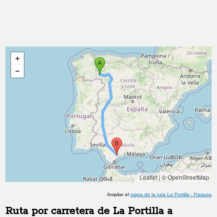
Leaflet
|
© OpenStreetMap
Ampliar el
mapa de la ruta
La Portilla
-
Parauta
Ruta por carretera de
La Portilla
a