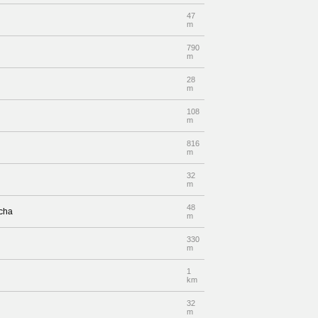
47
m
790
m
28
m
108
m
816
m
32
m
48
echa
m
330
m
1
km
32
m