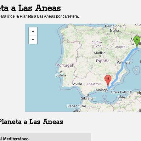
eta
a
Las Aneas
ara ir de
la Planeta
a
Las Aneas
por carretera.
Planeta
a
Las Aneas
el Mediterráneo