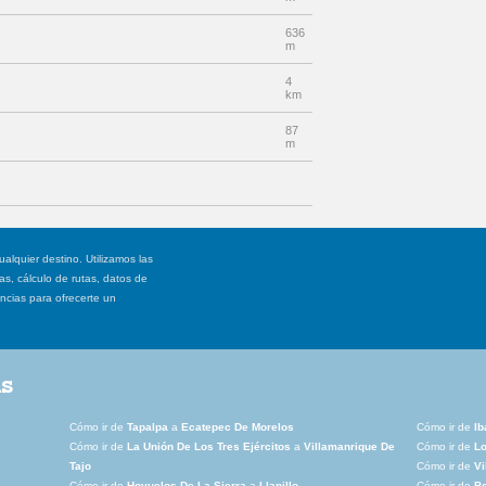
636
m
4
km
87
m
ualquier destino. Utilizamos las
, cálculo de rutas, datos de
ancias para ofrecerte un
as
Cómo ir de
Tapalpa
a
Ecatepec De Morelos
Cómo ir de
Ib
Cómo ir de
La Unión De Los Tres Ejércitos
a
Villamanrique De
Cómo ir de
L
Tajo
Cómo ir de
V
Cómo ir de
Hoyuelos De La Sierra
a
Llanillo
Cómo ir de
B