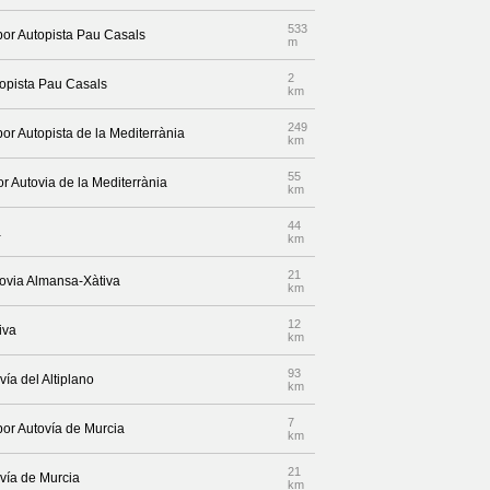
533
 por Autopista Pau Casals
m
2
topista Pau Casals
km
249
por Autopista de la Mediterrània
km
55
r Autovia de la Mediterrània
km
44
a
km
21
tovia Almansa-Xàtiva
km
12
iva
km
93
ía del Altiplano
km
7
por Autovía de Murcia
km
21
vía de Murcia
km