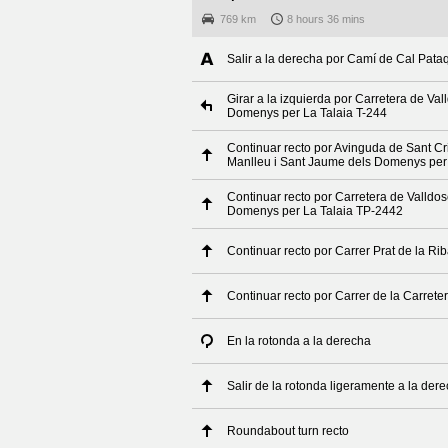
769 km
8 hours 36 mins
Salir a la derecha por Camí de Cal Pata
Girar a la izquierda por Carretera de Va
Domenys per La Talaia T-244
Continuar recto por Avinguda de Sant Cri
Manlleu i Sant Jaume dels Domenys per 
Continuar recto por Carretera de Valldo
Domenys per La Talaia TP-2442
Continuar recto por Carrer Prat de la Ri
Continuar recto por Carrer de la Carrete
En la rotonda a la derecha
Salir de la rotonda ligeramente a la der
Roundabout turn recto