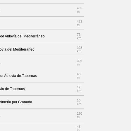
485
a
m
421
m
75
por Autovía del Mediterráneo
km
123
tovía del Mediterráneo
km
306
a
m
48
por Autovía de Tabernas
m
17
ovía de Tabernas
km
16
 Almería por Granada
km
270
a
m
46
m