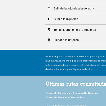
Salir de la rotonda a la derecha
Girar a la izquierda
Tomar ligeramente a la izquierda
Llegar a la derecha
En
ir y llegar
te ofrecemos la mejor ruta para llegar a c
más avanzadas tecnologías de representación de mapas
tráfico actualizados en tiempo real y calculador de dist
detallado itenerario para llegar a tu destino.
Últimas rutas consultad
Cómo ir de
Tlapacoya
a
Progreso De Obregón
Cómo ir de
Basabe
a
Covarrubias
Cómo ir de
Tagarrosa
a
Guerendiáin