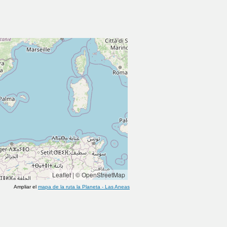
Leaflet
|
© OpenStreetMap
Ampliar el
mapa de la ruta
la Planeta
-
Las Aneas