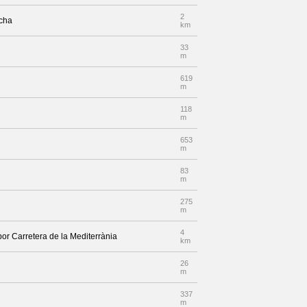
2
echa
km
33
m
619
m
118
m
653
m
83
m
275
m
4
por Carretera de la Mediterrània
km
26
m
337
m