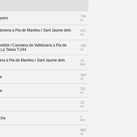
744
quero
m
lldosera a Pla de Manlleu i Sant Jaume dels
671
m
stòfol / Carretera de Valldosera a Pla de
190
La Talaia T-244
m
sera a Pla de Manlleu i Sant Jaume dels
12
km
364
ba
m
311
ra
m
33
m
1
echa
km
685
m