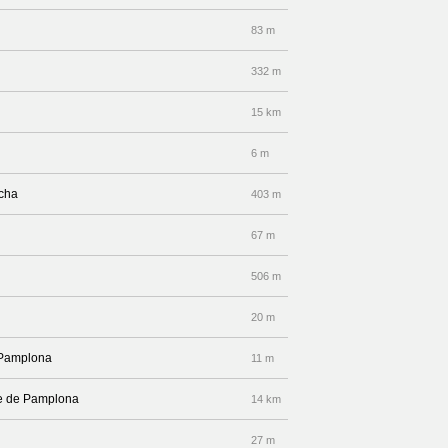
83 m
332 m
15 km
6 m
echa
403 m
67 m
506 m
20 m
e Pamplona
11 m
lle de Pamplona
14 km
27 m