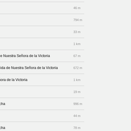
46 m
794 m
33 m
1 km
e Nuestra Señora de la Victoria
67 m
nida de Nuestra Señora de la Victoria
672 m
ora de la Victoria
1 km
19 m
echa
996 m
44 m
echa
78 m