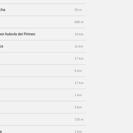
echa
25 m
608 m
por Autovía del Pirineo
10 km
eos
11 km
17 km
6 km
17 km
1 km
3 km
726 m
ea
1 km