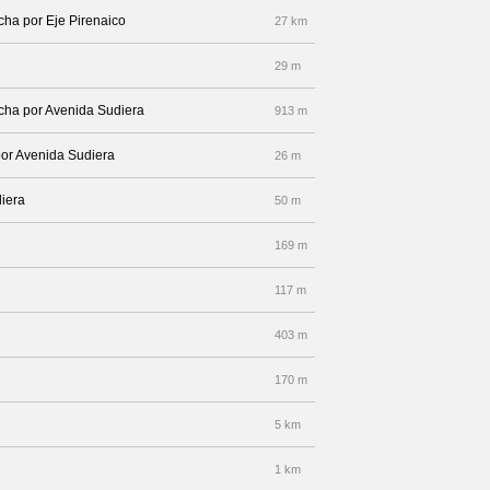
echa por Eje Pirenaico
27 km
29 m
echa por Avenida Sudiera
913 m
por Avenida Sudiera
26 m
diera
50 m
169 m
117 m
403 m
170 m
5 km
1 km