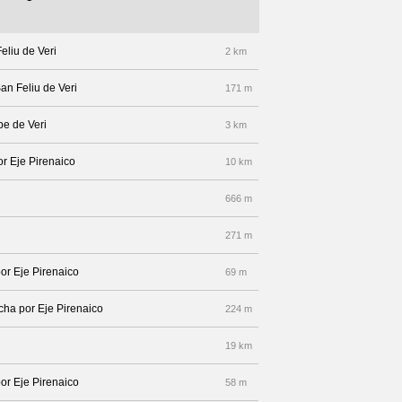
eliu de Veri
2 km
an Feliu de Veri
171 m
pe de Veri
3 km
or Eje Pirenaico
10 km
666 m
271 m
or Eje Pirenaico
69 m
echa por Eje Pirenaico
224 m
19 km
or Eje Pirenaico
58 m