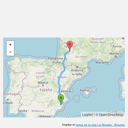
Leaflet
|
© OpenStreetMap
Ampliar el
mapa de la ruta
La Murada
-
Bourran