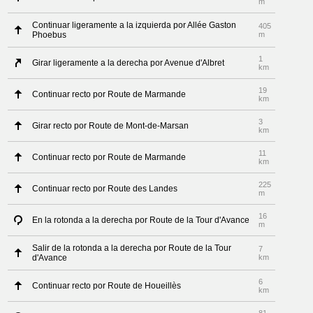
m
Continuar ligeramente a la izquierda por Allée Gaston
405
Phoebus
m
1
Girar ligeramente a la derecha por Avenue d'Albret
km
19
Continuar recto por Route de Marmande
km
3
Girar recto por Route de Mont-de-Marsan
km
11
Continuar recto por Route de Marmande
km
225
Continuar recto por Route des Landes
m
16
En la rotonda a la derecha por Route de la Tour d'Avance
m
Salir de la rotonda a la derecha por Route de la Tour
7
d'Avance
km
6
Continuar recto por Route de Houeillès
km