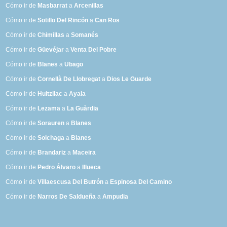
Cómo ir de
Masbarrat
a
Arcenillas
Cómo ir de
Sotillo Del Rincón
a
Can Ros
Cómo ir de
Chimillas
a
Somanés
Cómo ir de
Güevéjar
a
Venta Del Pobre
Cómo ir de
Blanes
a
Ubago
Cómo ir de
Cornellà De Llobregat
a
Dios Le Guarde
Cómo ir de
Huitzilac
a
Ayala
Cómo ir de
Lezama
a
La Guàrdia
Cómo ir de
Sorauren
a
Blanes
Cómo ir de
Solchaga
a
Blanes
Cómo ir de
Brandariz
a
Maceira
Cómo ir de
Pedro Álvaro
a
Illueca
Cómo ir de
Villaescusa Del Butrón
a
Espinosa Del Camino
Cómo ir de
Narros De Saldueña
a
Ampudia