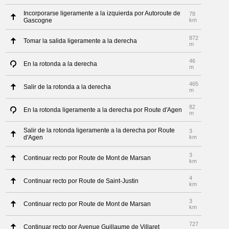
Incorporarse ligeramente a la izquierda por Autoroute de
78
Gascogne
km
872
Tomar la salida ligeramente a la derecha
m
46
En la rotonda a la derecha
m
465
Salir de la rotonda a la derecha
m
82
En la rotonda ligeramente a la derecha por Route d'Agen
m
Salir de la rotonda ligeramente a la derecha por Route
3
d'Agen
km
3
Continuar recto por Route de Mont de Marsan
km
4
Continuar recto por Route de Saint-Justin
km
3
Continuar recto por Route de Mont de Marsan
km
727
Continuar recto por Avenue Guillaume de Villaret