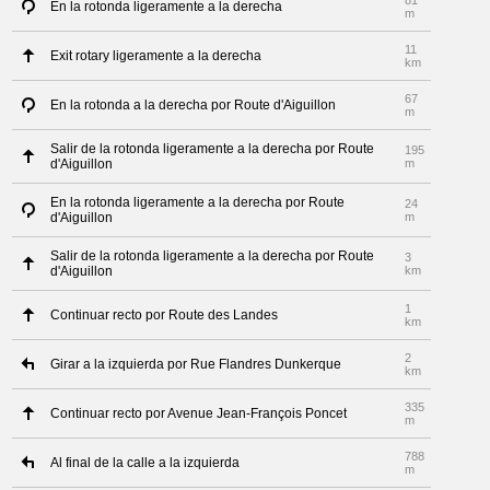
81
En la rotonda ligeramente a la derecha
m
11
Exit rotary ligeramente a la derecha
km
67
En la rotonda a la derecha por Route d'Aiguillon
m
Salir de la rotonda ligeramente a la derecha por Route
195
d'Aiguillon
m
En la rotonda ligeramente a la derecha por Route
24
d'Aiguillon
m
Salir de la rotonda ligeramente a la derecha por Route
3
d'Aiguillon
km
1
Continuar recto por Route des Landes
km
2
Girar a la izquierda por Rue Flandres Dunkerque
km
335
Continuar recto por Avenue Jean-François Poncet
m
788
Al final de la calle a la izquierda
m