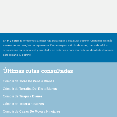
En
ir y llegar
te ofrecemos la mejor ruta para llegar a cualquier destino. Utilizamos las más
avanzadas tecnologías de representación de mapas, cálculo de rutas, datos de tráfico
actualizados en tiempo real y calculador de distancias para ofrecerte un detallado itenerario
para llegar a tu destino.
Últimas rutas consultadas
Cómo ir de
Torre De Peña
a
Blanes
Cómo ir de
Torralba Del Río
a
Blanes
Cómo ir de
Tirapu
a
Blanes
Cómo ir de
Telleria
a
Blanes
Cómo ir de
Casas De Moya
a
Hinojares