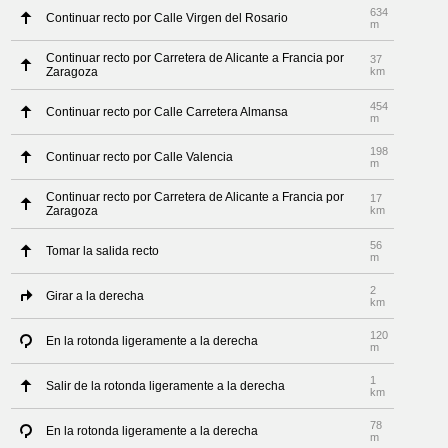
634
Continuar recto por Calle Virgen del Rosario
m
Continuar recto por Carretera de Alicante a Francia por
37
Zaragoza
km
454
Continuar recto por Calle Carretera Almansa
m
198
Continuar recto por Calle Valencia
m
Continuar recto por Carretera de Alicante a Francia por
17
Zaragoza
km
56
Tomar la salida recto
m
2
Girar a la derecha
km
120
En la rotonda ligeramente a la derecha
m
1
Salir de la rotonda ligeramente a la derecha
km
78
En la rotonda ligeramente a la derecha
m