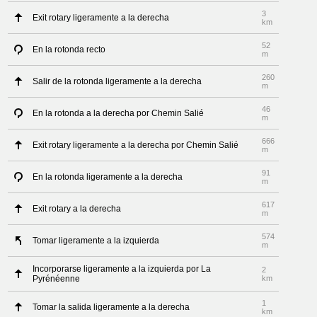
3
Exit rotary ligeramente a la derecha
km
52
En la rotonda recto
m
260
Salir de la rotonda ligeramente a la derecha
m
46
En la rotonda a la derecha por Chemin Salié
m
666
Exit rotary ligeramente a la derecha por Chemin Salié
m
91
En la rotonda ligeramente a la derecha
m
617
Exit rotary a la derecha
m
574
Tomar ligeramente a la izquierda
m
Incorporarse ligeramente a la izquierda por La
2
Pyrénéenne
km
1
Tomar la salida ligeramente a la derecha
km