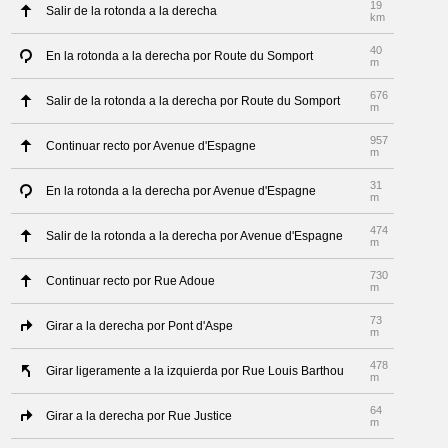
19
Salir de la rotonda a la derecha
km
40
En la rotonda a la derecha por Route du Somport
m
676
Salir de la rotonda a la derecha por Route du Somport
m
957
Continuar recto por Avenue d'Espagne
m
31
En la rotonda a la derecha por Avenue d'Espagne
m
474
Salir de la rotonda a la derecha por Avenue d'Espagne
m
730
Continuar recto por Rue Adoue
m
73
Girar a la derecha por Pont d'Aspe
m
478
Girar ligeramente a la izquierda por Rue Louis Barthou
m
64
Girar a la derecha por Rue Justice
m