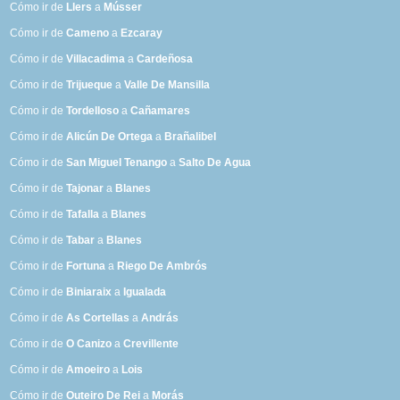
Cómo ir de
Llers
a
Músser
Cómo ir de
Cameno
a
Ezcaray
Cómo ir de
Villacadima
a
Cardeñosa
Cómo ir de
Trijueque
a
Valle De Mansilla
Cómo ir de
Tordelloso
a
Cañamares
Cómo ir de
Alicún De Ortega
a
Brañalibel
Cómo ir de
San Miguel Tenango
a
Salto De Agua
Cómo ir de
Tajonar
a
Blanes
Cómo ir de
Tafalla
a
Blanes
Cómo ir de
Tabar
a
Blanes
Cómo ir de
Fortuna
a
Riego De Ambrós
Cómo ir de
Biniaraix
a
Igualada
Cómo ir de
As Cortellas
a
András
Cómo ir de
O Canizo
a
Crevillente
Cómo ir de
Amoeiro
a
Lois
Cómo ir de
Outeiro De Rei
a
Morás