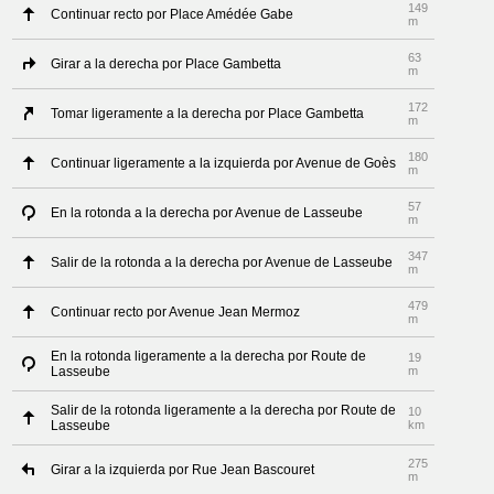
149
Continuar recto por Place Amédée Gabe
m
63
Girar a la derecha por Place Gambetta
m
172
Tomar ligeramente a la derecha por Place Gambetta
m
180
Continuar ligeramente a la izquierda por Avenue de Goès
m
57
En la rotonda a la derecha por Avenue de Lasseube
m
347
Salir de la rotonda a la derecha por Avenue de Lasseube
m
479
Continuar recto por Avenue Jean Mermoz
m
En la rotonda ligeramente a la derecha por Route de
19
Lasseube
m
Salir de la rotonda ligeramente a la derecha por Route de
10
Lasseube
km
275
Girar a la izquierda por Rue Jean Bascouret
m