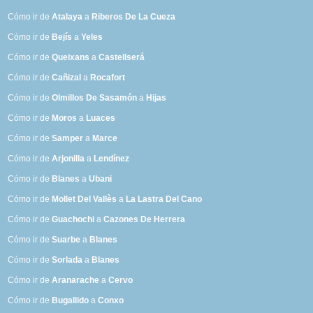
Cómo ir de
Atalaya
a
Riberos De La Cueza
Cómo ir de
Bejís
a
Yeles
Cómo ir de
Queixans
a
Castellserá
Cómo ir de
Cañizal
a
Rocafort
Cómo ir de
Olmillos De Sasamón
a
Hijas
Cómo ir de
Moros
a
Luaces
Cómo ir de
Samper
a
Marce
Cómo ir de
Arjonilla
a
Lendínez
Cómo ir de
Blanes
a
Ubani
Cómo ir de
Mollet Del Vallès
a
La Lastra Del Cano
Cómo ir de
Guachochi
a
Cazones De Herrera
Cómo ir de
Suarbe
a
Blanes
Cómo ir de
Sorlada
a
Blanes
Cómo ir de
Aranarache
a
Cervo
Cómo ir de
Bugallido
a
Conxo