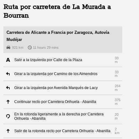
Ruta por carretera de
La Murada
a
Bourran
Carretera de Alicante a Francia por Zaragoza, Autovía
Mudéjar
921 km
11 hours 29 mins
33
Salir a la izquierda por Calle de la Plaza
m
33
Girar a la izquierda por Camino de los Almendros
m
264
Girar a la izquierda por Avenida Marqués de Lacy
m
375
Continuar recto por Carretera Orihuela - Abanilla
m
En la rotonda ligeramente a la derecha por Carretera
20
Orihuela - Abanilla
m
2
Salir de la rotonda recto por Carretera Orihuela - Abanilla
km