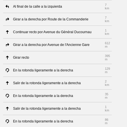
7
Al final de la calle a la izquierda
km
7
Girar a la derecha por Route de la Commanderie
km
1
Continuar recto por Avenue du Général Ducournau
km
612
Girar a la derecha por Avenue de l'Ancienne Gare
m
395
Girar recto
m
129
En la rotonda ligeramente a la derecha
m
2
Salir de la rotonda ligeramente a la derecha
km
35
En la rotonda ligeramente a la derecha
m
1
Salir de la rotonda ligeramente a la derecha
km
86
En la rotonda ligeramente a la derecha
m