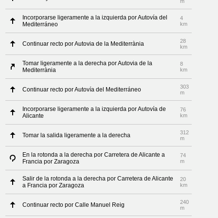
m
Incorporarse ligeramente a la izquierda por Autovía del
4
Mediterráneo
km
28
Continuar recto por Autovia de la Mediterrània
km
Tomar ligeramente a la derecha por Autovia de la
8
Mediterrània
km
303
Continuar recto por Autovía del Mediterráneo
m
Incorporarse ligeramente a la izquierda por Autovía de
76
Alicante
km
312
Tomar la salida ligeramente a la derecha
m
En la rotonda a la derecha por Carretera de Alicante a
74
Francia por Zaragoza
m
Salir de la rotonda a la derecha por Carretera de Alicante
20
a Francia por Zaragoza
km
240
Continuar recto por Calle Manuel Reig
m