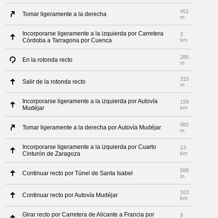
451
Tomar ligeramente a la derecha
m
Incorporarse ligeramente a la izquierda por Carretera
3
Córdoba a Tarragona por Cuenca
km
280
En la rotonda recto
m
315
Salir de la rotonda recto
m
Incorporarse ligeramente a la izquierda por Autovía
159
Mudéjar
km
982
Tomar ligeramente a la derecha por Autovía Mudéjar
m
Incorporarse ligeramente a la izquierda por Cuarto
13
Cinturón de Zaragoza
km
588
Continuar recto por Túnel de Santa Isabel
m
103
Continuar recto por Autovía Mudéjar
km
Girar recto por Carretera de Alicante a Francia por
8