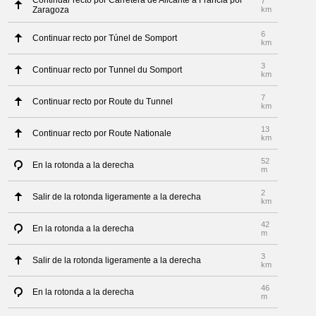
Continuar recto por Carretera de Alicante a Francia por
7
Zaragoza
km
6
Continuar recto por Túnel de Somport
km
3
Continuar recto por Tunnel du Somport
km
7
Continuar recto por Route du Tunnel
km
13
Continuar recto por Route Nationale
km
52
En la rotonda a la derecha
m
2
Salir de la rotonda ligeramente a la derecha
km
42
En la rotonda a la derecha
m
3
Salir de la rotonda ligeramente a la derecha
km
46
En la rotonda a la derecha
m