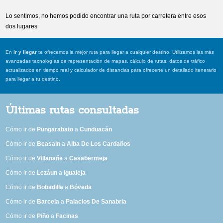
Lo sentimos, no hemos podido encontrar una ruta por carretera entre esos
dos lugares
En
ir y llegar
te ofrecemos la mejor ruta para llegar a cualquier destino. Utilizamos las más
avanzadas tecnologías de representación de mapas, cálculo de rutas, datos de tráfico
actualizados en tiempo real y calculador de distancias para ofrecerte un detallado itenerario
para llegar a tu destino.
Últimas rutas consultadas
Cómo ir de
Pungarabato
a
Cunduacán
Cómo ir de
Beasain
a
Alba De Los Cardaños
Cómo ir de
Villanañe
a
Casabermeja
Cómo ir de
Lezáun
a
Igualeja
Cómo ir de
Bobadilla
a
Bóveda
Cómo ir de
Barcela
a
Palacios De Sanabria
Cómo ir de
Piño
a
Facinas