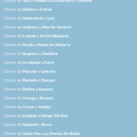
Cómo ir de
San Cristóbal De La Barranca
a
Alamos
Cómo ir de
Olaldea
a
Corros
Cómo ir de
Gabarderal
a
Leza
Cómo ir de
Avileses
a
Riba De Saelices
Cómo ir de
Lourido
a
Sel Del Manzano
Cómo ir de
Perillo
a
Palma De Mallorca
Cómo ir de
Negreira
a
Abelleira
Cómo ir de
Arrolobos
a
Puçol
Cómo ir de
Peloche
a
Golernio
Cómo ir de
Barbaño
a
Basauri
Cómo ir de
Balboa
a
Basauri
Cómo ir de
Azuaga
a
Basauri
Cómo ir de
Costur
a
Salillas
Cómo ir de
Esblada
a
Hinojar Del Rey
Cómo ir de
Sudanell
a
Barro
Cómo ir de
Santa Pau
a
La Devesa De Boñar