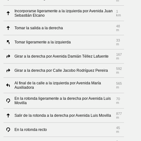
m
Incorporarse ligeramente a la izquierda por Avenida Juan
1
Sebastián Elcano
km
48
Tomar la salida a la derecha
m
33
Tomar ligeramente a la izquierda
m
167
Girar a la derecha por Avenida Damián Téllez Lafuente
m
592
Girar a la derecha por Calle Jacobo Rodríguez Pereira
m
Al final de la calle a la izquierda por Avenida María
565
Auxiliadora
m
En la rotonda ligeramente a la derecha por Avenida Luis
70
Movilla
m
877
Salir de la rotonda a la derecha por Avenida Luis Movilla
m
45
En la rotonda recto
m