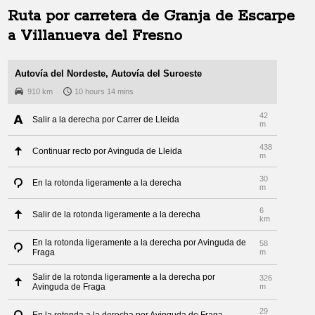
Ruta por carretera de
Granja de Escarpe
a
Villanueva del Fresno
Autovía del Nordeste, Autovía del Suroeste
910 km
10 hours 14 mins
42
Salir a la derecha por Carrer de Lleida
m
438
Continuar recto por Avinguda de Lleida
m
30
En la rotonda ligeramente a la derecha
m
6
Salir de la rotonda ligeramente a la derecha
km
En la rotonda ligeramente a la derecha por Avinguda de
58
Fraga
m
Salir de la rotonda ligeramente a la derecha por
326
Avinguda de Fraga
m
29