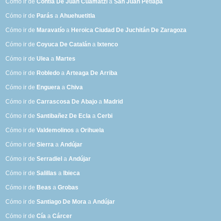
Cómo ir de
Contla De Juan Cuamatzi
a
San Juan Petlapa
Cómo ir de
Parás
a
Ahuehuetitla
Cómo ir de
Maravatío
a
Heroica Ciudad De Juchitán De Zaragoza
Cómo ir de
Coyuca De Catalán
a
Ixtenco
Cómo ir de
Ulea
a
Martes
Cómo ir de
Robledo
a
Arteaga De Arriba
Cómo ir de
Enguera
a
Chiva
Cómo ir de
Carrascosa De Abajo
a
Madrid
Cómo ir de
Santibañez De Ecla
a
Cerbi
Cómo ir de
Valdemolinos
a
Orihuela
Cómo ir de
Sierra
a
Andújar
Cómo ir de
Serradiel
a
Andújar
Cómo ir de
Salillas
a
Ibieca
Cómo ir de
Beas
a
Grobas
Cómo ir de
Santiago De Mora
a
Andújar
Cómo ir de
Cía
a
Cárcer