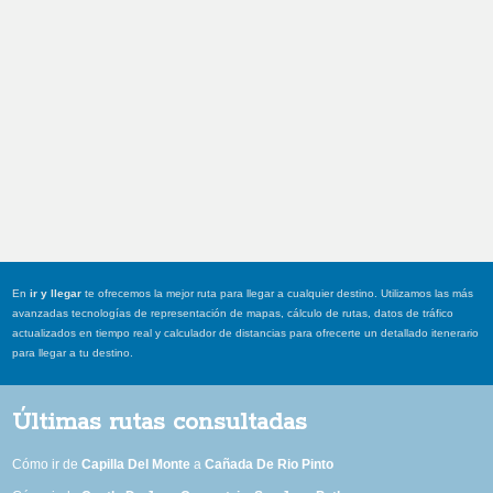
En
ir y llegar
te ofrecemos la mejor ruta para llegar a cualquier destino. Utilizamos las más
avanzadas tecnologías de representación de mapas, cálculo de rutas, datos de tráfico
actualizados en tiempo real y calculador de distancias para ofrecerte un detallado itenerario
para llegar a tu destino.
Últimas rutas consultadas
Cómo ir de
Capilla Del Monte
a
Cañada De Rio Pinto