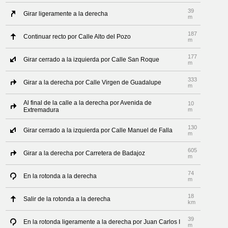
39
Girar ligeramente a la derecha
m
187
Continuar recto por Calle Alto del Pozo
m
177
Girar cerrado a la izquierda por Calle San Roque
m
333
Girar a la derecha por Calle Virgen de Guadalupe
m
Al final de la calle a la derecha por Avenida de
10
Extremadura
m
130
Girar cerrado a la izquierda por Calle Manuel de Falla
m
605
Girar a la derecha por Carretera de Badajoz
m
74
En la rotonda a la derecha
m
18
Salir de la rotonda a la derecha
km
39
En la rotonda ligeramente a la derecha por Juan Carlos I
m