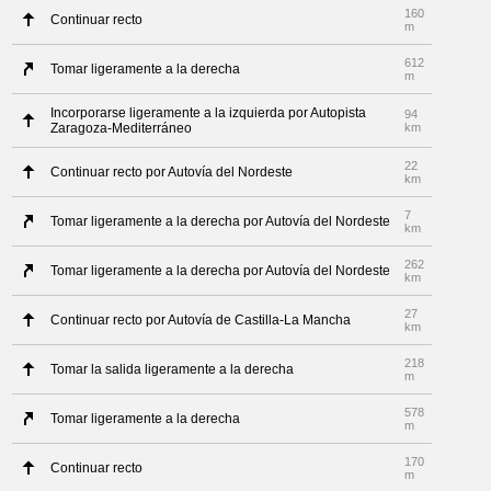
160
Continuar recto
m
612
Tomar ligeramente a la derecha
m
Incorporarse ligeramente a la izquierda por Autopista
94
Zaragoza-Mediterráneo
km
22
Continuar recto por Autovía del Nordeste
km
7
Tomar ligeramente a la derecha por Autovía del Nordeste
km
262
Tomar ligeramente a la derecha por Autovía del Nordeste
km
27
Continuar recto por Autovía de Castilla-La Mancha
km
218
Tomar la salida ligeramente a la derecha
m
578
Tomar ligeramente a la derecha
m
170
Continuar recto
m