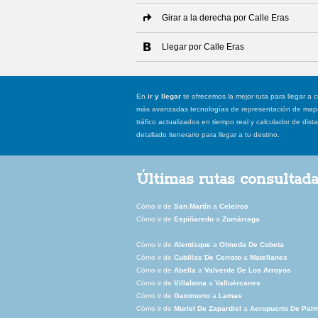
Girar a la derecha por Calle Eras
Llegar por Calle Eras
En
ir y llegar
te ofrecemos la mejor ruta para llegar a c
más avanzadas tecnologías de representación de mapas
tráfico actualizados en tiempo real y calculador de dist
detallado itenerario para llegar a tu destino.
Últimas rutas consultad
Cómo ir de
San Martín
a
Celeiros
Cómo ir de
Espiñaredo
a
Zumárraga
Cómo ir de
Alentisque
a
Olmeda De Cobeta
Cómo ir de
Cubillas De Cerrato
a
Matellanes
Cómo ir de
Abella
a
Valverde De Los Arroyos
Cómo ir de
Villabona
a
Valluércanes
Cómo ir de
Gatomorto
a
Lamas
Cómo ir de
Muriel De Zapardiel
a
Aeropuerto De Pal