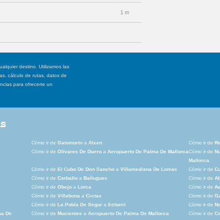
1 m
ualquier destino. Utilizamos las
, cálculo de rutas, datos de
ancias para ofrecerte un
as
Cómo ir de
Gatomorto
a
Alxen
Cómo ir de
R
Cómo ir de
Olivares De Duero
a
Aeropuerto De Palma De Mallorca
Cómo ir de
Nu
Mallorca
Cómo ir de
El Cubo De Don Sancho
a
Villamediana De Lomas
Cómo ir de
Cu
Cómo ir de
Carballo
a
Bañugues
Cómo ir de
Ab
Cómo ir de
Obejo
a
Lorca
Cómo ir de
Ae
Cómo ir de
Villabona
a
Cretas
Cómo ir de
G
Cómo ir de
La Pobla De Segur
a
Echarri
Cómo ir de
Na
ma De
Cómo ir de
Mucientes
a
Aeropuerto De Palma De Mallorca
Cómo ir de
C