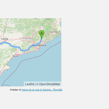
Leaflet
|
© OpenStreetMap
Ampliar el
mapa de la ruta
la Garriga
-
Ruguilla