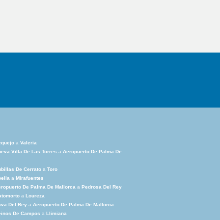
equejo
a
Valeria
eva Villa De Las Torres
a
Aeropuerto De Palma De
billas De Cerrato
a
Toro
ella
a
Mirafuentes
ropuerto De Palma De Mallorca
a
Pedrosa Del Rey
atomorto
a
Loureza
va Del Rey
a
Aeropuerto De Palma De Mallorca
einos De Campos
a
Llimiana