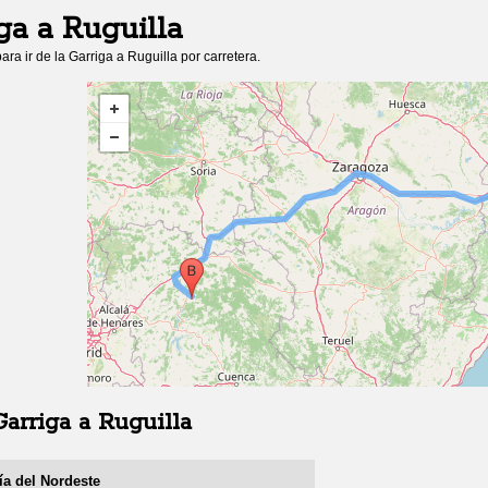
ga
a
Ruguilla
ara ir de
la Garriga
a
Ruguilla
por carretera.
Garriga
a
Ruguilla
ía del Nordeste