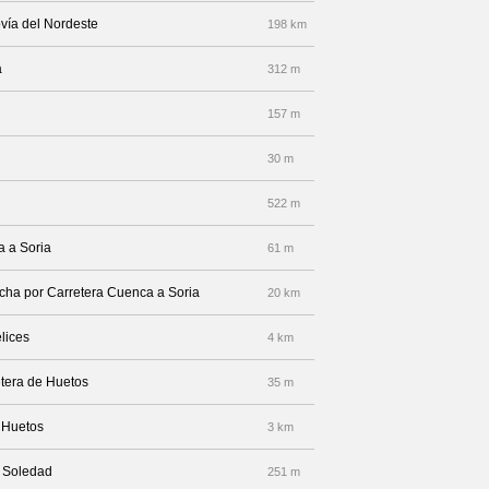
vía del Nordeste
198 km
a
312 m
157 m
30 m
522 m
a a Soria
61 m
recha por Carretera Cuenca a Soria
20 km
elices
4 km
etera de Huetos
35 m
e Huetos
3 km
e Soledad
251 m