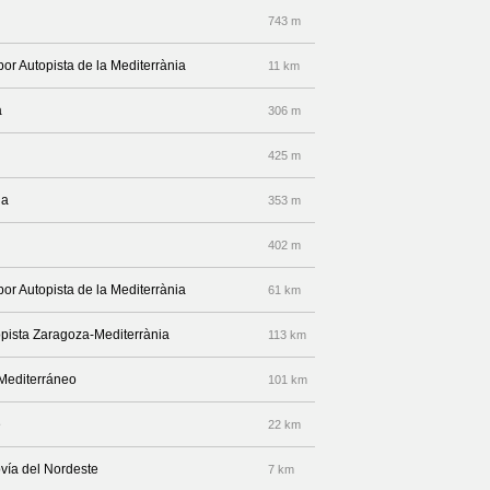
743 m
por Autopista de la Mediterrània
11 km
a
306 m
425 m
da
353 m
402 m
por Autopista de la Mediterrània
61 km
opista Zaragoza-Mediterrània
113 km
-Mediterráneo
101 km
e
22 km
vía del Nordeste
7 km