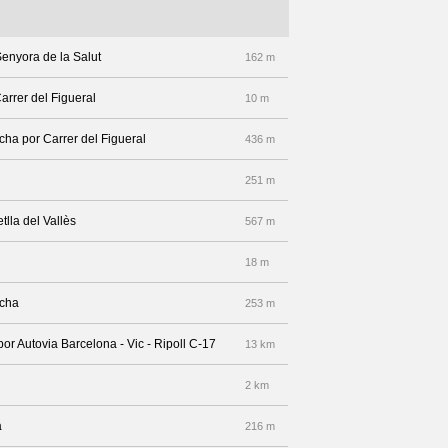
Senyora de la Salut
162 m
arrer del Figueral
10 m
echa por Carrer del Figueral
436 m
251 m
tlla del Vallès
567 m
18 m
echa
253 m
por Autovia Barcelona - Vic - Ripoll C-17
13 km
2 km
a
216 m