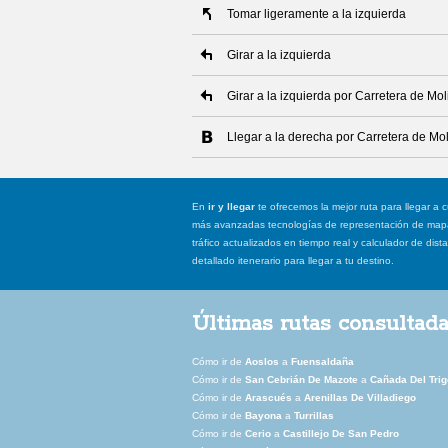
Tomar ligeramente a la izquierda
Girar a la izquierda
Girar a la izquierda por Carretera de Moli
Llegar a la derecha por Carretera de Mol
En
ir y llegar
te ofrecemos la mejor ruta para llegar a c
más avanzadas tecnologías de representación de mapas
tráfico actualizados en tiempo real y calculador de dist
detallado itenerario para llegar a tu destino.
Últimas rutas consultad
Cómo ir de
Aoslos
a
Fuensaldaña
Cómo ir de
San Cebrián De Mazote
a
Cañada Del Trig
Cómo ir de
Arascués
a
Arenillas De Villadiego
Cómo ir de
Bayona
a
Turrillas
Cómo ir de
Cerio
a
Castillejo De San Pedro