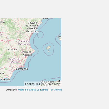
Leaflet
|
© OpenStreetMap
Ampliar el
mapa de la ruta
La Estrella
-
El Molinillo