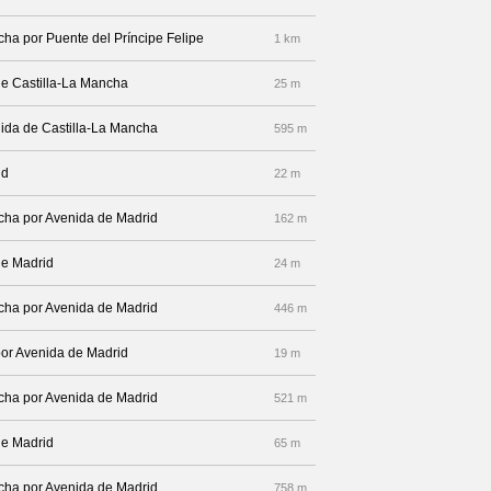
echa por Puente del Príncipe Felipe
1 km
de Castilla-La Mancha
25 m
enida de Castilla-La Mancha
595 m
id
22 m
recha por Avenida de Madrid
162 m
de Madrid
24 m
recha por Avenida de Madrid
446 m
por Avenida de Madrid
19 m
recha por Avenida de Madrid
521 m
de Madrid
65 m
recha por Avenida de Madrid
758 m