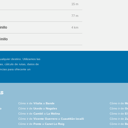
15 m
77 m
nillo
4 km
inillo
ualquier destino. Utilizamos las
, cálculo de rutas, datos de
ancias para ofrecerte un
as
Cómo ir de
Vilalta
a
Bande
Cómo ir de
Mo
o
Cómo ir de
Ucedo
a
Nogales
Cómo ir de
Gr
Cómo ir de
Cambil
a
La Molina
Cómo ir de
El
Cómo ir de
Vicente Guerrero
a
Cuautitlán Izcalli
Cómo ir de
Z
Cómo ir de
Ponte
a
Canet Lo Roig
Cómo ir de
B