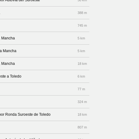
por Autovía del Suroeste
30 km
a
388 m
745 m
la Mancha
5 km
-La Mancha
5 km
la Mancha
18 km
este a Toledo
6 km
77 m
324 m
 por Ronda Suroeste de Toledo
18 km
807 m