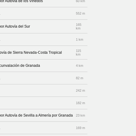
por Autovía de los Viñedos
60 km
a
552 m
165
por Autovía del Sur
km
a
1 km
115
tovía de Sierra Nevada-Costa Tropical
km
ircunvalación de Granada
4 km
a
82 m
242 m
182 m
por Autovía de Sevilla a Almería por Granada
23 km
a
169 m