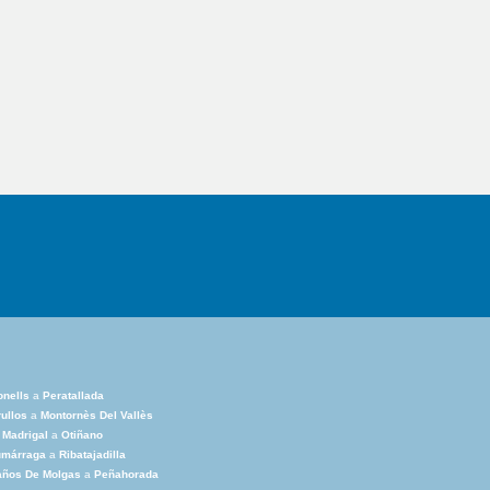
nells
a
Peratallada
ullos
a
Montornès Del Vallès
 Madrigal
a
Otiñano
umárraga
a
Ribatajadilla
años De Molgas
a
Peñahorada