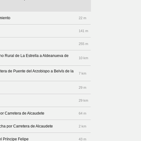
amiento
22 m
141 m
255 m
no Rural de La Estrella a Aldeanueva de
10 km
retera de Puente del Arzobispo a Belvís de la
7 km
29 m
29 km
por Carretera de Alcaudete
64 m
echa por Carretera de Alcaudete
2 km
l Príncipe Felipe
43 m