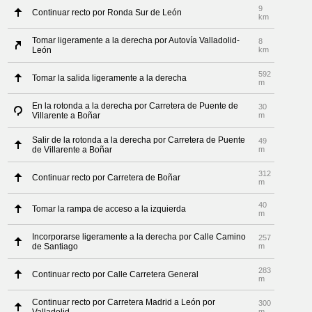
9
Continuar recto por Ronda Sur de León
km
Tomar ligeramente a la derecha por Autovía Valladolid-
8
León
km
592
Tomar la salida ligeramente a la derecha
m
En la rotonda a la derecha por Carretera de Puente de
30
Villarente a Boñar
m
Salir de la rotonda a la derecha por Carretera de Puente
49
de Villarente a Boñar
m
312
Continuar recto por Carretera de Boñar
m
40
Tomar la rampa de acceso a la izquierda
m
Incorporarse ligeramente a la derecha por Calle Camino
257
de Santiago
m
283
Continuar recto por Calle Carretera General
m
Continuar recto por Carretera Madrid a León por
300
m