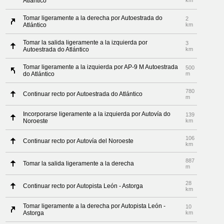
Atlántico
km
Tomar ligeramente a la derecha por Autoestrada do
2
Atlántico
km
Tomar la salida ligeramente a la izquierda por
3
Autoestrada do Atlántico
km
Tomar ligeramente a la izquierda por AP-9 M Autoestrada
500
do Atlántico
m
780
Continuar recto por Autoestrada do Atlántico
m
Incorporarse ligeramente a la izquierda por Autovía do
139
Noroeste
km
106
Continuar recto por Autovía del Noroeste
km
887
Tomar la salida ligeramente a la derecha
m
28
Continuar recto por Autopista León - Astorga
km
Tomar ligeramente a la derecha por Autopista León -
10
Astorga
km