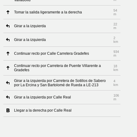
Valladolid
54
Tomar la salida ligeramente a la derecha
m
22
Girar a la izquierda
m
2
Girar a la izquierda
km
934
Continuar recto por Calle Carretera Gradefes
m
Continuar recto por Carretera de Puente Villarente a
18
Gradefes
km
Girar a la izquierda por Carretera de Sotillos de Sabero
4
por La Ercina y San Bartolomé de Rueda a LE-213
km
106
Girar a la izquierda por Calle Real
m
Llegar a la derecha por Calle Real