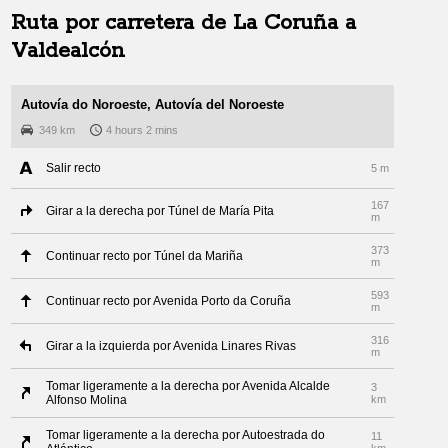
Ruta por carretera de
La Coruña
a
Valdealcón
Autovía do Noroeste, Autovía del Noroeste
349 km
4 hours 2 mins
Salir recto
5 m
167
Girar a la derecha por Túnel de María Pita
m
373
Continuar recto por Túnel da Mariña
m
593
Continuar recto por Avenida Porto da Coruña
m
316
Girar a la izquierda por Avenida Linares Rivas
m
Tomar ligeramente a la derecha por Avenida Alcalde
3
Alfonso Molina
km
Tomar ligeramente a la derecha por Autoestrada do
11