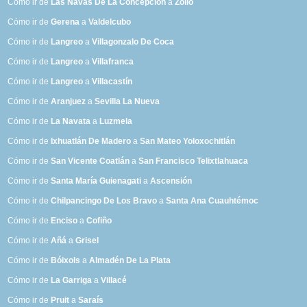
Cómo ir de
Las Navas De La Concepción
a
Zollo
Cómo ir de
Gerena
a
Valdelcubo
Cómo ir de
Langreo
a
Villagonzalo De Coca
Cómo ir de
Langreo
a
Villafranca
Cómo ir de
Langreo
a
Villacastín
Cómo ir de
Aranjuez
a
Sevilla La Nueva
Cómo ir de
La Navata
a
Luzmela
Cómo ir de
Ixhuatlán De Madero
a
San Mateo Yoloxochitlán
Cómo ir de
San Vicente Coatlán
a
San Francisco Telixtlahuaca
Cómo ir de
Santa María Guienagati
a
Ascensión
Cómo ir de
Chilpancingo De Los Bravo
a
Santa Ana Cuauhtémoc
Cómo ir de
Enciso
a
Cofiño
Cómo ir de
Añá
a
Grisel
Cómo ir de
Bóixols
a
Almadén De La Plata
Cómo ir de
La Garriga
a
Villacé
Cómo ir de
Pruit
a
Saraís