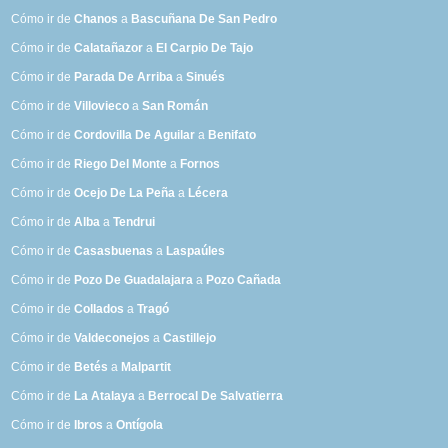
Cómo ir de
Chanos
a
Bascuñana De San Pedro
Cómo ir de
Calatañazor
a
El Carpio De Tajo
Cómo ir de
Parada De Arriba
a
Sinués
Cómo ir de
Villovieco
a
San Román
Cómo ir de
Cordovilla De Aguilar
a
Benifato
Cómo ir de
Riego Del Monte
a
Fornos
Cómo ir de
Ocejo De La Peña
a
Lécera
Cómo ir de
Alba
a
Tendrui
Cómo ir de
Casasbuenas
a
Laspaúles
Cómo ir de
Pozo De Guadalajara
a
Pozo Cañada
Cómo ir de
Collados
a
Tragó
Cómo ir de
Valdeconejos
a
Castillejo
Cómo ir de
Betés
a
Malpartit
Cómo ir de
La Atalaya
a
Berrocal De Salvatierra
Cómo ir de
Ibros
a
Ontígola