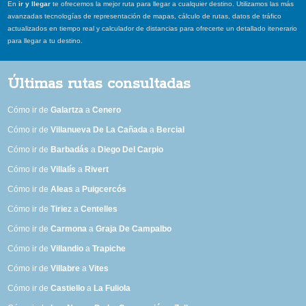
En
ir y llegar
te ofrecemos la mejor ruta para llegar a cualquier destino. Utilizamos las más
avanzadas tecnologías de representación de mapas, cálculo de rutas, datos de tráfico
actualizados en tiempo real y calculador de distancias para ofrecerte un detallado itenerario
para llegar a tu destino.
Últimas rutas consultadas
Cómo ir de
Galartza
a
Cenero
Cómo ir de
Villanueva De La Cañada
a
Bercial
Cómo ir de
Barbadás
a
Diego Del Carpio
Cómo ir de
Villalís
a
Rivert
Cómo ir de
Aleas
a
Puigcercós
Cómo ir de
Tiriez
a
Centelles
Cómo ir de
Carmona
a
Graja De Campalbo
Cómo ir de
Villandio
a
Trapiche
Cómo ir de
Villabre
a
Vites
Cómo ir de
Castiello
a
La Fuliola