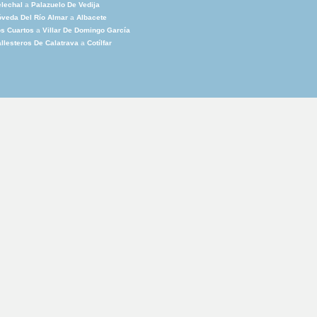
lechal
a
Palazuelo De Vedija
veda Del Río Almar
a
Albacete
s Cuartos
a
Villar De Domingo García
llesteros De Calatrava
a
Cotílfar