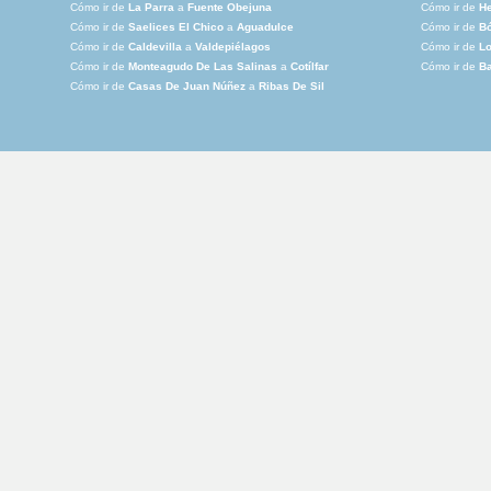
Cómo ir de
La Parra
a
Fuente Obejuna
Cómo ir de
He
Cómo ir de
Saelices El Chico
a
Aguadulce
Cómo ir de
Bó
Cómo ir de
Caldevilla
a
Valdepiélagos
Cómo ir de
Lo
Cómo ir de
Monteagudo De Las Salinas
a
Cotílfar
Cómo ir de
Ba
Cómo ir de
Casas De Juan Núñez
a
Ribas De Sil