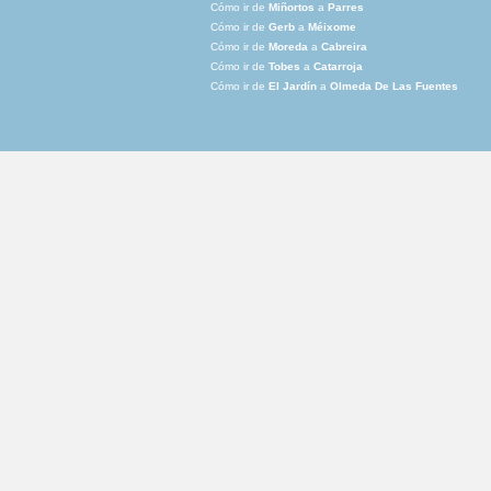
Cómo ir de
Miñortos
a
Parres
Cómo ir de
Gerb
a
Méixome
Cómo ir de
Moreda
a
Cabreira
Cómo ir de
Tobes
a
Catarroja
Cómo ir de
El Jardín
a
Olmeda De Las Fuentes