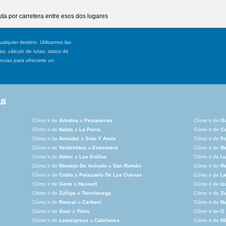
ta por carretera entre esos dos lugares
ualquier destino. Utilizamos las
, cálculo de rutas, datos de
ancias para ofrecerte un
as
Cómo ir de
Arkotxa
a
Pesqueiras
Cómo ir de
G
Cómo ir de
Nalda
a
La Parra
Cómo ir de
C
Cómo ir de
Amiudal
a
Soto Y Amío
Cómo ir de
Fo
Cómo ir de
Valdebótoa
a
Estremera
Cómo ir de
Be
Cómo ir de
Nalec
a
Las Enillas
Cómo ir de
Lu
Cómo ir de
Montejo De Arévalo
a
San Román
Cómo ir de
Re
Cómo ir de
Cubla
a
Palazuelo De Las Cuevas
Cómo ir de
La
Cómo ir de
Genk
a
Hasselt
Cómo ir de
Iz
Cómo ir de
Zúñiga
a
Torrelavega
Cómo ir de
Zu
Cómo ir de
Roncal
a
Carbasí
Cómo ir de
Ma
Cómo ir de
Soar
a
Tolox
Cómo ir de
O 
Cómo ir de
Lamaigrexa
a
Cabrianes
Cómo ir de
Mi