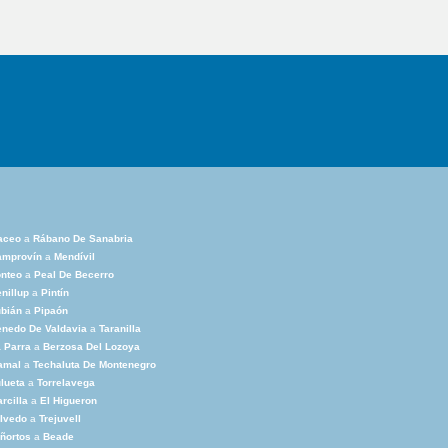
aceo
a
Rábano De Sanabria
amprovín
a
Mendívil
nteo
a
Peal De Becerro
nillup
a
Pintín
bián
a
Pipaón
nedo De Valdavia
a
Taranilla
 Parra
a
Berzosa Del Lozoya
amal
a
Techaluta De Montenegro
lueta
a
Torrelavega
rcilla
a
El Higueron
Ivedo
a
Trejuvell
ñortos
a
Beade