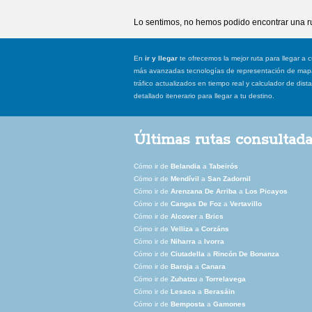
Lo sentimos, no hemos podido encontrar una ru
En
ir y llegar
te ofrecemos la mejor ruta para llegar a c
más avanzadas tecnologías de representación de mapas
tráfico actualizados en tiempo real y calculador de dist
detallado itenerario para llegar a tu destino.
Últimas rutas consultad
Cómo ir de
Belandia
a
Tabeirós
Cómo ir de
Mendívil
a
San Zadornil
Cómo ir de
Arenzana De Arriba
a
Los Picayos
Cómo ir de
Cangas De Foz
a
Vertavillo
Cómo ir de
Alcover
a
Brics
Cómo ir de
Velliza
a
Corzáns
Cómo ir de
Niharra
a
Ivorra
Cómo ir de
Ciutadella
a
Rincón De Bonanza
Cómo ir de
Baroja
a
Canara
Cómo ir de
Zuhatzu
a
Torrelavega
Cómo ir de
Lesaca
a
Berasáin
Cómo ir de
Bemposta
a
Gamones