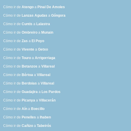
Cómo ir de
Atengo
a
Pinal De Amoles
Cómo ir de
Lanzas Agudas
a
Góngora
Cómo ir de
Cuntis
a
Lalastra
Cómo ir de
Ombreiro
a
Munain
Cómo ir de
Zas
a
El Poyo
Cómo ir de
Vivente
a
Getxo
Cómo ir de
Touro
a
Arrigorriaga
Cómo ir de
Betanzos
a
Villareal
Cómo ir de
Bértoa
a
Villareal
Cómo ir de
Berdoias
a
Villareal
Cómo ir de
Guadajira
a
Los Pardos
Cómo ir de
Picanya
a
Villacerán
Cómo ir de
Aín
a
Boecillo
Cómo ir de
Penelles
a
Ihaben
Cómo ir de
Cañizo
a
Tabeirós