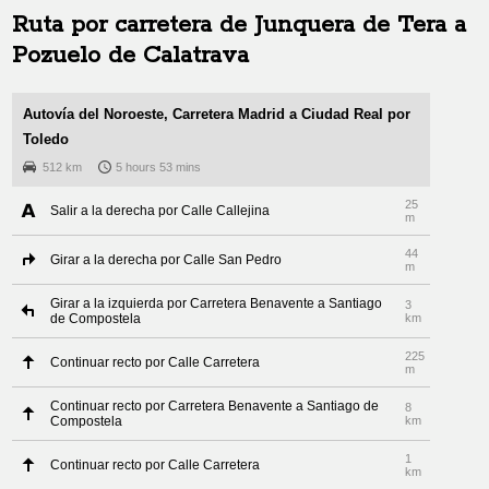
Ruta por carretera de
Junquera de Tera
a
Pozuelo de Calatrava
Autovía del Noroeste, Carretera Madrid a Ciudad Real por
Toledo
512 km
5 hours 53 mins
25
Salir a la derecha por Calle Callejina
m
44
Girar a la derecha por Calle San Pedro
m
Girar a la izquierda por Carretera Benavente a Santiago
3
de Compostela
km
225
Continuar recto por Calle Carretera
m
Continuar recto por Carretera Benavente a Santiago de
8
Compostela
km
1
Continuar recto por Calle Carretera
km