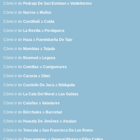
Cómo ir de
Pedraja De San Esteban
a
Valdeltormo
Cómo ir de
Narros
a
Muñoz
Cómo ir de
Castilfalé
a
Cubla
Cómo ir de
La Revilla
a
Perdiguera
Cómo ir de
Haza
a
Fuentidueña De Tajo
Cómo ir de
Mamblas
a
Tejada
Cómo ir de
Beamud
a
Legasa
Cómo ir de
Comillas
a
Cuelgamures
Cómo ir de
Caravia
a
Sibei
Cómo ir de
Castiello De Jaca
a
Nidáguila
Cómo ir de
La Cala Del Moral
a
Las Gabias
Cómo ir de
Calañas
a
Valadares
Cómo ir de
Bérchules
a
Barcebal
Cómo ir de
Huautla De Jiménez
a
Atzalan
Cómo ir de
Tetecala
a
San Francisco De Los Romo
Cómo ir de
Zinacantepec
a
General Plutarco Elías Calles