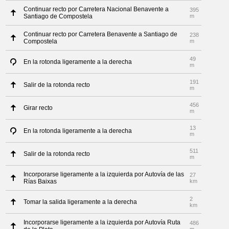
Continuar recto por Carretera Nacional Benavente a
395
Santiago de Compostela
m
Continuar recto por Carretera Benavente a Santiago de
238
Compostela
m
49
En la rotonda ligeramente a la derecha
m
191
Salir de la rotonda recto
m
456
Girar recto
m
13
En la rotonda ligeramente a la derecha
m
511
Salir de la rotonda recto
m
Incorporarse ligeramente a la izquierda por Autovía de las
27
Rías Baixas
km
2
Tomar la salida ligeramente a la derecha
km
Incorporarse ligeramente a la izquierda por Autovía Ruta
486