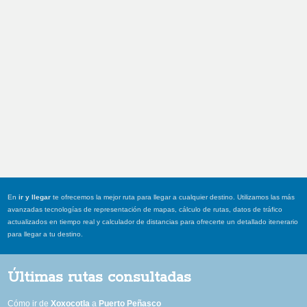
En
ir y llegar
te ofrecemos la mejor ruta para llegar a cualquier destino. Utilizamos las más
avanzadas tecnologías de representación de mapas, cálculo de rutas, datos de tráfico
actualizados en tiempo real y calculador de distancias para ofrecerte un detallado itenerario
para llegar a tu destino.
Últimas rutas consultadas
Cómo ir de
Xoxocotla
a
Puerto Peñasco