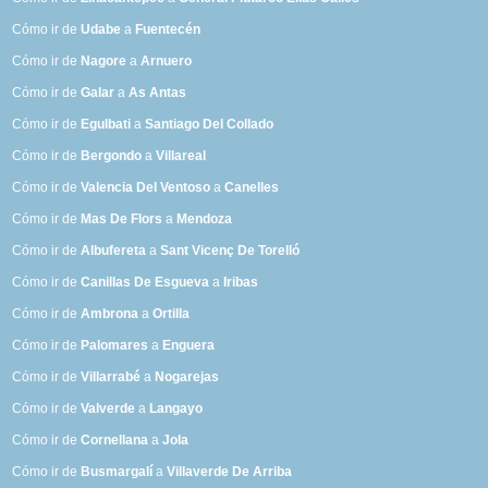
Cómo ir de
Udabe
a
Fuentecén
Cómo ir de
Nagore
a
Arnuero
Cómo ir de
Galar
a
As Antas
Cómo ir de
Egulbati
a
Santiago Del Collado
Cómo ir de
Bergondo
a
Villareal
Cómo ir de
Valencia Del Ventoso
a
Canelles
Cómo ir de
Mas De Flors
a
Mendoza
Cómo ir de
Albufereta
a
Sant Vicenç De Torelló
Cómo ir de
Canillas De Esgueva
a
Iribas
Cómo ir de
Ambrona
a
Ortilla
Cómo ir de
Palomares
a
Enguera
Cómo ir de
Villarrabé
a
Nogarejas
Cómo ir de
Valverde
a
Langayo
Cómo ir de
Cornellana
a
Jola
Cómo ir de
Busmargalí
a
Villaverde De Arriba