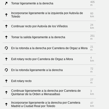
405
Tomar ligeramente a la derecha
m
Incorporarse ligeramente a la izquierda por Autovía de
60
Toledo
km
24
Continuar recto por Autovía de los Viñedos
km
251
Tomar la salida ligeramente a la derecha
m
21
En la rotonda a la derecha por Carretera de Orgaz a Mora
m
4
Exit rotary recto por Carretera de Orgaz a Mora
km
72
En la rotonda ligeramente a la derecha
m
27
Exit rotary recto
m
Continuar ligeramente a la derecha por Carretera de
3
Quintanar de la Orden a Menasalbas
km
Incorporarse ligeramente a la derecha por Carretera
47
Madrid a Ciudad Real por Toledo
km