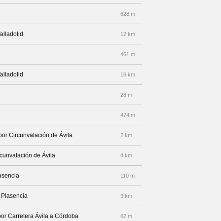
628 m
alladolid
12 km
461 m
alladolid
16 km
28 m
474 m
por Circunvalación de Ávila
2 km
rcunvalación de Ávila
4 km
lasencia
110 m
a Plasencia
3 km
por Carretera Ávila a Córdoba
62 m