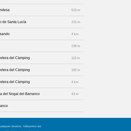
ondesa
510 m
o de Santa Lucía
215 m
isando
4 km
238 m
retera del Cámping
110 m
retera del Cámping
185 m
retera del Cámping
4 km
ma del Nogal del Barranco
43 m
ranco
ualquier destino. Utilizamos las