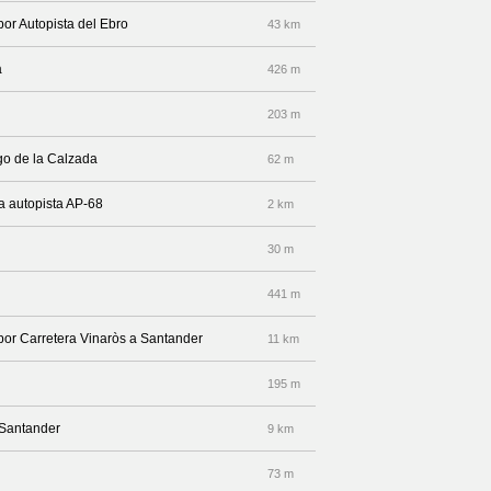
por Autopista del Ebro
43 km
a
426 m
203 m
go de la Calzada
62 m
la autopista AP-68
2 km
30 m
441 m
 por Carretera Vinaròs a Santander
11 km
195 m
 Santander
9 km
73 m