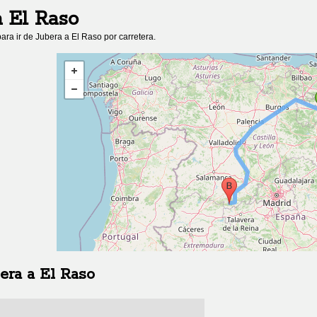
a
El Raso
ara ir de
Jubera
a
El Raso
por carretera.
era
a
El Raso