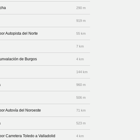
echa
290 m
919 m
por Autopista del Norte
55 km
7 km
cunvalación de Burgos
4 km
144 km
a
960 m
506 m
por Autovía del Noroeste
71 km
a
523 m
por Carretera Toledo a Valladolid
4 km