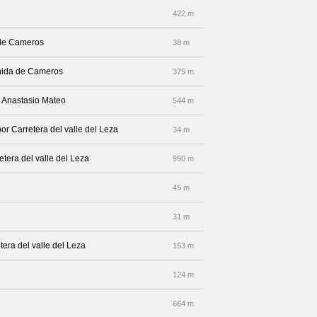
422 m
 de Cameros
38 m
enida de Cameros
375 m
le Anastasio Mateo
544 m
or Carretera del valle del Leza
34 m
etera del valle del Leza
990 m
45 m
31 m
tera del valle del Leza
153 m
124 m
664 m