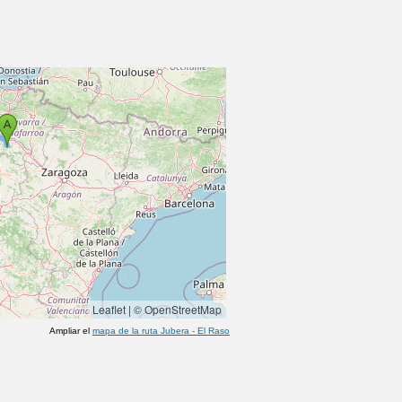
Leaflet
|
© OpenStreetMap
Ampliar el
mapa de la ruta
Jubera
-
El Raso