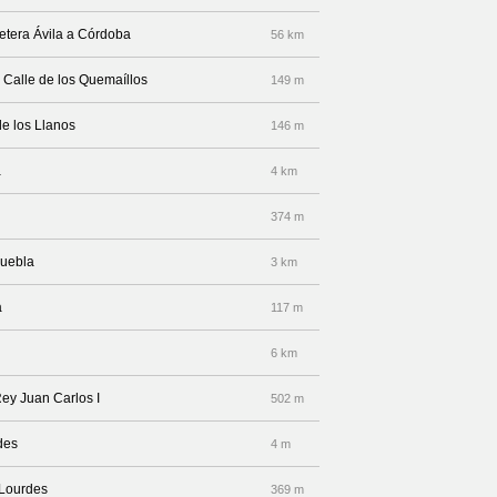
retera Ávila a Córdoba
56 km
r Calle de los Quemaíllos
149 m
de los Llanos
146 m
a
4 km
374 m
Puebla
3 km
a
117 m
6 km
ey Juan Carlos I
502 m
des
4 m
 Lourdes
369 m