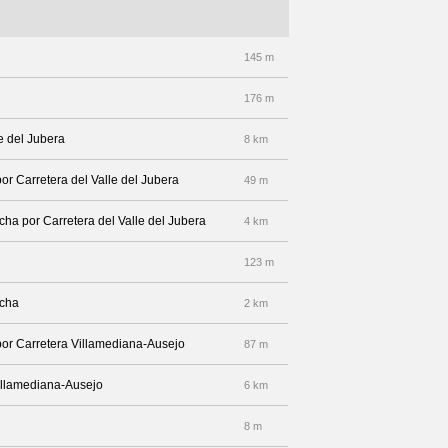
145 m
176 m
le del Jubera
8 km
or Carretera del Valle del Jubera
49 m
echa por Carretera del Valle del Jubera
4 km
123 m
echa
2 km
por Carretera Villamediana-Ausejo
87 m
Villamediana-Ausejo
6 km
8 m