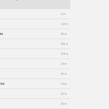
2 m
114 m
ika
95 m
202 m
379 m
19 m
34 m
echa
2 km
23 m
32 m