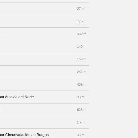
27 km
77 km
a
432 m
140 m
159 m
241 m
439 m
por Autovía del Norte
3 km
a
623 m
1 km
 por Circunvalación de Burgos
3 km