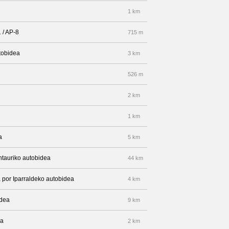
1 km
 / AP-8
715 m
tobidea
3 km
526 m
2 km
1 km
a
5 km
ntauriko autobidea
44 km
a por Iparraldeko autobidea
4 km
idea
9 km
ea
2 km