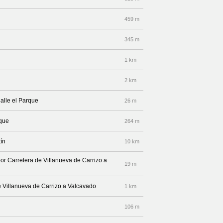
459 m
345 m
1 km
2 km
alle el Parque
26 m
rque
264 m
tín
10 km
or Carretera de Villanueva de Carrizo a
19 m
de Villanueva de Carrizo a Valcavado
1 km
106 m