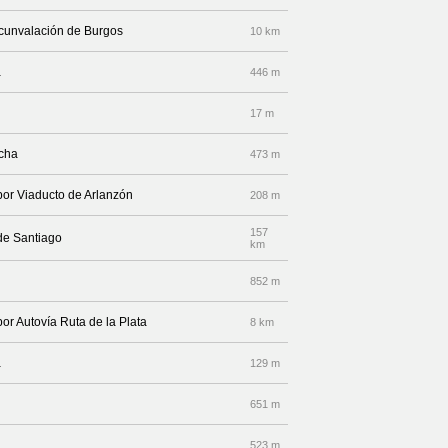
rcunvalación de Burgos
10 km
a
446 m
17 m
echa
473 m
 por Viaducto de Arlanzón
208 m
157
de Santiago
km
852 m
por Autovía Ruta de la Plata
8 km
a
129 m
651 m
523 m