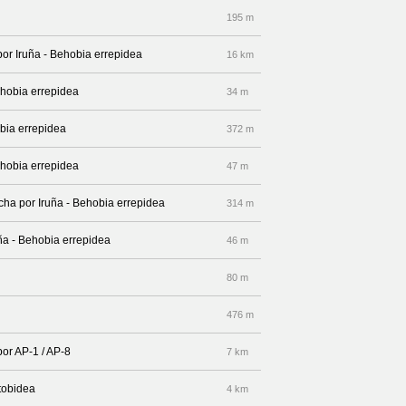
195 m
por Iruña - Behobia errepidea
16 km
ehobia errepidea
34 m
obia errepidea
372 m
ehobia errepidea
47 m
echa por Iruña - Behobia errepidea
314 m
uña - Behobia errepidea
46 m
80 m
476 m
por AP-1 / AP-8
7 km
tobidea
4 km