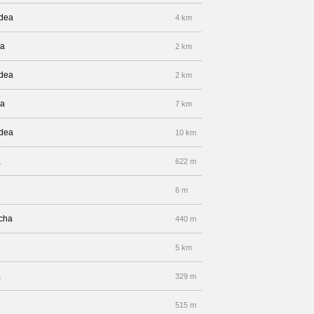
idea
4 km
ea
2 km
idea
2 km
ea
7 km
idea
10 km
a
622 m
6 m
echa
440 m
5 km
a
329 m
515 m