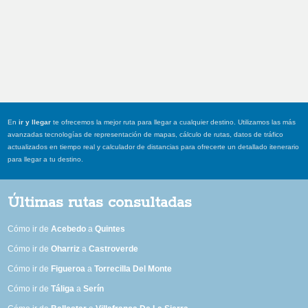
En
ir y llegar
te ofrecemos la mejor ruta para llegar a cualquier destino. Utilizamos las más
avanzadas tecnologías de representación de mapas, cálculo de rutas, datos de tráfico
actualizados en tiempo real y calculador de distancias para ofrecerte un detallado itenerario
para llegar a tu destino.
Últimas rutas consultadas
Cómo ir de
Acebedo
a
Quintes
Cómo ir de
Oharriz
a
Castroverde
Cómo ir de
Figueroa
a
Torrecilla Del Monte
Cómo ir de
Táliga
a
Serín