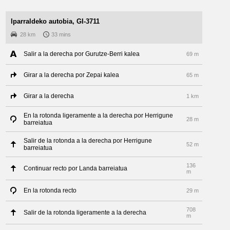
Iparraldeko autobia, GI-3711
28 km
33 mins
Salir a la derecha por Gurutze-Berri kalea
69 m
Girar a la derecha por Zepai kalea
65 m
Girar a la derecha
1 km
En la rotonda ligeramente a la derecha por Herrigune
28 m
barreiatua
Salir de la rotonda a la derecha por Herrigune
52 m
barreiatua
136
Continuar recto por Landa barreiatua
m
En la rotonda recto
29 m
708
Salir de la rotonda ligeramente a la derecha
m