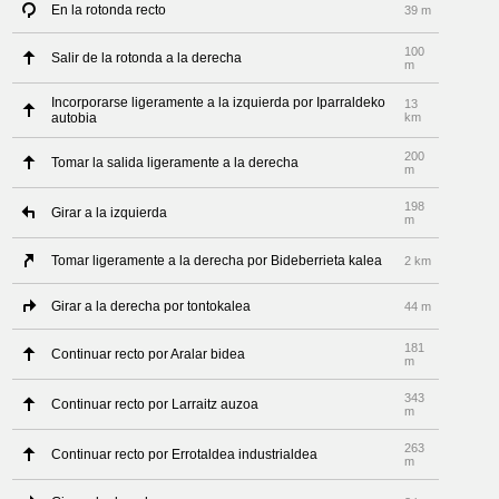
En la rotonda recto
39 m
100
Salir de la rotonda a la derecha
m
Incorporarse ligeramente a la izquierda por Iparraldeko
13
autobia
km
200
Tomar la salida ligeramente a la derecha
m
198
Girar a la izquierda
m
Tomar ligeramente a la derecha por Bideberrieta kalea
2 km
Girar a la derecha por tontokalea
44 m
181
Continuar recto por Aralar bidea
m
343
Continuar recto por Larraitz auzoa
m
263
Continuar recto por Errotaldea industrialdea
m