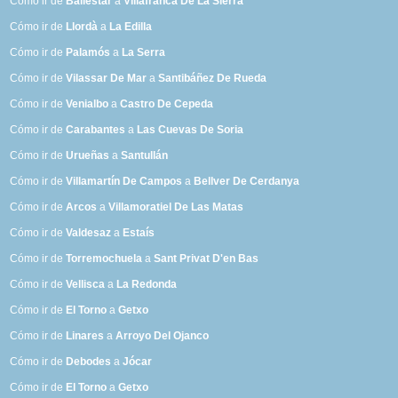
Cómo ir de
Ballestar
a
Villafranca De La Sierra
Cómo ir de
Llordà
a
La Edilla
Cómo ir de
Palamós
a
La Serra
Cómo ir de
Vilassar De Mar
a
Santibáñez De Rueda
Cómo ir de
Venialbo
a
Castro De Cepeda
Cómo ir de
Carabantes
a
Las Cuevas De Soria
Cómo ir de
Urueñas
a
Santullán
Cómo ir de
Villamartín De Campos
a
Bellver De Cerdanya
Cómo ir de
Arcos
a
Villamoratiel De Las Matas
Cómo ir de
Valdesaz
a
Estaís
Cómo ir de
Torremochuela
a
Sant Privat D'en Bas
Cómo ir de
Vellisca
a
La Redonda
Cómo ir de
El Torno
a
Getxo
Cómo ir de
Linares
a
Arroyo Del Ojanco
Cómo ir de
Debodes
a
Jócar
Cómo ir de
El Torno
a
Getxo