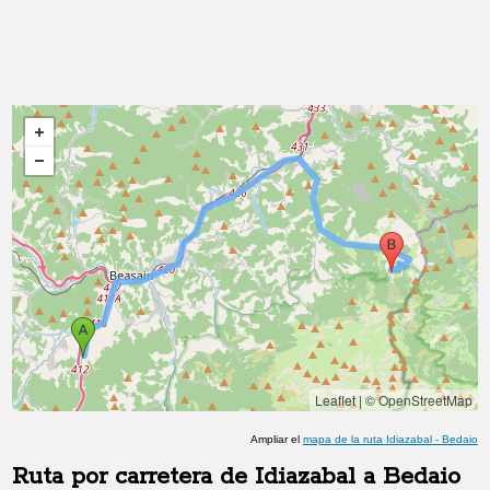
Leaflet
|
© OpenStreetMap
Ampliar el
mapa de la ruta
Idiazabal
-
Bedaio
Ruta por carretera de
Idiazabal
a
Bedaio