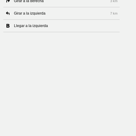
Girar a la derecha
3 km
Girar a la izquierda
7 km
Llegar a la izquierda