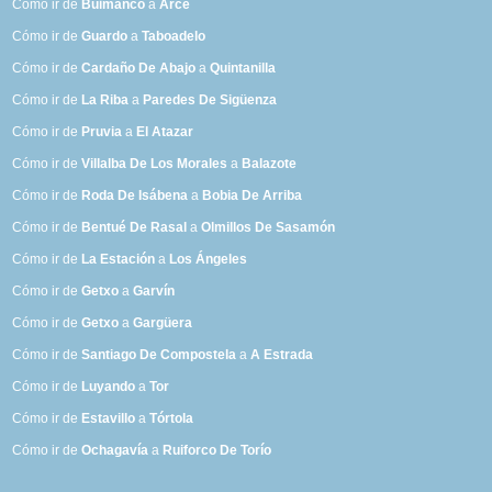
Cómo ir de
Buimanco
a
Arce
Cómo ir de
Guardo
a
Taboadelo
Cómo ir de
Cardaño De Abajo
a
Quintanilla
Cómo ir de
La Riba
a
Paredes De Sigüenza
Cómo ir de
Pruvia
a
El Atazar
Cómo ir de
Villalba De Los Morales
a
Balazote
Cómo ir de
Roda De Isábena
a
Bobia De Arriba
Cómo ir de
Bentué De Rasal
a
Olmillos De Sasamón
Cómo ir de
La Estación
a
Los Ángeles
Cómo ir de
Getxo
a
Garvín
Cómo ir de
Getxo
a
Gargüera
Cómo ir de
Santiago De Compostela
a
A Estrada
Cómo ir de
Luyando
a
Tor
Cómo ir de
Estavillo
a
Tórtola
Cómo ir de
Ochagavía
a
Ruiforco De Torío