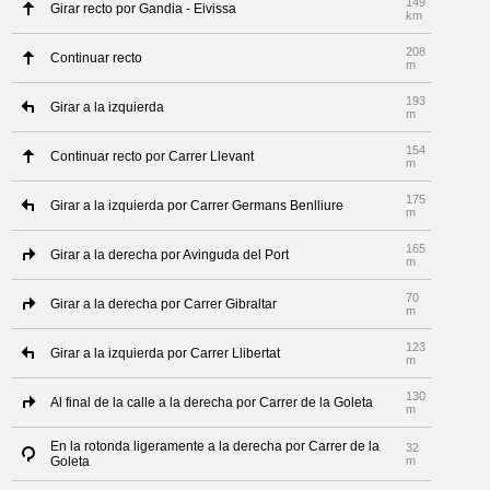
149
Girar recto por Gandia - Eivissa
km
208
Continuar recto
m
193
Girar a la izquierda
m
154
Continuar recto por Carrer Llevant
m
175
Girar a la izquierda por Carrer Germans Benlliure
m
165
Girar a la derecha por Avinguda del Port
m
70
Girar a la derecha por Carrer Gibraltar
m
123
Girar a la izquierda por Carrer Llibertat
m
130
Al final de la calle a la derecha por Carrer de la Goleta
m
En la rotonda ligeramente a la derecha por Carrer de la
32
Goleta
m