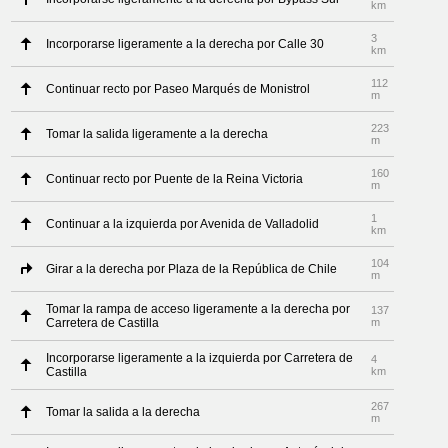
km
3
Incorporarse ligeramente a la derecha por Calle 30
km
112
Continuar recto por Paseo Marqués de Monistrol
m
223
Tomar la salida ligeramente a la derecha
m
160
Continuar recto por Puente de la Reina Victoria
m
1
Continuar a la izquierda por Avenida de Valladolid
km
104
Girar a la derecha por Plaza de la República de Chile
m
Tomar la rampa de acceso ligeramente a la derecha por
137
Carretera de Castilla
m
Incorporarse ligeramente a la izquierda por Carretera de
4
Castilla
km
267
Tomar la salida a la derecha
m