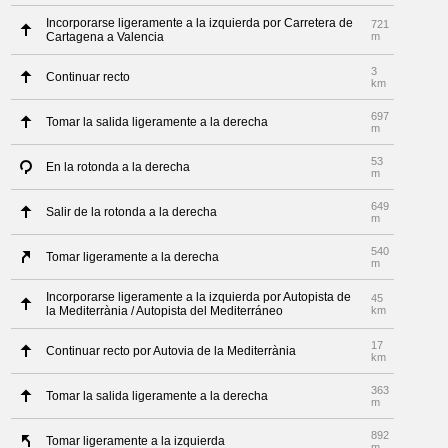
Incorporarse ligeramente a la izquierda por Carretera de
721
Cartagena a Valencia
m
3
Continuar recto
km
697
Tomar la salida ligeramente a la derecha
m
53
En la rotonda a la derecha
m
649
Salir de la rotonda a la derecha
m
540
Tomar ligeramente a la derecha
m
Incorporarse ligeramente a la izquierda por Autopista de
45
la Mediterrània / Autopista del Mediterráneo
km
17
Continuar recto por Autovia de la Mediterrània
km
363
Tomar la salida ligeramente a la derecha
m
892
Tomar ligeramente a la izquierda
m