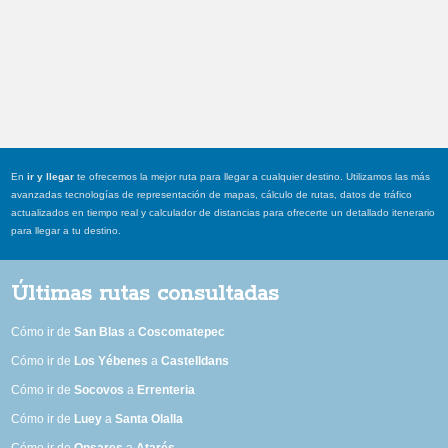
En
ir y llegar
te ofrecemos la mejor ruta para llegar a cualquier destino. Utilizamos las más
avanzadas tecnologías de representación de mapas, cálculo de rutas, datos de tráfico
actualizados en tiempo real y calculador de distancias para ofrecerte un detallado itenerario
para llegar a tu destino.
Últimas rutas consultadas
Cómo ir de
San Blas
a
Coscomatepec
Cómo ir de
Los Yébenes
a
Castelldans
Cómo ir de
Socovos
a
Errenteria
Cómo ir de
Luey
a
Santa Olalla