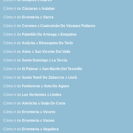
Cómo ir de
Onsares
a
Atarés
Cómo ir de
Cástaras
a
Aulabar
Cómo ir de
Errenteria
a
Sierra
Cómo ir de
Coroneo
a
Coalcomán De Vázquez Pallares
Cómo ir de
Pabellón De Arteaga
a
Empalme
Cómo ir de
Anúcita
a
Riosequino De Torío
Cómo ir de
Atios
a
San Vicente Del Valle
Cómo ir de
Santo Domingo
a
La Tercia
Cómo ir de
El Palmar
a
San Martín Del Tesorillo
Cómo ir de
Santo Tomé De Zabarcos
a
Llorà
Cómo ir de
Fontiveros
a
Soto De Agues
Cómo ir de
Las Vertientes
a
Lindes
Cómo ir de
Almócita
a
Guijo De Coria
Cómo ir de
Errenteria
a
Vicorto
Cómo ir de
Errenteria
a
Vianos
Cómo ir de
Errenteria
a
Vegallera