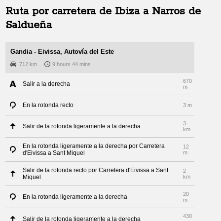
Ruta por carretera de
Ibiza
a
Narros de
Saldueña
Gandia - Eivissa, Autovía del Este
712 km
9 hours 44 mins
670
Salir a la derecha
m
En la rotonda recto
3 m
3
Salir de la rotonda ligeramente a la derecha
km
En la rotonda ligeramente a la derecha por Carretera
12
d'Eivissa a Sant Miquel
m
Salir de la rotonda recto por Carretera d'Eivissa a Sant
2
Miquel
km
20
En la rotonda ligeramente a la derecha
m
430
Salir de la rotonda ligeramente a la derecha