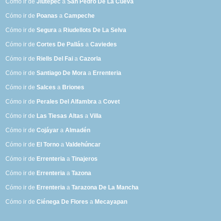
Cómo ir de
Jiutepec
a
San Pedro De La Cueva
Cómo ir de
Poanas
a
Campeche
Cómo ir de
Segura
a
Riudellots De La Selva
Cómo ir de
Cortes De Pallás
a
Caviedes
Cómo ir de
Riells Del Fai
a
Cazorla
Cómo ir de
Santiago De Mora
a
Errenteria
Cómo ir de
Salces
a
Briones
Cómo ir de
Perales Del Alfambra
a
Covet
Cómo ir de
Las Tiesas Altas
a
Villa
Cómo ir de
Cojáyar
a
Almadén
Cómo ir de
El Torno
a
Valdehúncar
Cómo ir de
Errenteria
a
Tinajeros
Cómo ir de
Errenteria
a
Tazona
Cómo ir de
Errenteria
a
Tarazona De La Mancha
Cómo ir de
Ciénega De Flores
a
Mecayapan