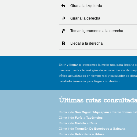
Girar a la izquierda
Girar a la derecha
Tomar ligeramente a la derecha
Llegar a la derecha
En
ir y llegar
te ofrecemos la mejor ruta para llegar a c
más avanzadas tecnologías de representación de mapas
tráfico actualizados en tiempo real y calculador de dist
detallado itenerario para llegar a tu destino.
Últimas rutas consultad
Cómo ir de
San Miguel Tilquiápam
a
Santo Tomás Jal
Cómo ir de
Furís
a
Tavèrnoles
Cómo ir de
Marlofa
a
Reus
Cómo ir de
Tanquián De Escobedo
a
Galeana
Cómo ir de
Rebordaos
a
Urbiés