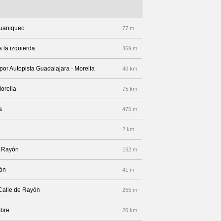
Huaniqueo
77 m
 la izquierda
369 m
 por Autopista Guadalajara - Morelia
40 km
Morelia
75 km
a
475 m
2 km
z Rayón
162 m
yón
41 m
 Calle de Rayón
255 m
mbre
20 km