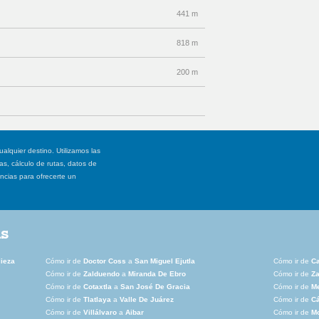
441 m
818 m
200 m
ualquier destino. Utilizamos las
, cálculo de rutas, datos de
ancias para ofrecerte un
as
ieza
Cómo ir de
Doctor Coss
a
San Miguel Ejutla
Cómo ir de
Ca
Cómo ir de
Zalduendo
a
Miranda De Ebro
Cómo ir de
Za
Cómo ir de
Cotaxtla
a
San José De Gracia
Cómo ir de
Me
Cómo ir de
Tlatlaya
a
Valle De Juárez
Cómo ir de
C
Cómo ir de
Villálvaro
a
Aibar
Cómo ir de
M