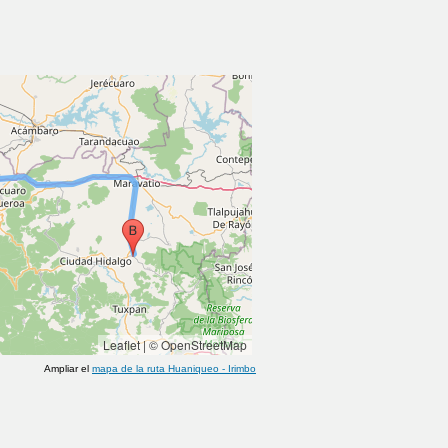
Leaflet
|
© OpenStreetMap
Ampliar el
mapa de la ruta
Huaniqueo
-
Irimbo