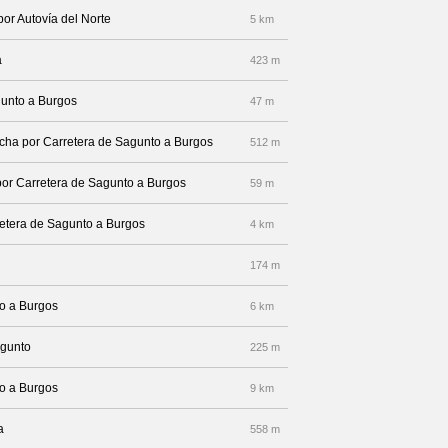
por Autovía del Norte
5 km
a
423 m
gunto a Burgos
47 m
recha por Carretera de Sagunto a Burgos
512 m
por Carretera de Sagunto a Burgos
59 m
rretera de Sagunto a Burgos
4 km
174 m
to a Burgos
6 km
agunto
225 m
to a Burgos
9 km
a
558 m