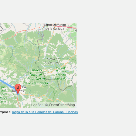
Leaflet
|
© OpenStreetMap
mpliar el
mapa de la ruta
Hornillos del Camino
-
Hacinas