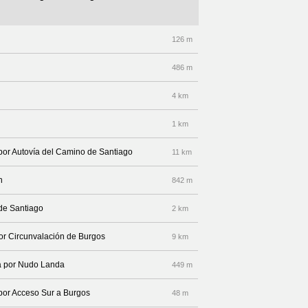
126 m
486 m
4 km
1 km
 por Autovía del Camino de Santiago
11 km
n
842 m
 de Santiago
2 km
por Circunvalación de Burgos
9 km
ha por Nudo Landa
449 m
 por Acceso Sur a Burgos
48 m