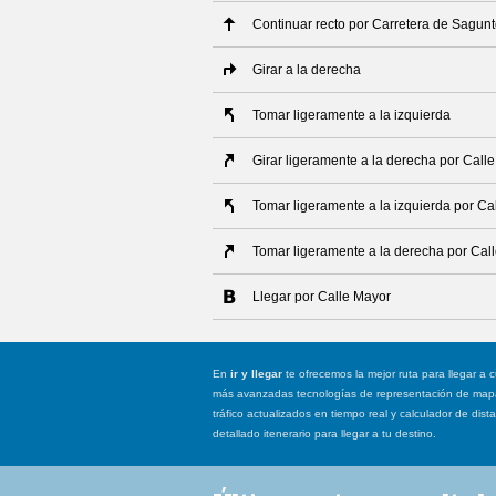
Continuar recto por Carretera de Sagun
Girar a la derecha
Tomar ligeramente a la izquierda
Girar ligeramente a la derecha por Call
Tomar ligeramente a la izquierda por Ca
Tomar ligeramente a la derecha por Cal
Llegar por Calle Mayor
En
ir y llegar
te ofrecemos la mejor ruta para llegar a c
más avanzadas tecnologías de representación de mapas
tráfico actualizados en tiempo real y calculador de dist
detallado itenerario para llegar a tu destino.