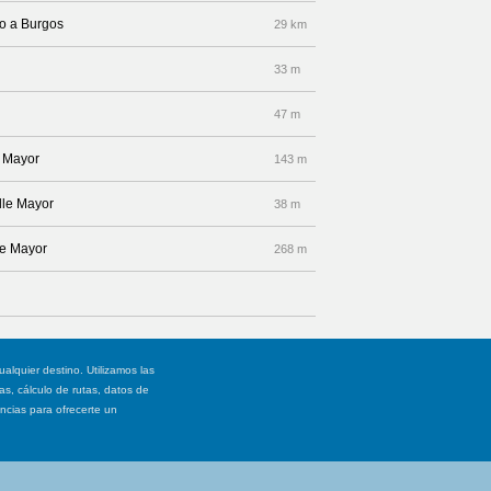
to a Burgos
29 km
33 m
47 m
e Mayor
143 m
lle Mayor
38 m
le Mayor
268 m
ualquier destino. Utilizamos las
, cálculo de rutas, datos de
ancias para ofrecerte un