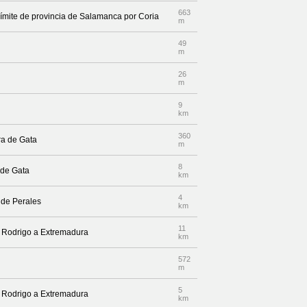
663
límite de provincia de Salamanca por Coria
m
49
m
26
m
9
km
360
ra de Gata
m
8
 de Gata
km
4
 de Perales
km
11
d Rodrigo a Extremadura
km
572
m
5
d Rodrigo a Extremadura
km