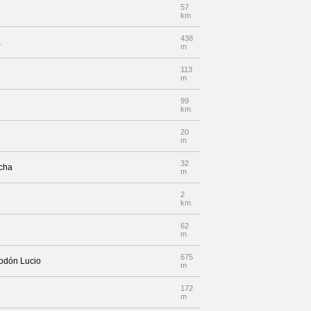
57
km
438
a
m
113
m
99
km
20
m
32
echa
m
2
km
62
m
675
Bodón Lucio
m
172
m