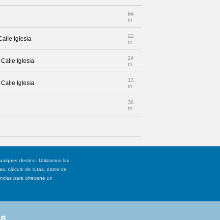
64
m
22
alle Iglesia
m
24
Calle Iglesia
m
13
Calle Iglesia
m
36
m
ualquier destino. Utilizamos las
, cálculo de rutas, datos de
ancias para ofrecerte un
as