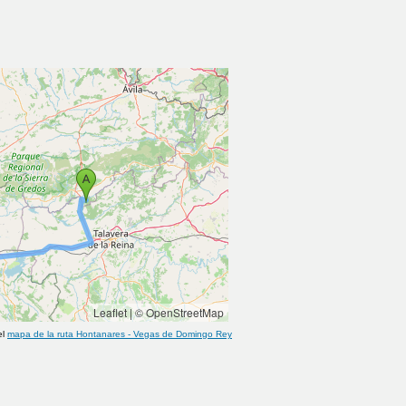
Leaflet
|
© OpenStreetMap
el
mapa de la ruta
Hontanares
-
Vegas de Domingo Rey