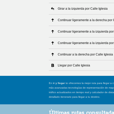
Girar a la izquierda por Calle Iglesia
Continuar ligeramente a la derecha por C
Continuar ligeramente a la izquierda por 
Continuar ligeramente a la izquierda por 
Continuar a la derecha por Calle Iglesia
Llegar por Calle Iglesia
En
ir y llegar
te ofrecemos la mejor ruta para llegar a c
más avanzadas tecnologías de representación de mapas
tráfico actualizados en tiempo real y calculador de dist
detallado itenerario para llegar a tu destino.
Últimas rutas consultad