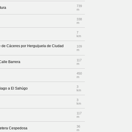
739
dura
m
338
m
7
km
ite de Cáceres por Herguijuela de Ciudad
109
m
117
Calle Barrera
m
450
m
3
tiago a El Sahúgo
km
3
km
117
m
36
rretera Cespedosa
m