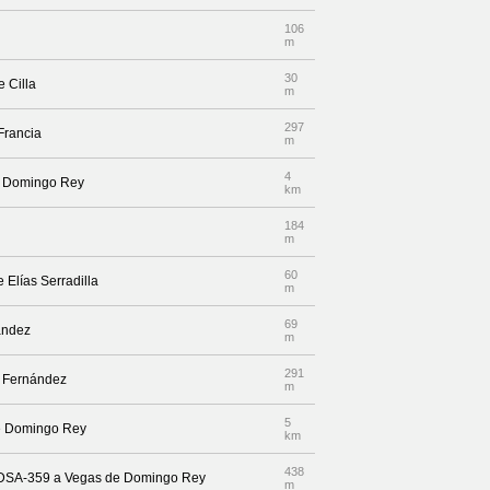
106
m
30
e Cilla
m
297
Francia
m
4
de Domingo Rey
km
184
m
60
e Elías Serradilla
m
69
ández
m
291
e Fernández
m
5
de Domingo Rey
km
438
r DSA-359 a Vegas de Domingo Rey
m