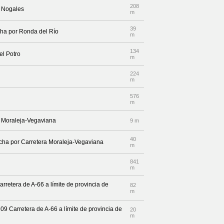
208
le Nogales
m
39
echa por Ronda del Río
m
134
el Potro
m
224
m
576
m
a Moraleja-Vegaviana
9 m
40
recha por Carretera Moraleja-Vegaviana
m
841
m
rretera de A-66 a límite de provincia de
82
m
109 Carretera de A-66 a límite de provincia de
20
m