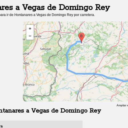
ares
a
Vegas de Domingo Rey
ara ir de
Hontanares
a
Vegas de Domingo Rey
por carretera.
Ampliar 
ntanares
a
Vegas de Domingo Rey
ra