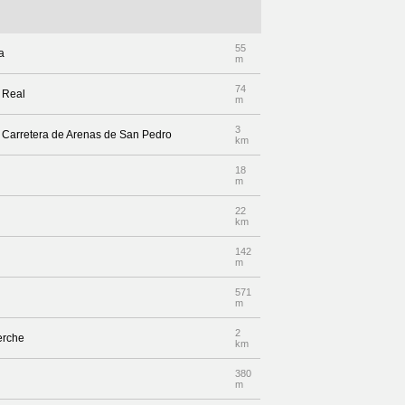
55
a
m
74
e Real
m
3
r Carretera de Arenas de San Pedro
km
18
m
22
km
142
m
571
m
2
berche
km
380
m