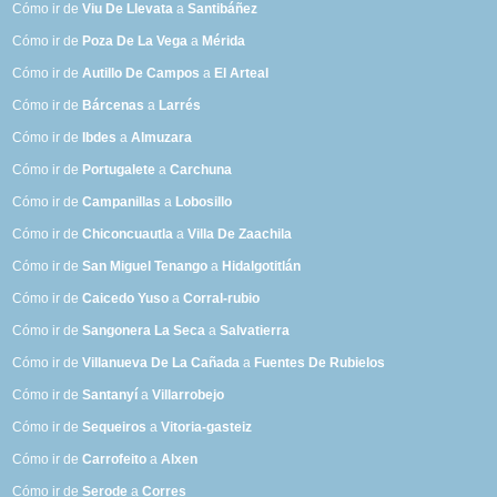
Cómo ir de
Viu De Llevata
a
Santibáñez
Cómo ir de
Poza De La Vega
a
Mérida
Cómo ir de
Autillo De Campos
a
El Arteal
Cómo ir de
Bárcenas
a
Larrés
Cómo ir de
Ibdes
a
Almuzara
Cómo ir de
Portugalete
a
Carchuna
Cómo ir de
Campanillas
a
Lobosillo
Cómo ir de
Chiconcuautla
a
Villa De Zaachila
Cómo ir de
San Miguel Tenango
a
Hidalgotitlán
Cómo ir de
Caicedo Yuso
a
Corral-rubio
Cómo ir de
Sangonera La Seca
a
Salvatierra
Cómo ir de
Villanueva De La Cañada
a
Fuentes De Rubielos
Cómo ir de
Santanyí
a
Villarrobejo
Cómo ir de
Sequeiros
a
Vitoria-gasteiz
Cómo ir de
Carrofeito
a
Alxen
Cómo ir de
Serode
a
Corres