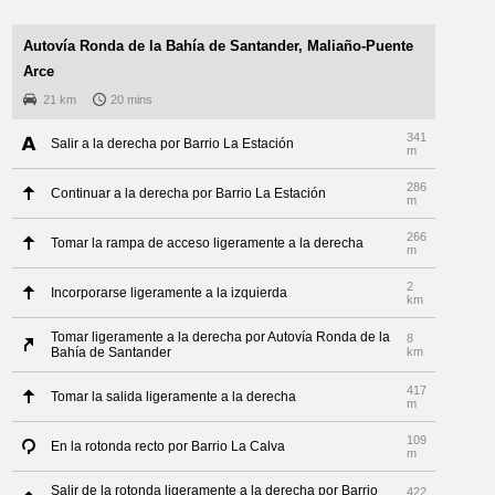
Autovía Ronda de la Bahía de Santander, Maliaño-Puente
Arce
21 km
20 mins
341
Salir a la derecha por Barrio La Estación
m
286
Continuar a la derecha por Barrio La Estación
m
266
Tomar la rampa de acceso ligeramente a la derecha
m
2
Incorporarse ligeramente a la izquierda
km
Tomar ligeramente a la derecha por Autovía Ronda de la
8
Bahía de Santander
km
417
Tomar la salida ligeramente a la derecha
m
109
En la rotonda recto por Barrio La Calva
m
Salir de la rotonda ligeramente a la derecha por Barrio
422