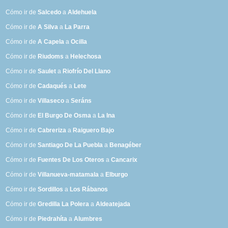
Cómo ir de
Salcedo
a
Aldehuela
Cómo ir de
A Silva
a
La Parra
Cómo ir de
A Capela
a
Ocilla
Cómo ir de
Riudoms
a
Helechosa
Cómo ir de
Saulet
a
Riofrío Del Llano
Cómo ir de
Cadaqués
a
Lete
Cómo ir de
Villaseco
a
Seráns
Cómo ir de
El Burgo De Osma
a
La Ina
Cómo ir de
Cabreriza
a
Raiguero Bajo
Cómo ir de
Santiago De La Puebla
a
Benagéber
Cómo ir de
Fuentes De Los Oteros
a
Cancarix
Cómo ir de
Villanueva-matamala
a
Elburgo
Cómo ir de
Sordillos
a
Los Rábanos
Cómo ir de
Gredilla La Polera
a
Aldeatejada
Cómo ir de
Piedrahíta
a
Alumbres