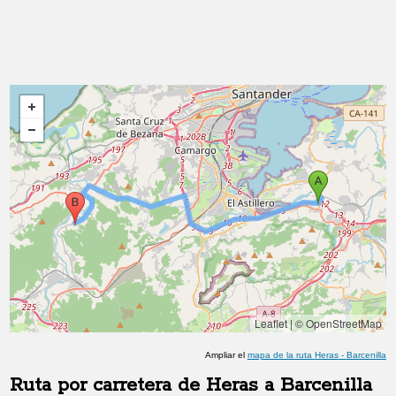
Leaflet
|
© OpenStreetMap
Ampliar el
mapa de la ruta
Heras
-
Barcenilla
Ruta por carretera de
Heras
a
Barcenilla