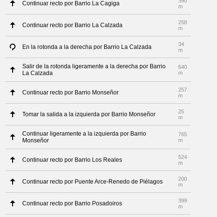
390
Continuar recto por Barrio La Cagiga
m
258
Continuar recto por Barrio La Calzada
m
34
En la rotonda a la derecha por Barrio La Calzada
m
Salir de la rotonda ligeramente a la derecha por Barrio
640
La Calzada
m
257
Continuar recto por Barrio Monseñor
m
25
Tomar la salida a la izquierda por Barrio Monseñor
m
Continuar ligeramente a la izquierda por Barrio
765
Monseñor
m
524
Continuar recto por Barrio Los Reales
m
200
Continuar recto por Puente Arce-Renedo de Piélagos
m
399
Continuar recto por Barrio Posadoiros
m