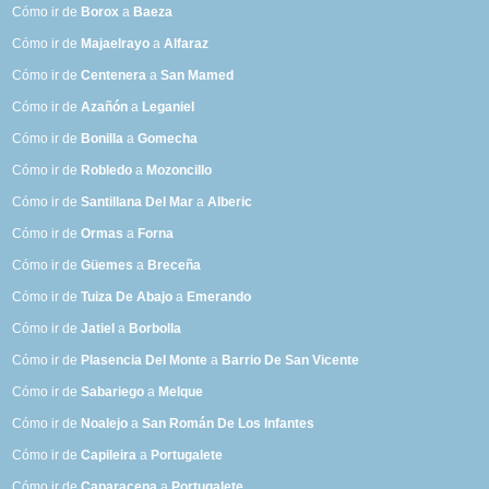
Cómo ir de
Borox
a
Baeza
Cómo ir de
Majaelrayo
a
Alfaraz
Cómo ir de
Centenera
a
San Mamed
Cómo ir de
Azañón
a
Leganiel
Cómo ir de
Bonilla
a
Gomecha
Cómo ir de
Robledo
a
Mozoncillo
Cómo ir de
Santillana Del Mar
a
Alberic
Cómo ir de
Ormas
a
Forna
Cómo ir de
Güemes
a
Breceña
Cómo ir de
Tuiza De Abajo
a
Emerando
Cómo ir de
Jatiel
a
Borbolla
Cómo ir de
Plasencia Del Monte
a
Barrio De San Vicente
Cómo ir de
Sabariego
a
Melque
Cómo ir de
Noalejo
a
San Román De Los Infantes
Cómo ir de
Capileira
a
Portugalete
Cómo ir de
Caparacena
a
Portugalete