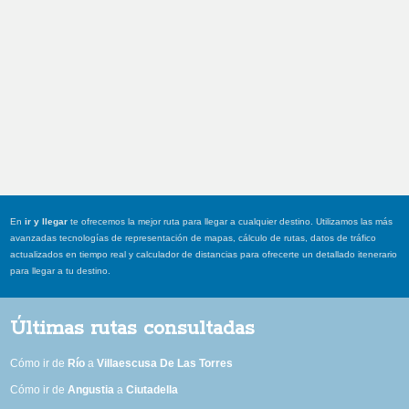
En
ir y llegar
te ofrecemos la mejor ruta para llegar a cualquier destino. Utilizamos las más
avanzadas tecnologías de representación de mapas, cálculo de rutas, datos de tráfico
actualizados en tiempo real y calculador de distancias para ofrecerte un detallado itenerario
para llegar a tu destino.
Últimas rutas consultadas
Cómo ir de
Río
a
Villaescusa De Las Torres
Cómo ir de
Angustia
a
Ciutadella