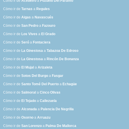
Cómo ir de
Acebeiro
a
Pozuelo Del Páramo
Cómo ir de
Tarnas
a
Regules
Cómo ir de
Aigas
a
Navascués
Cómo ir de
San Pedro
a
Fazouro
Cómo ir de
Los Vives
a
El Grado
Cómo ir de
Seró
a
Fontaciera
Cómo ir de
La Ginestosa
a
Tabazoa De Edroso
Cómo ir de
La Ginestosa
a
Rincón De Bonanza
Cómo ir de
El Mujal
a
Arizaleta
Cómo ir de
Sotos Del Burgo
a
Fasgar
Cómo ir de
Santo Tomé Del Puerto
a
Echagüe
Cómo ir de
Salmoral
a
Cinco Olivas
Cómo ir de
El Tejado
a
Callezuela
Cómo ir de
Alconada
a
Palencia De Negrilla
Cómo ir de
Osorno
a
Arruazu
Cómo ir de
San Lorenzo
a
Palma De Mallorca