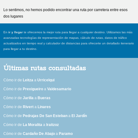
Lo sentimos, no hemos podido encontrar una ruta por carretera entre esos
dos lugares
En
ir y llegar
te ofrecemos la mejor ruta para llegar a cualquier destino. Utilizamos las más
avanzadas tecnologías de representación de mapas, cálculo de rutas, datos de tráfico
actualizados en tiempo real y calculador de distancias para ofrecerte un detallado itenerario
para llegar a tu destino.
Últimas rutas consultadas
Cómo ir de
Leitza
a
Urricelqui
Cómo ir de
Prexigueiro
a
Valdesamario
Cómo ir de
Jarilla
a
Bueras
Cómo ir de
Rivert
a
Linares
Cómo ir de
Pedrajas De San Esteban
a
El Jardín
Cómo ir de
La Moralita
a
Iraitzoz
Cómo ir de
Cardaño De Abajo
a
Paramo