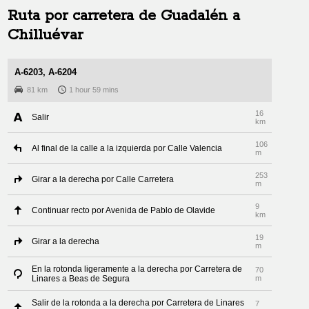
Ruta por carretera de
Guadalén
a
Chilluévar
A-6203, A-6204
81 km
1 hour 59 mins
16
Salir
km
106
Al final de la calle a la izquierda por Calle Valencia
m
253
Girar a la derecha por Calle Carretera
m
9
Continuar recto por Avenida de Pablo de Olavide
km
19
Girar a la derecha
m
En la rotonda ligeramente a la derecha por Carretera de
70
Linares a Beas de Segura
m
Salir de la rotonda a la derecha por Carretera de Linares
7