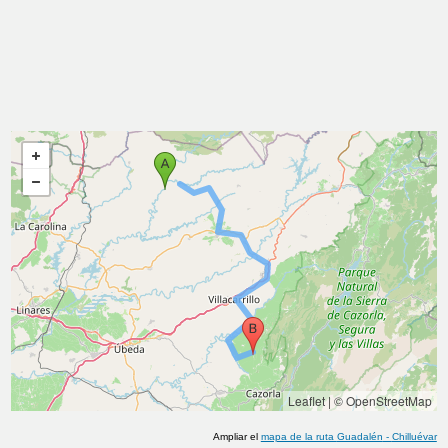
Leaflet
|
© OpenStreetMap
Ampliar el
mapa de la ruta
Guadalén
-
Chilluévar