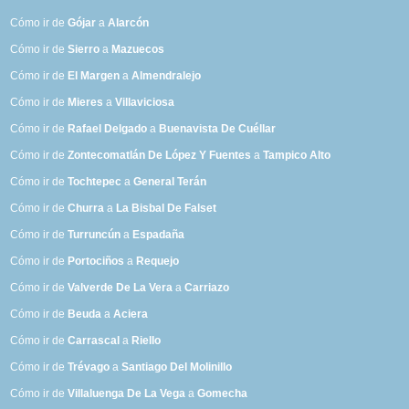
Cómo ir de
Gójar
a
Alarcón
Cómo ir de
Sierro
a
Mazuecos
Cómo ir de
El Margen
a
Almendralejo
Cómo ir de
Mieres
a
Villaviciosa
Cómo ir de
Rafael Delgado
a
Buenavista De Cuéllar
Cómo ir de
Zontecomatlán De López Y Fuentes
a
Tampico Alto
Cómo ir de
Tochtepec
a
General Terán
Cómo ir de
Churra
a
La Bisbal De Falset
Cómo ir de
Turruncún
a
Espadaña
Cómo ir de
Portociños
a
Requejo
Cómo ir de
Valverde De La Vera
a
Carriazo
Cómo ir de
Beuda
a
Aciera
Cómo ir de
Carrascal
a
Riello
Cómo ir de
Trévago
a
Santiago Del Molinillo
Cómo ir de
Villaluenga De La Vega
a
Gomecha