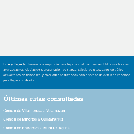
En
ir y llegar
te ofrecemos la mejor ruta para llegar a cualquier destino. Utilizamos las más
avanzadas tecnologías de representación de mapas, cálculo de rutas, datos de tráfico
actualizados en tiempo real y calculador de distancias para ofrecerte un detallado itenerario
para llegar a tu destino.
Últimas rutas consultadas
Cómo ir de
Villambrosa
a
Velamazán
Cómo ir de
Miñortos
a
Quintanarruz
Cómo ir de
Entrerríos
a
Muro De Aguas