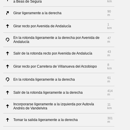
a Beas de Segura
km
90
Girar ligeramente a la derecha
m
1
Girar recto por Avenida de Andalucía
km
En la rotonda ligeramente a la derecha por Avenida de
47
Andalucía
m
43
Salir de la rotonda recto por Avenida de Andalucía
m
8
Girar recto por Carretera de Villanueva del Arzobispo
km
61
En la rotonda ligeramente a la derecha
m
414
Salir de la rotonda ligeramente a la derecha
m
Incorporarse ligeramente a la izquierda por Autovía
11
Andrés de Vandelvira
km
301
Tomar la salida ligeramente a la derecha
m