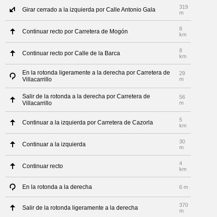
319
Girar cerrado a la izquierda por Calle Antonio Gala
m
8
Continuar recto por Carretera de Mogón
km
8
Continuar recto por Calle de la Barca
km
En la rotonda ligeramente a la derecha por Carretera de
29
Villacarrillo
m
Salir de la rotonda a la derecha por Carretera de
56
Villacarrillo
m
5
Continuar a la izquierda por Carretera de Cazorla
km
30
Continuar a la izquierda
m
4
Continuar recto
km
En la rotonda a la derecha
6 m
370
Salir de la rotonda ligeramente a la derecha
m