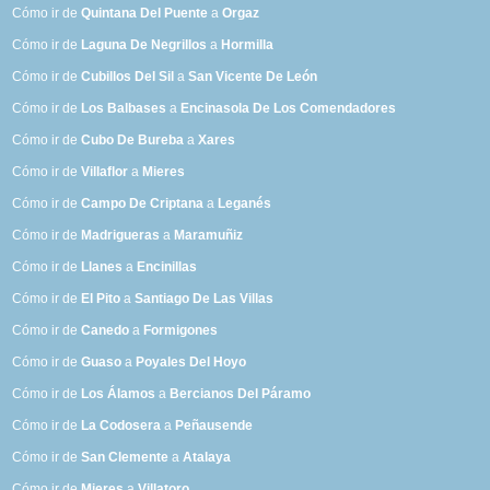
Cómo ir de
Quintana Del Puente
a
Orgaz
Cómo ir de
Laguna De Negrillos
a
Hormilla
Cómo ir de
Cubillos Del Sil
a
San Vicente De León
Cómo ir de
Los Balbases
a
Encinasola De Los Comendadores
Cómo ir de
Cubo De Bureba
a
Xares
Cómo ir de
Villaflor
a
Mieres
Cómo ir de
Campo De Criptana
a
Leganés
Cómo ir de
Madrigueras
a
Maramuñiz
Cómo ir de
Llanes
a
Encinillas
Cómo ir de
El Pito
a
Santiago De Las Villas
Cómo ir de
Canedo
a
Formigones
Cómo ir de
Guaso
a
Poyales Del Hoyo
Cómo ir de
Los Álamos
a
Bercianos Del Páramo
Cómo ir de
La Codosera
a
Peñausende
Cómo ir de
San Clemente
a
Atalaya
Cómo ir de
Mieres
a
Villatoro