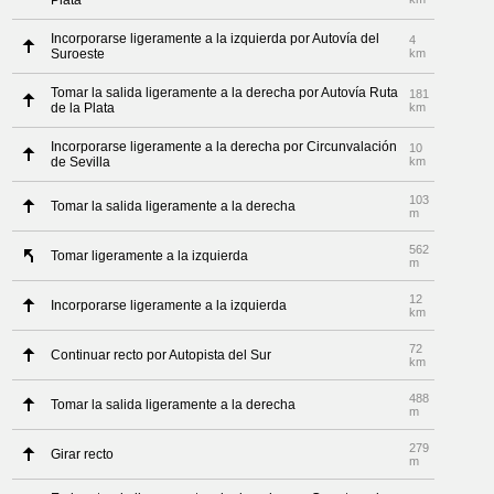
Plata
Incorporarse ligeramente a la izquierda por Autovía del
4
Suroeste
km
Tomar la salida ligeramente a la derecha por Autovía Ruta
181
de la Plata
km
Incorporarse ligeramente a la derecha por Circunvalación
10
de Sevilla
km
103
Tomar la salida ligeramente a la derecha
m
562
Tomar ligeramente a la izquierda
m
12
Incorporarse ligeramente a la izquierda
km
72
Continuar recto por Autopista del Sur
km
488
Tomar la salida ligeramente a la derecha
m
279
Girar recto
m