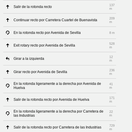
137
Salir de la rotonda recto
m
209
Continuar recto por Carretera Cuartel de Buenavista
m
En la rotonda recto por Avenida de Sevilla
8 m
528
Exit rotary recto por Avenida de Sevilla
m
12
Girar a la izquierda
m
236
Girar recto por Avenida de Sevilla
m
En la rotonda ligeramente a la derecha por Avenida de
41
Huelva
m
171
Salir de la rotonda recto por Avenida de Huelva
m
En la rotonda ligeramente a la derecha por Carretera de
22
las Industrias
m
729
Salir de la rotonda recto por Carretera de las Industrias
m