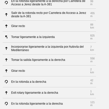
En la rotonda ligeramente a la derecha por Carretera de
99
Acceso a Jerez desde la A-381
m
Salir de la rotonda recto por Carretera de Acceso a Jerez
455
desde la A-381
m
88
Girar recto
km
825
Tomar ligeramente a la izquierda
m
Incorporarse ligeramente a la izquierda por Autovía del
7
Mediterráneo
km
556
Tomar la salida ligeramente a la derecha
m
2
Girar recto
km
42
En la rotonda a la derecha
m
1
Exit rotary ligeramente a la derecha
km
121
En la rotonda ligeramente a la derecha
m