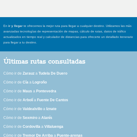
En
ir y llegar
te ofrecemos la mejor ruta para llegar a cualquier destino. Utilizamos las más
avanzadas tecnologías de representación de mapas, cálculo de rutas, datos de tráfico
actualizados en tiempo real y calculador de distancias para ofrecerte un detallado itenerario
para llegar a tu destino.
Últimas rutas consultadas
Cómo ir de
Zarauz
a
Tudela De Duero
Cómo ir de
Cía
a
Logroño
Cómo ir de
Maus
a
Pontevedra
Cómo ir de
Arbolí
a
Fuente De Cantos
Cómo ir de
Valdealvillo
a
Iznate
Cómo ir de
Sexmiro
a
Alanís
Cómo ir de
Cordovilla
a
Villaluenga
Cómo ir de
Tremor De Arriba
a
Puente-arenas