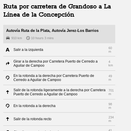
Ruta por carretera de
Grandoso
a
La
Línea de la Concepción
Autovía Ruta de la Plata, Autovía Jerez-Los Barrios
910 km
10 hours 3 mins
60
Salir a la izquierda
m
Girar a la derecha por Carretera Puerto de Cerredo a
4
Aguilar de Campoo
km
En la rotonda a la derecha por Carretera Puerto de
49
Cerredo a Aguilar de Campoo
m
Salir de la rotonda ligeramente a la derecha por Carretera
701
Puerto de Cerredo a Aguilar de Campoo
m
98
En la rotonda a la derecha
m
234
Salir de la rotonda recto
m
41