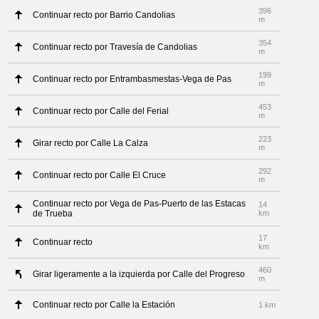
396
Continuar recto por Barrio Candolias
m
354
Continuar recto por Travesía de Candolias
m
199
Continuar recto por Entrambasmestas-Vega de Pas
m
453
Continuar recto por Calle del Ferial
m
223
Girar recto por Calle La Calza
m
292
Continuar recto por Calle El Cruce
m
Continuar recto por Vega de Pas-Puerto de las Estacas
14
de Trueba
km
17
Continuar recto
km
460
Girar ligeramente a la izquierda por Calle del Progreso
m
Continuar recto por Calle la Estación
1 km