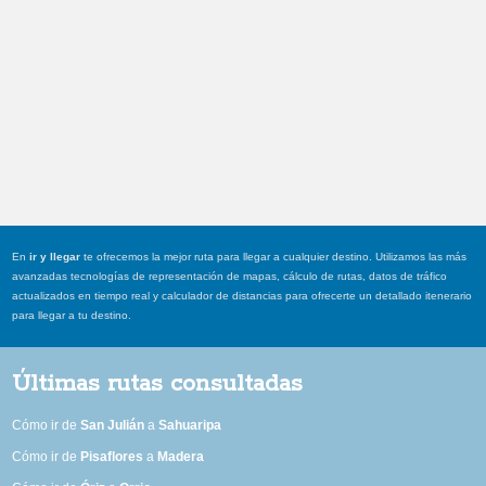
En
ir y llegar
te ofrecemos la mejor ruta para llegar a cualquier destino. Utilizamos las más
avanzadas tecnologías de representación de mapas, cálculo de rutas, datos de tráfico
actualizados en tiempo real y calculador de distancias para ofrecerte un detallado itenerario
para llegar a tu destino.
Últimas rutas consultadas
Cómo ir de
San Julián
a
Sahuaripa
Cómo ir de
Pisaflores
a
Madera