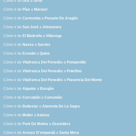
Cómo ir de
Óriz
a
Orrio
Cómo ir de
Pías
a
Marauri
Cómo ir de
Carmonita
a
Pozuelo De Aragón
Cómo ir de
San José
a
Almanzora
Cómo ir de
El Madroño
a
Villavega
Cómo ir de
Naves
a
Sarries
Cómo ir de
Erandio
a
Quins
Cómo ir de
Vilafranca Del Penedès
a
Pompenillo
Cómo ir de
Vilafranca Del Penedès
a
Poleñino
Cómo ir de
Vilafranca Del Penedès
a
Plasencia Del Monte
Cómo ir de
Algodor
a
Burujón
Cómo ir de
Corcubión
a
Comunión
Cómo ir de
Ballestar
a
Alameda De La Sagra
Cómo ir de
Muller
a
Iraitzoz
Cómo ir de
Pont De Molins
a
Granollers
Cómo ir de
Arenys D'empordà
a
Santa Mera