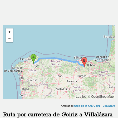
Leaflet
|
© OpenStreetMap
Ampliar el
mapa de la ruta
Goiriz
-
Villalázara
Ruta por carretera de
Goiriz
a
Villalázara