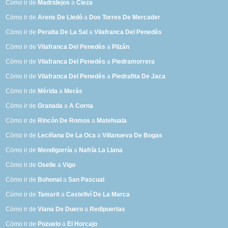
Cómo ir de
Madridejos
a
Cieza
Cómo ir de
Arens De Lledó
a
Dos Torres De Mercader
Cómo ir de
Peralta De La Sal
a
Vilafranca Del Penedès
Cómo ir de
Vilafranca Del Penedès
a
Pilzán
Cómo ir de
Vilafranca Del Penedès
a
Piedramorrera
Cómo ir de
Vilafranca Del Penedès
a
Piedrafita De Jaca
Cómo ir de
Mérida
a
Merás
Cómo ir de
Granada
a
A Corna
Cómo ir de
Rincón De Romos
a
Matehuala
Cómo ir de
Leciñana De La Oca
a
Villanueva De Bogas
Cómo ir de
Mendigorría
a
Nafría La Llana
Cómo ir de
Oselle
a
Vigo
Cómo ir de
Bohonal
a
San Pascual
Cómo ir de
Tamarit
a
Castellví De La Marca
Cómo ir de
Viana De Duero
a
Redipuertas
Cómo ir de
Pozuelo
a
El Horcajo