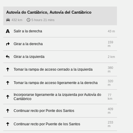
Autovía do Cantábrico, Autovía del Cantábrico
432 km
5 hours 21 mins
Salir a la derecha
43 m
159
Girar a la derecha
m
Girar a la izquierda
2 km
380
Tomar la rampa de acceso cerrado a la izquierda
m
320
Tomar la rampa de acceso ligeramente a la derecha
m
Incorporarse ligeramente a la izquierda por Autovía do
77
Cantábrico
km
409
Continuar recto por Ponte dos Santos
m
233
Continuar recto por Puente de los Santos
m