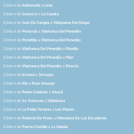
Cómo ir de
Aldeasoña
a
Lens
Cómo ir de
Canseco
a
La Cuadra
Cómo ir de
Soto De Cangas
a
Villanueva Del Duque
Cómo ir de
Perarrúa
a
Vilafranca Del Penedès
Cómo ir de
Peraltilla
a
Vilafranca Del Penedès
Cómo ir de
Vilafranca Del Penedès
a
Planillo
Cómo ir de
Vilafranca Del Penedès
a
Plan
Cómo ir de
Vilafranca Del Penedès
a
Piracés
Cómo ir de
Erratzu
a
Terrazas
Cómo ir de
Río
a
Pozo Amargo
Cómo ir de
Ponte Caldelas
a
Alvaré
Cómo ir de
As Travesas
a
Villalázara
Cómo ir de
La Pobla Tornesa
a
Les Planes
Cómo ir de
Rabanal De Fenar
a
Villanueva De Los Escuderos
Cómo ir de
Puerto Castilla
a
La Salada